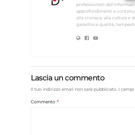
professionisti dell’informaz
approfondimenti e contenuti ac
alla cronaca, alla cultura e
garantisce qualità, tempestiv
Lascia un commento
Il tuo indirizzo email non sarà pubblicato.
I campi
*
Commento