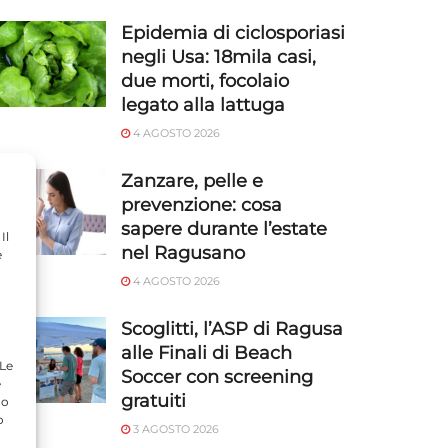
Epidemia di ciclosporiasi
negli Usa: 18mila casi,
due morti, focolaio
legato alla lattuga
4 AGOSTO 2026
Zanzare, pelle e
prevenzione: cosa
sapere durante l’estate
Il
nel Ragusano
e
4 AGOSTO 2026
Scoglitti, l’ASP di Ragusa
alle Finali di Beach
 Le
Soccer con screening
e
gratuiti
do
o
3 AGOSTO 2026