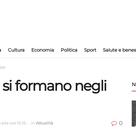
a
Cultura
Economia
Politica
Sport
Salute e benes
dali
i si formano negli
N
0
alle ore 10:15
-
in
Attualità