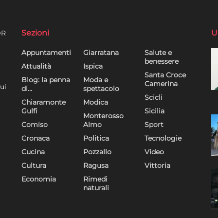
Sezioni
U
DR
Appuntamenti
Giarratana
Salute e
benessere
Attualità
Ispica
Santa Croce
Blog: la penna
Moda e
Camerina
ui
di…
spettacolo
Scicli
Chiaramonte
Modica
Gulfi
Sicilia
Monterosso
Comiso
Almo
Sport
Cronaca
Politica
Tecnologie
Cucina
Pozzallo
Video
Cultura
Ragusa
Vittoria
Economia
Rimedi
naturali