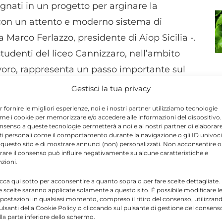
nati in un progetto per arginare la
iacon un attento e moderno sistema di
Marco Ferlazzo, presidente di Aiop Sicilia -.
studenti del liceo Cannizzaro, nell’ambito
lavoro, rappresenta un passo importante sul
 delle superiori per una scelta consapevole
Gestisci la tua privacy
gazzi hanno avuto modo di conoscere sul campo
r fornire le migliori esperienze, noi e i nostri partner utilizziamo tecnologie
ri sanitari, un modo per acquisire maggiore
me i cookie per memorizzare e/o accedere alle informazioni del dispositivo. 
nsenso a queste tecnologie permetterà a noi e ai nostri partner di elaborar
tipo di studi universitari.
ti personali come il comportamento durante la navigazione o gli ID univoci
 questo sito e di mostrare annunci (non) personalizzati. Non acconsentire o
tirare il consenso può influire negativamente su alcune caratteristiche e
nzioni.
ostituiscono obiettivi fondamentali anche per
ta sanitaria nell’Isola, per andare incontro
icca qui sotto per acconsentire a quanto sopra o per fare scelte dettagliate.
e scelte saranno applicate solamente a questo sito. È possibile modificare l
 siciliani. Puntiamo anche a realizzare
postazioni in qualsiasi momento, compreso il ritiro del consenso, utilizzan
pulsanti della Cookie Policy o cliccando sul pulsante di gestione del consens
ri di ricerca finalizzati anche a realizzare
lla parte inferiore dello schermo.