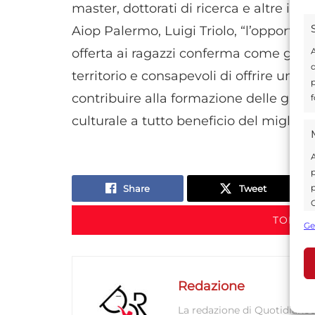
master, dottorati di ricerca e altre iniz
Aiop Palermo, Luigi Triolo, “l’opportu
offerta ai ragazzi conferma come gli osp
A
d
territorio e consapevoli di offrire un se
p
contribuire alla formazione delle giov
f
culturale a tutto beneficio del miglio
A
p
p
Share
Tweet
C
s
TORNA 
Ge
U
Redazione
A
C
La redazione di Quotidianodi