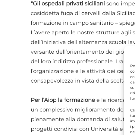
"Gli ospedali privati siciliani
sono impeg
cosiddetta fuga di cervelli dalla Sicil
formazione in campo sanitario – spiega 
L’avere aperto le nostre strutture agli 
dell’iniziativa dell’alternanza scuola 
versante dell’orientamento dei giovani
del loro indirizzo professionale. I ra
Pe
l’organizzazione e le attività dei cent
co
co
consapevolezza in vista della scelta del 
da
su
ri
fu
Per l’Aiop la formazione
e la ricerca c
un complessivo miglioramento dell’offer
Cl
tu
pienamente alla domanda di salute dei
im
i 
progetti condivisi con Università e cent
ne