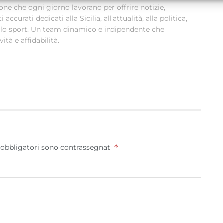
alle informazioni trasmesse automaticamente.
ione che ogni giorno lavorano per offrire notizie,
curati dedicati alla Sicilia, all’attualità, alla politica,
 allo sport. Un team dinamico e indipendente che
Utilizzare dati di geolocalizzazione precisi, Riconoscere i
ità e affidabilità.
dispositivi in base a informazioni richieste attivamente.
Garantire la sicurezza, prevenire e rilevare frodi,
correggere errori, Erogare e presentare
Sempre attiv
pubblicità e contenuto, Salvare e comunicare le
scelte sulla privacy.
*
 obbligatori sono contrassegnati