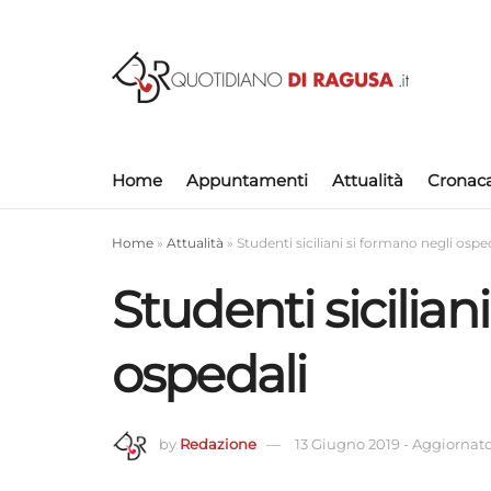
Home
Appuntamenti
Attualità
Cronac
Home
»
Attualità
»
Studenti siciliani si formano negli ospe
Studenti sicilian
ospedali
by
Redazione
13 Giugno 2019
-
Aggiornato 