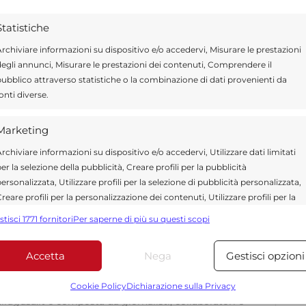
iative di alta formazione”. Per il presidente di
Statistiche
nità in termini di conoscenza e formazione
edali privati, diffusi in modo capillare sul
rchiviare informazioni su dispositivo e/o accedervi, Misurare le prestazioni
egli annunci, Misurare le prestazioni dei contenuti, Comprendere il
rvizio strategico per la società, intendono
ubblico attraverso statistiche o la combinazione di dati provenienti da
ani generazioni e a un più ampio percorso
onti diverse.
ramento del sistema.
Marketing
rchiviare informazioni su dispositivo e/o accedervi, Utilizzare dati limitati
er la selezione della pubblicità, Creare profili per la pubblicità
ersonalizzata, Utilizzare profili per la selezione di pubblicità personalizzata,
Send
Share
reare profili per la personalizzazione dei contenuti, Utilizzare profili per la
elezione di contenuti personalizzati, Sviluppare e migliorare i servizi,
IN ATTUALITÀ
stisci 1771 fornitori
Per saperne di più su questi scopi
tilizzare dati limitati per la selezione dei contenuti.
Accetta
Nega
Gestisci opzioni
Funzionalità
Sempre attiv
bbinare e combinare dati provenienti da altre fonti di dati,
Cookie Policy
Dichiarazione sulla Privacy
ollegare diversi dispositivi, Identificare i dispositivi in base
ragusa.it è composta da giornalisti, collaboratori e