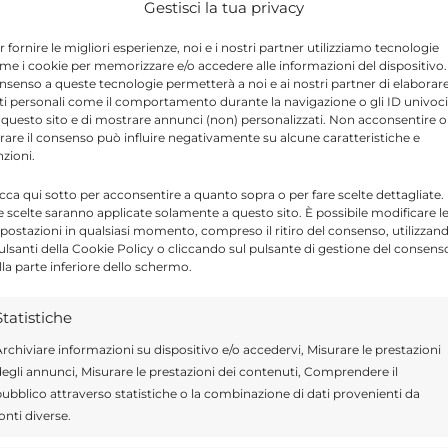
Gestisci la tua privacy
mare, ma soprattutto stessa casa in affitto. Lo
abitudini diverse, due figli che si
r fornire le migliori esperienze, noi e i nostri partner utilizziamo tecnologie
me i cookie per memorizzare e/o accedere alle informazioni del dispositivo. 
 piede sbagliato ma finiscono per ballare
nsenso a queste tecnologie permetterà a noi e ai nostri partner di elaborar
ti personali come il comportamento durante la navigazione o gli ID univoci
 amici alla ricerca di un figlio in fuga. Aldo
 questo sito e di mostrare annunci (non) personalizzati. Non acconsentire o
storia di amicizia e sentimenti come nella
tirare il consenso può influire negativamente su alcune caratteristiche e
nzioni.
amata. Prodotto Paolo Guerra per Agidi Due
icca qui sotto per acconsentire a quanto sopra o per fare scelte dettagliate.
ate", che sara’ girato anche in Lombardia,
e scelte saranno applicate solamente a questo sito. È possibile modificare l
postazioni in qualsiasi momento, compreso il ritiro del consenso, utilizzan
 Film Commission. L’organizzazione generale
pulsanti della Cookie Policy o cliccando sul pulsante di gestione del consens
lla parte inferiore dello schermo.
Statistiche
rchiviare informazioni su dispositivo e/o accedervi, Misurare le prestazioni
Send
Share
egli annunci, Misurare le prestazioni dei contenuti, Comprendere il
ubblico attraverso statistiche o la combinazione di dati provenienti da
IN ATTUALITÀ
onti diverse.