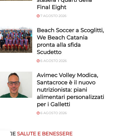
stasera i quarti della
Final Eight
7 AGOSTO 2026
Beach Soccer a Scoglitti,
We Beach Catania
pronta alla sfida
Scudetto
6 AGOSTO 2026
Avimec Volley Modica,
Santacroce è il nuovo
nutrizionista: piani
alimentari personalizzati
per i Galletti
6 AGOSTO 2026
OTIZIE
SALUTE E BENESSERE