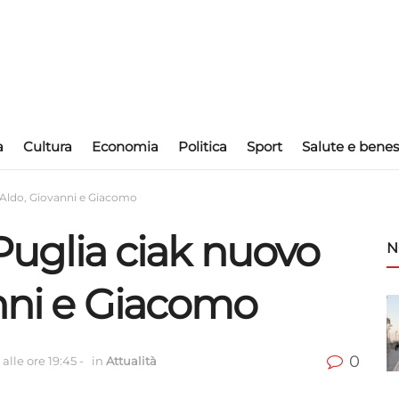
a
Cultura
Economia
Politica
Sport
Salute e benes
m Aldo, Giovanni e Giacomo
 Puglia ciak nuovo
N
anni e Giacomo
0
alle ore 19:45
-
in
Attualità