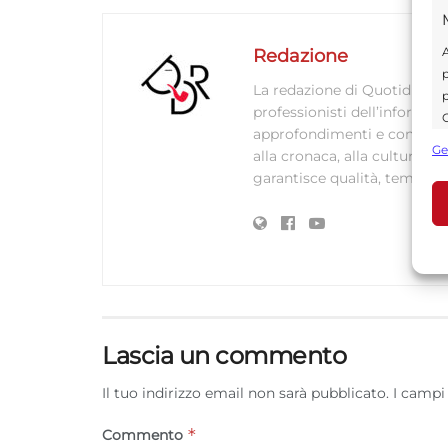
A
Redazione
p
La redazione di Quotidianodi
p
professionisti dell’informaz
C
approfondimenti e contenuti ac
s
Ge
alla cronaca, alla cultura e
U
garantisce qualità, tempestiv
A
C
Lascia un commento
Il tuo indirizzo email non sarà pubblicato.
I campi
*
Commento