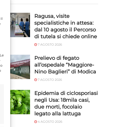
Ragusa, visite
Il
specialistiche in attesa:
e
dal 10 agosto il Percorso
di tutela si chiede online
7 AGOSTO 2026
 Le
Prelievo di fegato
e
all’ospedale “Maggiore-
do
o
Nino Baglieri” di Modica
7 AGOSTO 2026
Epidemia di ciclosporiasi
negli Usa: 18mila casi,
due morti, focolaio
legato alla lattuga
4 AGOSTO 2026