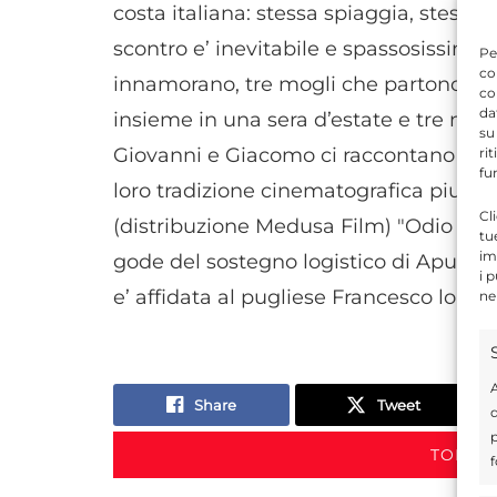
costa italiana: stessa spiaggia, stesso 
scontro e’ inevitabile e spassosissimo: 
Pe
co
innamorano, tre mogli che partono col
co
da
insieme in una sera d’estate e tre nuovi
su
Giovanni e Giacomo ci raccontano una 
ri
fu
loro tradizione cinematografica piu’ 
Cl
(distribuzione Medusa Film) "Odio l’est
tu
im
gode del sostegno logistico di Apulia
i 
e’ affidata al pugliese Francesco lopez.
ne
A
Share
Tweet
d
p
TORNA 
f