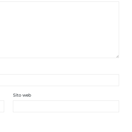
Sempre attiv
pubblicità e contenuto, Salvare e comunicare le
scelte sulla privacy.
Sito web