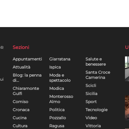
Sezioni
U
DR
Appuntamenti
Giarratana
Salute e
benessere
Attualità
Ispica
Santa Croce
Blog: la penna
Moda e
Camerina
ui
di…
spettacolo
Scicli
Chiaramonte
Modica
Gulfi
Sicilia
Monterosso
Comiso
Almo
Sport
Cronaca
Politica
Tecnologie
Cucina
Pozzallo
Video
Cultura
Ragusa
Vittoria