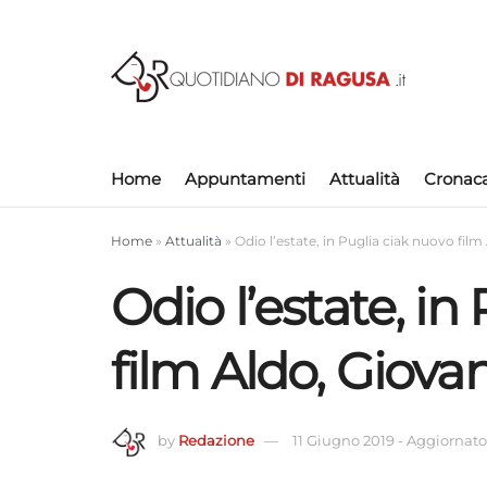
Home
Appuntamenti
Attualità
Cronac
Home
»
Attualità
»
Odio l’estate, in Puglia ciak nuovo fil
Odio l’estate, in
film Aldo, Giov
by
Redazione
11 Giugno 2019
-
Aggiornato 