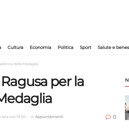
a
Cultura
Economia
Politica
Sport
Salute e benes
 Madonna della Medaglia
 a Ragusa per la
N
Medaglia
0
alle ore 19:20
-
in
Appuntamenti