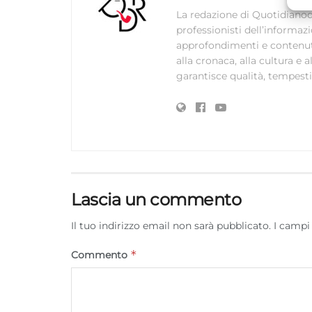
C
La redazione di Quotidianodi
professionisti dell’informaz
approfondimenti e contenuti ac
alla cronaca, alla cultura e
garantisce qualità, tempestiv
Lascia un commento
Il tuo indirizzo email non sarà pubblicato.
I campi
*
Commento