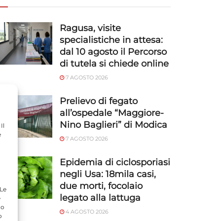
Ragusa, visite
specialistiche in attesa:
dal 10 agosto il Percorso
di tutela si chiede online
7 AGOSTO 2026
Prelievo di fegato
all’ospedale “Maggiore-
Nino Baglieri” di Modica
Il
e
7 AGOSTO 2026
Epidemia di ciclosporiasi
negli Usa: 18mila casi,
due morti, focolaio
 Le
legato alla lattuga
e
do
4 AGOSTO 2026
o