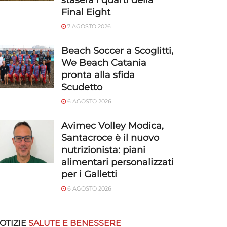
stasera i quarti della
Final Eight
7 AGOSTO 2026
Beach Soccer a Scoglitti,
We Beach Catania
pronta alla sfida
Scudetto
6 AGOSTO 2026
Avimec Volley Modica,
Santacroce è il nuovo
nutrizionista: piani
alimentari personalizzati
per i Galletti
6 AGOSTO 2026
OTIZIE
SALUTE E BENESSERE