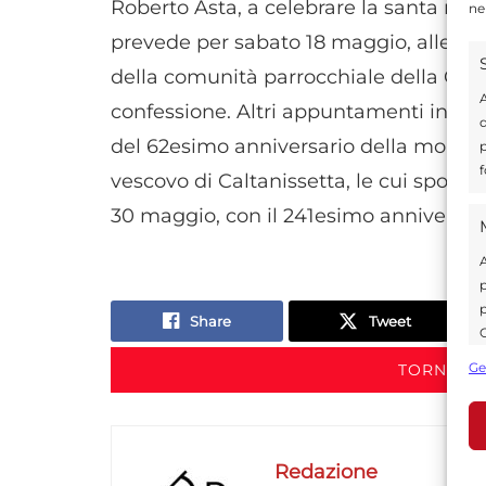
Roberto Asta, a celebrare la santa me
ne
prevede per sabato 18 maggio, alle 17,3
della comunità parrocchiale della Cat
A
confessione. Altri appuntamenti in pr
d
del 62esimo anniversario della morte 
p
f
vescovo di Caltanissetta, le cui spoglie
30 maggio, con il 241esimo anniversari
A
p
p
Share
Tweet
C
s
Ge
TORNA IN
U
Redazione
A