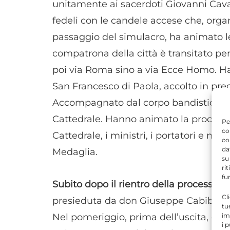
unitamente ai sacerdoti Giovanni Cava
fedeli con le candele accese che, organ
passaggio del simulacro, ha animato le 
compatrona della città è transitato pe
poi via Roma sino a via Ecce Homo. Ha f
San Francesco di Paola, accolto in pre
Accompagnato dal corpo bandistico San 
Cattedrale. Hanno animato la processione
Pe
co
Cattedrale, i ministri, i portatori e na
co
da
Medaglia.
su
ri
fu
Subito dopo il rientro della procession
Cl
presieduta da don Giuseppe Cabibbo e 
tu
im
Nel pomeriggio, prima dell’uscita, era s
i 