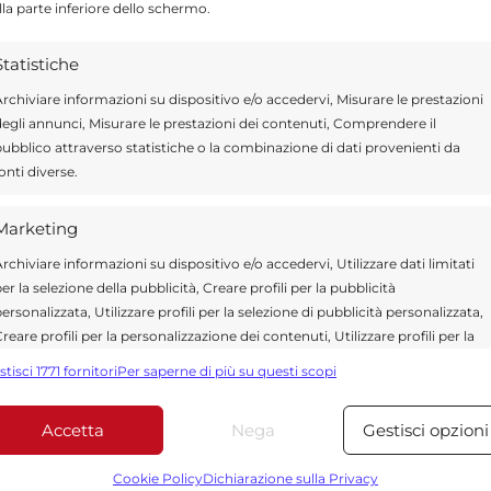
ssa. Il programma dei festeggiamenti
lla parte inferiore dello schermo.
0, la cerimonia religiosa in cui venti ragazzi
Statistiche
tedrale riceveranno il sacramento della prima
rchiviare informazioni su dispositivo e/o accedervi, Misurare le prestazioni
ogramma il 25 maggio, con la celebrazione
egli annunci, Misurare le prestazioni dei contenuti, Comprendere il
del servo di Dio, monsignor Giovanni Iacono,
ubblico attraverso statistiche o la combinazione di dati provenienti da
onti diverse.
 sono custodite nella chiesa Cattedrale, e il
o della dedicazione della chiesa Cattedrale.
Marketing
rchiviare informazioni su dispositivo e/o accedervi, Utilizzare dati limitati
er la selezione della pubblicità, Creare profili per la pubblicità
ersonalizzata, Utilizzare profili per la selezione di pubblicità personalizzata,
Send
Share
reare profili per la personalizzazione dei contenuti, Utilizzare profili per la
elezione di contenuti personalizzati, Sviluppare e migliorare i servizi,
stisci 1771 fornitori
Per saperne di più su questi scopi
 APPUNTAMENTI
tilizzare dati limitati per la selezione dei contenuti.
Accetta
Nega
Gestisci opzioni
Funzionalità
Sempre attiv
bbinare e combinare dati provenienti da altre fonti di dati,
Cookie Policy
Dichiarazione sulla Privacy