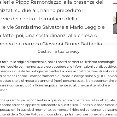
lieri e Pippo Ramondazzo, alla presenza dei
izzati su due ali, hanno preceduto il
vie del centro. Il simulacro della
r le vie Santissimo Salvatore e Mario Leggio e
atto, poi, una sosta dinanzi alla chiesa di
ghiera dal parroco Giovanni Bruno Battaglia.
Gestisci la tua privacy
Giorgio, il simulacro ha poi fatto rientro in
 i volontari dell’Unitalsi, le corali della
r fornire le migliori esperienze, noi e i nostri partner utilizziamo tecnologie
me i cookie per memorizzare e/o accedere alle informazioni del dispositivo. 
turalmente i devoti di Maria Santissima della
nsenso a queste tecnologie permetterà a noi e ai nostri partner di elaborar
ti personali come il comportamento durante la navigazione o gli ID univoci
 questo sito e di mostrare annunci (non) personalizzati. Non acconsentire o
tirare il consenso può influire negativamente su alcune caratteristiche e
nzioni.
e,
è stata celebrata la santa messa
icca qui sotto per acconsentire a quanto sopra o per fare scelte dettagliate.
animata dal coro giovanile parrocchiale.
e scelte saranno applicate solamente a questo sito. È possibile modificare l
postazioni in qualsiasi momento, compreso il ritiro del consenso, utilizzan
tato il vicario generale della diocesi, don
pulsanti della Cookie Policy o cliccando sul pulsante di gestione del consens