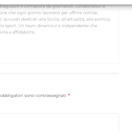
ollegare diversi dispositivi, Identificare i dispositivi in base
ragusa.it è composta da giornalisti, collaboratori e
alle informazioni trasmesse automaticamente.
ione che ogni giorno lavorano per offrire notizie,
curati dedicati alla Sicilia, all’attualità, alla politica,
Utilizzare dati di geolocalizzazione precisi, Riconoscere i
 allo sport. Un team dinamico e indipendente che
dispositivi in base a informazioni richieste attivamente.
ità e affidabilità.
Garantire la sicurezza, prevenire e rilevare frodi,
correggere errori, Erogare e presentare
Sempre attiv
pubblicità e contenuto, Salvare e comunicare le
scelte sulla privacy.
*
 obbligatori sono contrassegnati