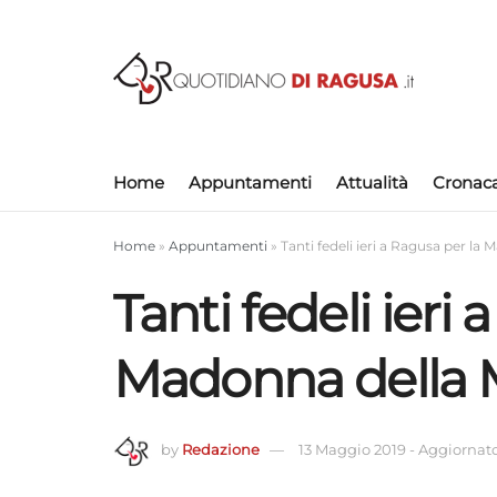
Home
Appuntamenti
Attualità
Cronac
Home
»
Appuntamenti
»
Tanti fedeli ieri a Ragusa per la
Tanti fedeli ieri
Madonna della 
by
Redazione
13 Maggio 2019
-
Aggiornato 