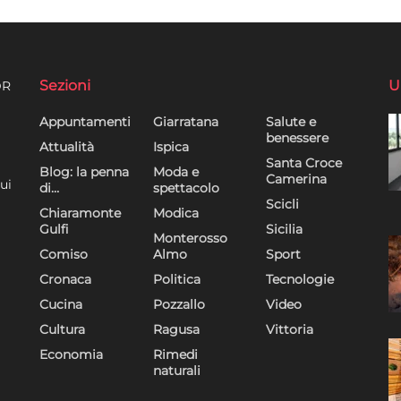
Sezioni
U
DR
Appuntamenti
Giarratana
Salute e
benessere
Attualità
Ispica
Santa Croce
Blog: la penna
Moda e
Camerina
ui
di…
spettacolo
Scicli
Chiaramonte
Modica
Gulfi
Sicilia
Monterosso
Comiso
Almo
Sport
Cronaca
Politica
Tecnologie
Cucina
Pozzallo
Video
Cultura
Ragusa
Vittoria
Economia
Rimedi
naturali