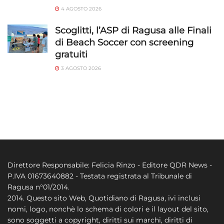
4 AGOSTO 2026
Scoglitti, l’ASP di Ragusa alle Finali
di Beach Soccer con screening
gratuiti
3 AGOSTO 2026
Direttore Responsabile: Felicia Rinzo - Editore QDR News -
P.IVA 01673640882 - Testata registrata al Tribunale di
Ragusa n°01/2014.
2014. Questo sito Web, Quotidiano di Ragusa, ivi inclusi
nomi, logo, nonchè lo schema di colori e il layout del sito,
sono soggetti a copyright, diritti sui marchi, diritti di