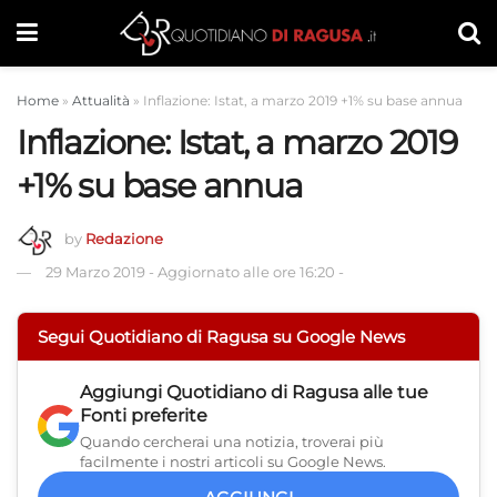
Home
»
Attualità
»
Inflazione: Istat, a marzo 2019 +1% su base annua
Inflazione: Istat, a marzo 2019
+1% su base annua
by
Redazione
29 Marzo 2019
-
Aggiornato alle ore 16:20
-
Segui Quotidiano di Ragusa su Google News
Aggiungi
Quotidiano di Ragusa
alle tue
Fonti preferite
Quando cercherai una notizia, troverai più
facilmente i nostri articoli su Google News.