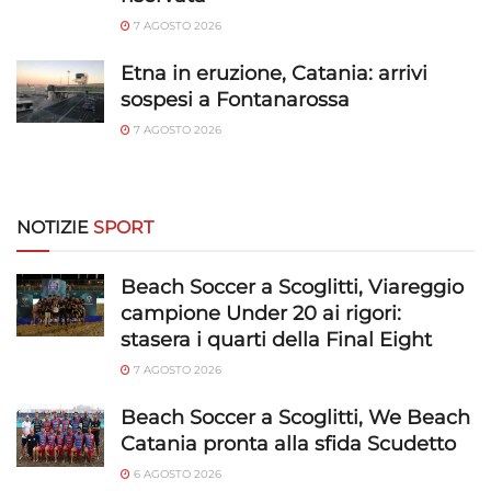
Identificare i dispositivi in base alle informazioni
7 AGOSTO 2026
trasmesse automaticamente.
Etna in eruzione, Catania: arrivi
sospesi a Fontanarossa
Utilizzare dati di geolocalizzazione precisi,
Riconoscere i dispositivi in base a informazioni
7 AGOSTO 2026
richieste attivamente.
Garantire la sicurezza, prevenire e
NOTIZIE
SPORT
rilevare frodi, correggere errori, Erogare
e presentare pubblicità e contenuto,
Sempre attivo
Salvare e comunicare le scelte sulla
Beach Soccer a Scoglitti, Viareggio
privacy.
campione Under 20 ai rigori:
stasera i quarti della Final Eight
7 AGOSTO 2026
Beach Soccer a Scoglitti, We Beach
Catania pronta alla sfida Scudetto
6 AGOSTO 2026