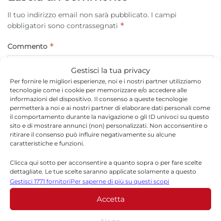
Il tuo indirizzo email non sarà pubblicato.
I campi
*
obbligatori sono contrassegnati
*
Commento
Gestisci la tua privacy
Per fornire le migliori esperienze, noi e i nostri partner utilizziamo
tecnologie come i cookie per memorizzare e/o accedere alle
informazioni del dispositivo. Il consenso a queste tecnologie
permetterà a noi e ai nostri partner di elaborare dati personali come
il comportamento durante la navigazione o gli ID univoci su questo
sito e di mostrare annunci (non) personalizzati. Non acconsentire o
ritirare il consenso può influire negativamente su alcune
caratteristiche e funzioni.
Clicca qui sotto per acconsentire a quanto sopra o per fare scelte
*
Nome
dettagliate. Le tue scelte saranno applicate solamente a questo
sito. È possibile modificare le impostazioni in qualsiasi momento,
Gestisci 1771 fornitori
Per saperne di più su questi scopi
compreso il ritiro del consenso, utilizzando i pulsanti della Cookie
Accetta
Policy o cliccando sul pulsante di gestione del consenso nella parte
inferiore dello schermo.
*
Email