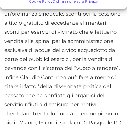
prestazioni degli annunci, Misurare le prestazioni dei contenuti,
Cookie Policy
Dichiarazione sulla Privacy
plastica, a questo proposito è necessaria
Comprendere il pubblico attraverso statistiche o la
combinazione di dati provenienti da fonti diverse.
un’ordinanza sindacale, sconti per la cessione
a titolo gratuito di eccedenze alimentari,
Marketing
sconti per esercizi di vicinato che effettuano
Archiviare informazioni su dispositivo e/o accedervi, Utilizzare
vendita alla spina, per la somministrazione
dati limitati per la selezione della pubblicità, Creare profili per la
pubblicità personalizzata, Utilizzare profili per la selezione di
esclusiva di acqua del civico acquedotto da
pubblicità personalizzata, Creare profili per la personalizzazione
parte dei pubblici esercizi, per la vendita di
dei contenuti, Utilizzare profili per la selezione di contenuti
bevande con il sistema del “vuoto a rendere”.
personalizzati, Sviluppare e migliorare i servizi, Utilizzare dati
limitati per la selezione dei contenuti.
Infine Claudio Conti non può fare a meno di
citare il fatto “della dissennata politica del
Funzionalità
Sempre attivo
passato che ha gonfiato gli organici del
Abbinare e combinare dati provenienti da altre
servizio rifiuti a dismisura per motivi
fonti di dati, Collegare diversi dispositivi,
Identificare i dispositivi in base alle informazioni
clientelari. Trentadue unità a tempo pieno in
trasmesse automaticamente.
più in 7 anni, 19 con il sindaco Di Pasquale PD