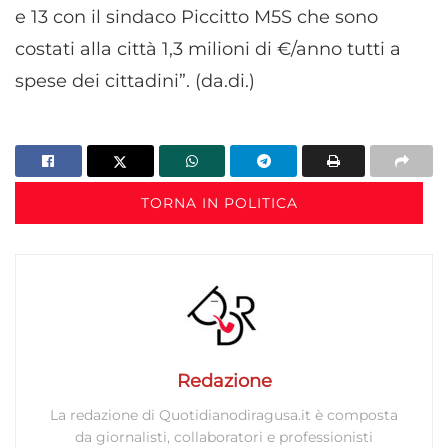
Utilizzare dati di geolocalizzazione precisi,
e 13 con il sindaco Piccitto M5S che sono
Riconoscere i dispositivi in base a informazioni
costati alla città 1,3 milioni di €/anno tutti a
richieste attivamente.
spese dei cittadini”. (da.di.)
Garantire la sicurezza, prevenire e
rilevare frodi, correggere errori, Erogare
e presentare pubblicità e contenuto,
Sempre attivo
Salvare e comunicare le scelte sulla
privacy.
TORNA IN POLITICA
Redazione
La redazione di Quotidianodiragusa.it è composta
da giornalisti, collaboratori e professionisti