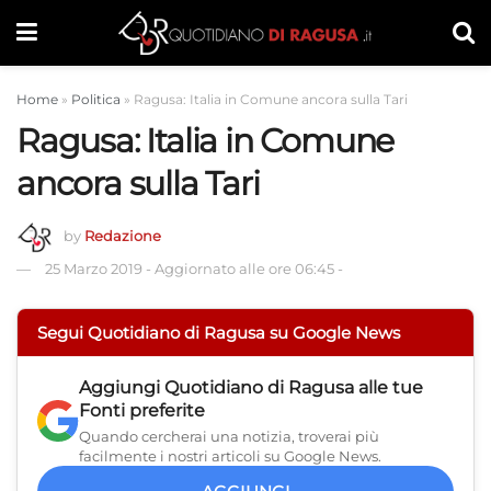
Home
»
Politica
»
Ragusa: Italia in Comune ancora sulla Tari
Ragusa: Italia in Comune
ancora sulla Tari
by
Redazione
25 Marzo 2019
-
Aggiornato alle ore 06:45
-
Segui Quotidiano di Ragusa su Google News
Aggiungi
Quotidiano di Ragusa
alle tue
Fonti preferite
Quando cercherai una notizia, troverai più
facilmente i nostri articoli su Google News.