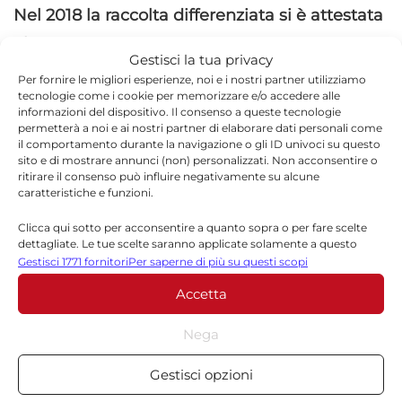
Nel 2018 la raccolta differenziata si è attestata
al 39,52%
con un conferimento in discarica di
Gestisci la tua privacy
oltre 22.000 tonnellate di rifiuti . Se
Per fornire le migliori esperienze, noi e i nostri partner utilizziamo
tecnologie come i cookie per memorizzare e/o accedere alle
quest’anno ci si mantiene sulla media dei
informazioni del dispositivo. Il consenso a queste tecnologie
primi due mesi, 68% netto , la Tari del 2020
permetterà a noi e ai nostri partner di elaborare dati personali come
il comportamento durante la navigazione o gli ID univoci su questo
potrebbe diminuire di circa di 1 milione di €
sito e di mostrare annunci (non) personalizzati. Non acconsentire o
ritirare il consenso può influire negativamente su alcune
che potrebbe arrivare anche a 1,5 milioni di €
caratteristiche e funzioni.
se al gestore va fatto rispettare il capitolato
Clicca qui sotto per acconsentire a quanto sopra o per fare scelte
d’appalto”. Conti affronta poi il fatto che non ci
dettagliate. Le tue scelte saranno applicate solamente a questo
sito. È possibile modificare le impostazioni in qualsiasi momento,
Gestisci 1771 fornitori
Per saperne di più su questi scopi
sia alcuna misura tariffaria a sostegno della
compreso il ritiro del consenso, utilizzando i pulsanti della Cookie
Accetta
Policy o cliccando sul pulsante di gestione del consenso nella parte
riduzione dei rifiuti e dell’economia circolare, e
inferiore dello schermo.
spiega “sarebbe stato opportuno prevedere
Nega
Statistiche
sconti per gli esercizi commerciali che si
Gestisci opzioni
Archiviare informazioni su dispositivo e/o accedervi, Misurare le
convertono al Plastic Free vista l’emergenza