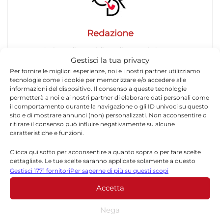
Redazione
La redazione di Quotidianodiragusa.it è composta
Gestisci la tua privacy
da giornalisti, collaboratori e professionisti
Per fornire le migliori esperienze, noi e i nostri partner utilizziamo
dell’informazione che ogni giorno lavorano per
tecnologie come i cookie per memorizzare e/o accedere alle
offrire notizie, approfondimenti e contenuti
informazioni del dispositivo. Il consenso a queste tecnologie
accurati dedicati alla Sicilia, all’attualità, alla
permetterà a noi e ai nostri partner di elaborare dati personali come
politica, alla cronaca, alla cultura e allo sport. Un
il comportamento durante la navigazione o gli ID univoci su questo
team dinamico e indipendente che garantisce
sito e di mostrare annunci (non) personalizzati. Non acconsentire o
ritirare il consenso può influire negativamente su alcune
qualità, tempestività e affidabilità.
caratteristiche e funzioni.
Clicca qui sotto per acconsentire a quanto sopra o per fare scelte
dettagliate. Le tue scelte saranno applicate solamente a questo
sito. È possibile modificare le impostazioni in qualsiasi momento,
Gestisci 1771 fornitori
Per saperne di più su questi scopi
compreso il ritiro del consenso, utilizzando i pulsanti della Cookie
Accetta
Policy o cliccando sul pulsante di gestione del consenso nella parte
inferiore dello schermo.
Lascia un commento
Nega