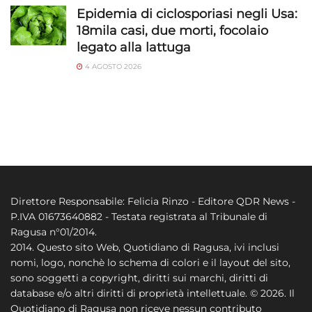
Epidemia di ciclosporiasi negli Usa:
18mila casi, due morti, focolaio
legato alla lattuga
4 AGOSTO 2026
Direttore Responsabile: Felicia Rinzo - Editore QDR News -
P.IVA 01673640882 - Testata registrata al Tribunale di
Ragusa n°01/2014.
2014. Questo sito Web, Quotidiano di Ragusa, ivi inclusi
nomi, logo, nonchè lo schema di colori e il layout del sito,
sono soggetti a copyright, diritti sui marchi, diritti di
database e/o altri diritti di proprietà intellettuale. © 2026. Il
Quotidiano di Ragusa non riceve nessun contributo