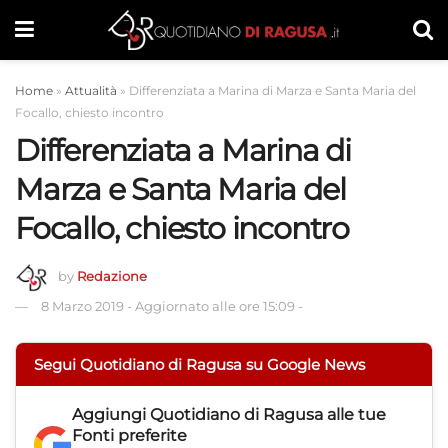
Home
»
Attualità
»
Differenziata a Marina di Marza e Santa Maria del
Focallo, chiesto incontro
Differenziata a Marina di
Marza e Santa Maria del
Focallo, chiesto incontro
by
Redazione
8 Marzo 2019
-
Aggiornato alle ore 15:09
-
Segui Quotidiano di Ragusa su Google News
Aggiungi
Quotidiano di Ragusa
alle tue
Fonti preferite