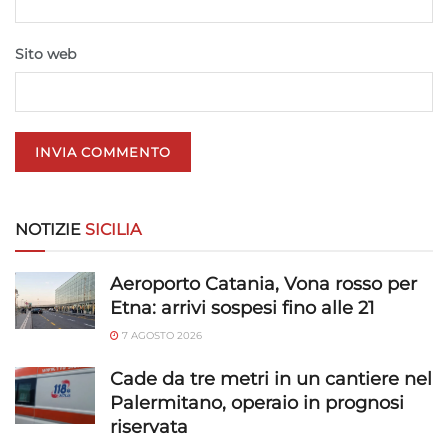
trasmesse automaticamente.
Sito web
Utilizzare dati di geolocalizzazione precisi,
Riconoscere i dispositivi in base a informazioni
richieste attivamente.
Garantire la sicurezza, prevenire e
rilevare frodi, correggere errori, Erogare
e presentare pubblicità e contenuto,
Sempre attivo
NOTIZIE
SICILIA
Salvare e comunicare le scelte sulla
privacy.
Aeroporto Catania, Vona rosso per
Etna: arrivi sospesi fino alle 21
7 AGOSTO 2026
Cade da tre metri in un cantiere nel
Palermitano, operaio in prognosi
riservata