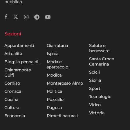
pubblico.
Sezioni
Appuntamenti
Giarratana
Salute e
benessere
Attualità
Ispica
Santa Croce
Blog: la penna di…
Moda e
Camerina
spettacolo
Chiaramonte
Scicli
Gulfi
Modica
Sicilia
Comiso
Monterosso Almo
Sport
Cronaca
Politica
Tecnologie
Cucina
Pozzallo
Video
Cultura
Ragusa
Vittoria
Economia
Rimedi naturali