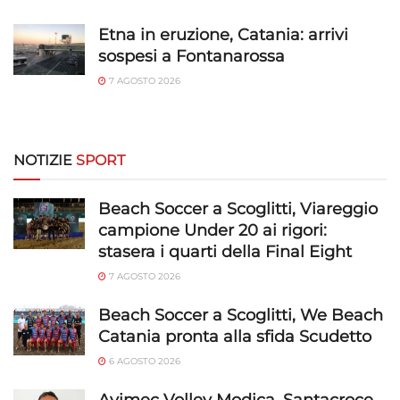
trasmesse automaticamente.
Etna in eruzione, Catania: arrivi
sospesi a Fontanarossa
Utilizzare dati di geolocalizzazione precisi,
Riconoscere i dispositivi in base a informazioni
7 AGOSTO 2026
richieste attivamente.
Garantire la sicurezza, prevenire e
NOTIZIE
SPORT
rilevare frodi, correggere errori, Erogare
e presentare pubblicità e contenuto,
Sempre attivo
Salvare e comunicare le scelte sulla
Beach Soccer a Scoglitti, Viareggio
privacy.
campione Under 20 ai rigori:
stasera i quarti della Final Eight
7 AGOSTO 2026
Beach Soccer a Scoglitti, We Beach
Catania pronta alla sfida Scudetto
6 AGOSTO 2026
Avimec Volley Modica, Santacroce