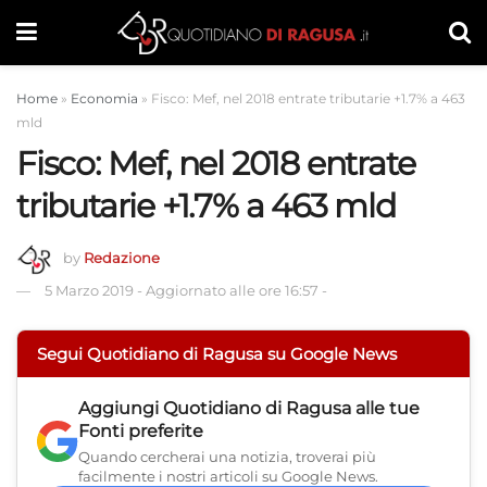
Home
»
Economia
»
Fisco: Mef, nel 2018 entrate tributarie +1.7% a 463
mld
Fisco: Mef, nel 2018 entrate
tributarie +1.7% a 463 mld
by
Redazione
5 Marzo 2019
-
Aggiornato alle ore 16:57
-
Segui Quotidiano di Ragusa su Google News
Aggiungi
Quotidiano di Ragusa
alle tue
Fonti preferite
Quando cercherai una notizia, troverai più
facilmente i nostri articoli su Google News.