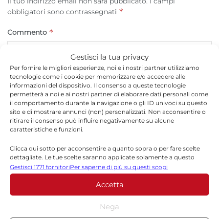
Il tuo indirizzo email non sarà pubblicato.
I campi
*
obbligatori sono contrassegnati
*
Commento
Gestisci la tua privacy
Per fornire le migliori esperienze, noi e i nostri partner utilizziamo
tecnologie come i cookie per memorizzare e/o accedere alle
informazioni del dispositivo. Il consenso a queste tecnologie
permetterà a noi e ai nostri partner di elaborare dati personali come
il comportamento durante la navigazione o gli ID univoci su questo
sito e di mostrare annunci (non) personalizzati. Non acconsentire o
ritirare il consenso può influire negativamente su alcune
caratteristiche e funzioni.
Clicca qui sotto per acconsentire a quanto sopra o per fare scelte
*
Nome
dettagliate. Le tue scelte saranno applicate solamente a questo
sito. È possibile modificare le impostazioni in qualsiasi momento,
Gestisci 1771 fornitori
Per saperne di più su questi scopi
compreso il ritiro del consenso, utilizzando i pulsanti della Cookie
Accetta
Policy o cliccando sul pulsante di gestione del consenso nella parte
inferiore dello schermo.
*
Email
Nega
Statistiche