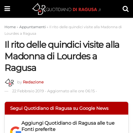
Home
»
Appuntamenti
»
Il rito delle quindici visite alla Madonna di
Lourdes a Ragusa
Il rito delle quindici visite alla
Madonna di Lourdes a
Ragusa
by
Redazione
22 Febbraio 2019
-
Aggiornato alle ore 06:15
-
Segui Quotidiano di Ragusa su Google News
Aggiungi
Quotidiano di Ragusa
alle tue
Fonti preferite