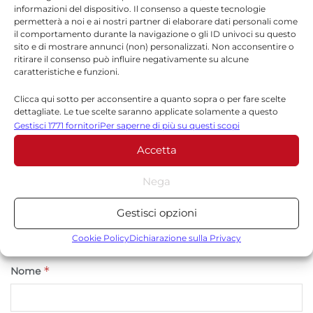
informazioni del dispositivo. Il consenso a queste tecnologie
permetterà a noi e ai nostri partner di elaborare dati personali come
Lascia un commento
il comportamento durante la navigazione o gli ID univoci su questo
sito e di mostrare annunci (non) personalizzati. Non acconsentire o
Il tuo indirizzo email non sarà pubblicato.
I campi
ritirare il consenso può influire negativamente su alcune
*
obbligatori sono contrassegnati
caratteristiche e funzioni.
*
Commento
Clicca qui sotto per acconsentire a quanto sopra o per fare scelte
dettagliate. Le tue scelte saranno applicate solamente a questo
sito. È possibile modificare le impostazioni in qualsiasi momento,
Gestisci 1771 fornitori
Per saperne di più su questi scopi
compreso il ritiro del consenso, utilizzando i pulsanti della Cookie
Accetta
Policy o cliccando sul pulsante di gestione del consenso nella parte
inferiore dello schermo.
Nega
Statistiche
Gestisci opzioni
Archiviare informazioni su dispositivo e/o accedervi, Misurare le
prestazioni degli annunci, Misurare le prestazioni dei contenuti,
Cookie Policy
Dichiarazione sulla Privacy
Comprendere il pubblico attraverso statistiche o la
combinazione di dati provenienti da fonti diverse.
*
Nome
Marketing