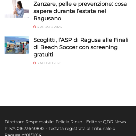
Zanzare, pelle e prevenzione: cosa
sapere durante l’estate nel
Ragusano
4 AGOSTO 2026
Scoglitti, l’ASP di Ragusa alle Finali
di Beach Soccer con screening
gratuiti
3 AGOSTO 2026
Direttore Responsabile: Felicia Rinzo - Editore QDR News -
P.IVA 01673640882 - Testata registrata al Tribunale di
Ragusa n°01/2014.