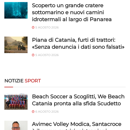
Scoperto un grande cratere
rilevare frodi, correggere errori, Erogare
sottomarino e nuovi camini
e presentare pubblicità e contenuto,
Sempre attivo
Salvare e comunicare le scelte sulla
idrotermali al largo di Panarea
privacy.
5 AGOSTO 2026
Piana di Catania, furti di trattori:
«Senza denuncia i dati sono falsati»
5 AGOSTO 2026
NOTIZIE
SPORT
Beach Soccer a Scoglitti, We Beach
Catania pronta alla sfida Scudetto
6 AGOSTO 2026
Avimec Volley Modica, Santacroce