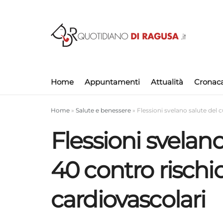
Home
Appuntamenti
Attualità
Cronac
Home
»
Salute e benessere
»
Flessioni svelano salute del 
Flessioni svelano
40 contro rischi
cardiovascolari