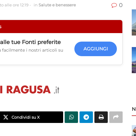
0
o alle ore 12:19
-
in
Salute e benessere
s
alle tue
Fonti preferite
AGGIUNGI
facilmente i nostri articoli su
N
Condividi su X