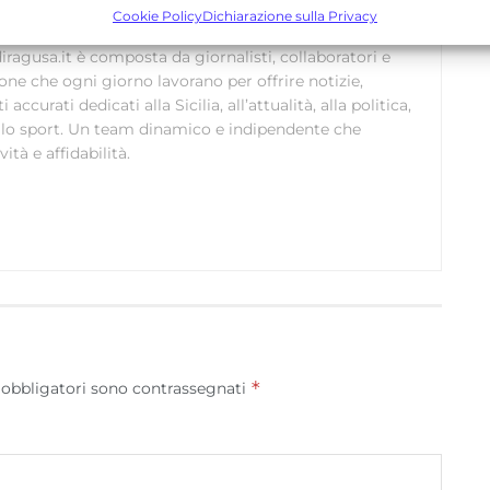
bbinare e combinare dati provenienti da altre fonti di dati,
Cookie Policy
Dichiarazione sulla Privacy
ollegare diversi dispositivi, Identificare i dispositivi in base
ragusa.it è composta da giornalisti, collaboratori e
alle informazioni trasmesse automaticamente.
ione che ogni giorno lavorano per offrire notizie,
curati dedicati alla Sicilia, all’attualità, alla politica,
Utilizzare dati di geolocalizzazione precisi, Riconoscere i
 allo sport. Un team dinamico e indipendente che
dispositivi in base a informazioni richieste attivamente.
ità e affidabilità.
Garantire la sicurezza, prevenire e rilevare frodi,
correggere errori, Erogare e presentare
Sempre attiv
pubblicità e contenuto, Salvare e comunicare le
scelte sulla privacy.
*
 obbligatori sono contrassegnati