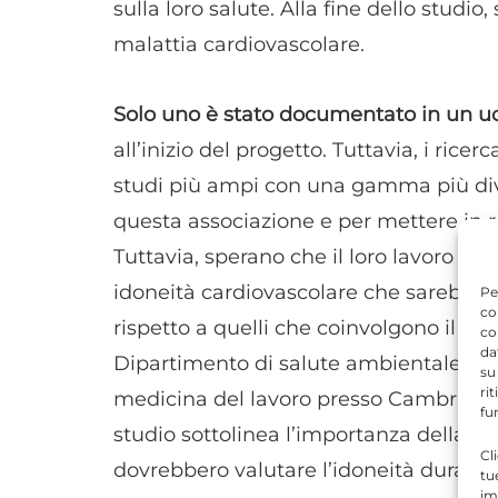
sulla loro salute. Alla fine dello studio,
malattia cardiovascolare.
Solo uno è stato documentato in un u
all’inizio del progetto. Tuttavia, i ric
studi più ampi con una gamma più div
questa associazione e per mettere in re
Tuttavia, sperano che il loro lavoro po
idoneità cardiovascolare che sarebbe 
Pe
co
rispetto a quelli che coinvolgono il tapi
co
da
Dipartimento di salute ambientale pre
su
ri
medicina del lavoro presso Cambridge
fu
studio sottolinea l’importanza della fo
Cl
dovrebbero valutare l’idoneità durante g
tu
im