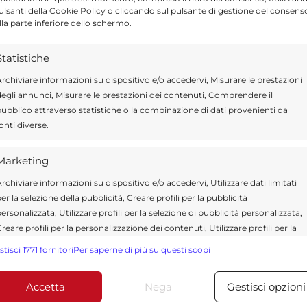
pulsanti della Cookie Policy o cliccando sul pulsante di gestione del consens
lla parte inferiore dello schermo.
to
per predire il rischio di una persona che
iutare a invertire la tendenza delle malattie
Statistiche
 mondo. Ogni anno, circa 17,9 milioni di
rchiviare informazioni su dispositivo e/o accedervi, Misurare le prestazioni
ione cardiovascolare, pari al 31% dei
egli annunci, Misurare le prestazioni dei contenuti, Comprendere il
ubblico attraverso statistiche o la combinazione di dati provenienti da
iale della Sanità.
onti diverse.
Marketing
rchiviare informazioni su dispositivo e/o accedervi, Utilizzare dati limitati
er la selezione della pubblicità, Creare profili per la pubblicità
ersonalizzata, Utilizzare profili per la selezione di pubblicità personalizzata,
Send
Share
reare profili per la personalizzazione dei contenuti, Utilizzare profili per la
elezione di contenuti personalizzati, Sviluppare e migliorare i servizi,
stisci 1771 fornitori
Per saperne di più su questi scopi
ALUTE E BENESSERE
tilizzare dati limitati per la selezione dei contenuti.
Accetta
Nega
Gestisci opzioni
Funzionalità
Sempre attiv