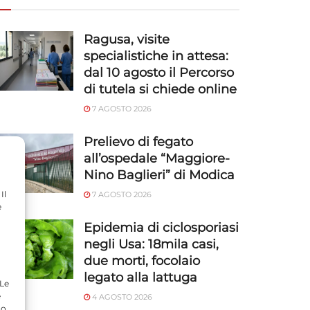
Ragusa, visite
specialistiche in attesa:
dal 10 agosto il Percorso
di tutela si chiede online
7 AGOSTO 2026
Prelievo di fegato
all’ospedale “Maggiore-
Nino Baglieri” di Modica
Il
7 AGOSTO 2026
e
Epidemia di ciclosporiasi
negli Usa: 18mila casi,
due morti, focolaio
legato alla lattuga
 Le
e
4 AGOSTO 2026
do