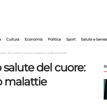
a
Cultura
Economia
Politica
Sport
Salute e benes
cuore: 40 contro rischio malattie cardiovascolari
 salute del cuore:
N
o malattie