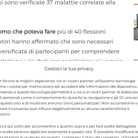
 si sono verificate 37 malattie correlate alla
omo che poteva fare
più di 40 flessioni
ercatori hanno affermato che sono necessari
ersificata di partecipanti per comprendere
lazione i risultati con popolazioni più ampie.
Gestisci la tua privacy
ssa essere sviluppato in un nuovo test di
più economico e più facile da completare
r fornire le migliori esperienze, noi e i nostri partner utilizziamo tecnologie
me i cookie per memorizzare e/o accedere alle informazioni del dispositivo. 
s roulant. Il professor Stefanos Kales, del
nsenso a queste tecnologie permetterà a noi e ai nostri partner di elaborar
ti personali come il comportamento durante la navigazione o gli ID univoci
sso la Harvard Chan School e direttore della
 questo sito e di mostrare annunci (non) personalizzati. Non acconsentire o
tirare il consenso può influire negativamente su alcune caratteristiche e
 Health Alliance, ha commentato: "Questo
nzioni.
rma fisica sulla salute e perché i medici
icca qui sotto per acconsentire a quanto sopra o per fare scelte dettagliate.
li incontri clinici".
e scelte saranno applicate solamente a questo sito. È possibile modificare l
postazioni in qualsiasi momento, compreso il ritiro del consenso, utilizzan