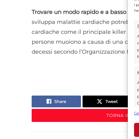
i 
ne
Trovare un modo rapido e a basso cos
sviluppa malattie cardiache potrebbe a
cardiache come il principale killer del
A
persone muoiono a causa di una condiz
d
p
decessi secondo l’Organizzazione Mond
f
A
p
p
Share
Tweet
C
s
Ge
TORNA IN S
U