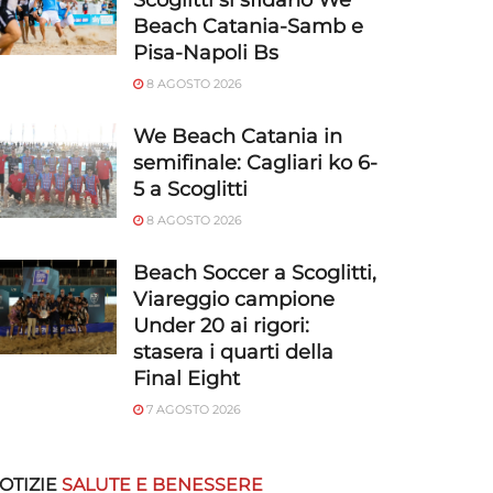
Scoglitti si sfidano We
Beach Catania-Samb e
Pisa-Napoli Bs
8 AGOSTO 2026
We Beach Catania in
semifinale: Cagliari ko 6-
5 a Scoglitti
8 AGOSTO 2026
Beach Soccer a Scoglitti,
Viareggio campione
Under 20 ai rigori:
stasera i quarti della
Final Eight
7 AGOSTO 2026
OTIZIE
SALUTE E BENESSERE