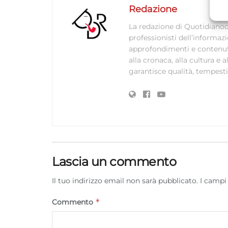
A
Redazione
C
La redazione di Quotidianodi
professionisti dell’informaz
approfondimenti e contenuti ac
alla cronaca, alla cultura e
garantisce qualità, tempestiv
Lascia un commento
Il tuo indirizzo email non sarà pubblicato.
I campi
*
Commento