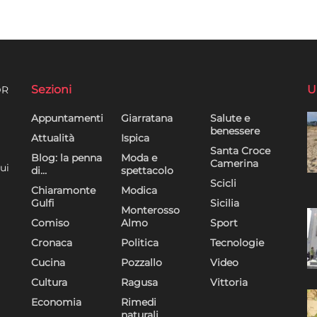
Sezioni
U
DR
Appuntamenti
Giarratana
Salute e
benessere
Attualità
Ispica
Santa Croce
Blog: la penna
Moda e
Camerina
ui
di…
spettacolo
Scicli
Chiaramonte
Modica
Gulfi
Sicilia
Monterosso
Comiso
Almo
Sport
Cronaca
Politica
Tecnologie
Cucina
Pozzallo
Video
Cultura
Ragusa
Vittoria
Economia
Rimedi
naturali