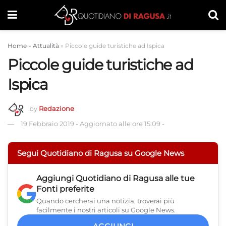
Home
»
Attualità
»
Piccole guide turistiche ad Ispica
Piccole guide turistiche ad
Ispica
by
Redazione
19 Febbraio 2019
-
Aggiornato alle ore 15:09
-
Segui Quotidiano di Ragusa su Google News
Aggiungi
Quotidiano di Ragusa
alle tue
Fonti preferite
Quando cercherai una notizia, troverai più
facilmente i nostri articoli su Google News.