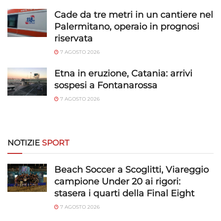
Abbinare e combinare dati provenienti da altre
fonti di dati, Collegare diversi dispositivi,
Cade da tre metri in un cantiere nel
Identificare i dispositivi in base alle informazioni
Palermitano, operaio in prognosi
trasmesse automaticamente.
riservata
7 AGOSTO 2026
Utilizzare dati di geolocalizzazione precisi,
Riconoscere i dispositivi in base a informazioni
Etna in eruzione, Catania: arrivi
richieste attivamente.
sospesi a Fontanarossa
7 AGOSTO 2026
Garantire la sicurezza, prevenire e
rilevare frodi, correggere errori, Erogare
e presentare pubblicità e contenuto,
Sempre attivo
Salvare e comunicare le scelte sulla
NOTIZIE
SPORT
privacy.
Beach Soccer a Scoglitti, Viareggio
campione Under 20 ai rigori:
stasera i quarti della Final Eight
7 AGOSTO 2026