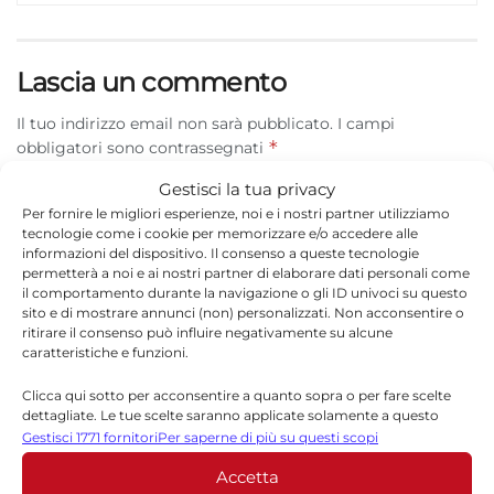
Lascia un commento
Il tuo indirizzo email non sarà pubblicato.
I campi
*
obbligatori sono contrassegnati
Gestisci la tua privacy
*
Commento
Per fornire le migliori esperienze, noi e i nostri partner utilizziamo
tecnologie come i cookie per memorizzare e/o accedere alle
informazioni del dispositivo. Il consenso a queste tecnologie
permetterà a noi e ai nostri partner di elaborare dati personali come
il comportamento durante la navigazione o gli ID univoci su questo
sito e di mostrare annunci (non) personalizzati. Non acconsentire o
ritirare il consenso può influire negativamente su alcune
caratteristiche e funzioni.
Clicca qui sotto per acconsentire a quanto sopra o per fare scelte
dettagliate. Le tue scelte saranno applicate solamente a questo
sito. È possibile modificare le impostazioni in qualsiasi momento,
Gestisci 1771 fornitori
Per saperne di più su questi scopi
compreso il ritiro del consenso, utilizzando i pulsanti della Cookie
*
Nome
Accetta
Policy o cliccando sul pulsante di gestione del consenso nella parte