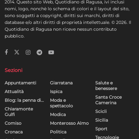
2014. Questo sito Web, Quotidiano di Ragusa, ivi inclusi
nomi, logo, nonchè lo schema di colori e il layout del sito,
sono soggetti a copyright, diritti sui marchi, diritti di
database e/o altri diritti di proprietà intellettuale. © 2026. Il
Quotidiano di Ragusa non riceve nessun contributo
pubblico.
Sezioni
Appuntamenti
Giarratana
Salute e
benessere
Attualità
Ispica
Santa Croce
Blog: la penna di…
Moda e
Camerina
spettacolo
Chiaramonte
Scicli
Gulfi
Modica
Sicilia
Comiso
Monterosso Almo
Sport
Cronaca
Politica
Tecnologie