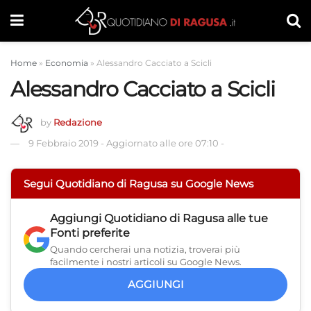
Home
»
Economia
»
Alessandro Cacciato a Scicli
Alessandro Cacciato a Scicli
by
Redazione
9 Febbraio 2019
-
Aggiornato alle ore 07:10
-
Segui Quotidiano di Ragusa su Google News
Aggiungi
Quotidiano di Ragusa
alle tue
Fonti preferite
Quando cercherai una notizia, troverai più
facilmente i nostri articoli su Google News.
AGGIUNGI