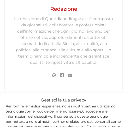
Redazione
La redazione di Quotidianodiragusa.it è composta
da giornalisti, collaboratori e professionisti
dell’informazione che ogni giorno lavorano per
offrire notizie, approfondimenti e contenuti
accurati dedicati alla Sicilia, all’attualità, alla
politica, alla cronaca, alla cultura e allo sport. Un
team dinamico e indipendente che garantisce
qualità, tempestività e affidabilità.
Gestisci la tua privacy
Per fornire le migliori esperienze, noi e i nostri partner utilizziamo
Lascia un commento
tecnologie come i cookie per memorizzare e/o accedere alle
informazioni del dispositivo. Il consenso a queste tecnologie
Il tuo indirizzo email non sarà pubblicato.
I campi
permetterà a noi e ai nostri partner di elaborare dati personali come
*
obbligatori sono contrassegnati
il comportamento durante la navigazione o gli ID univoci su questo