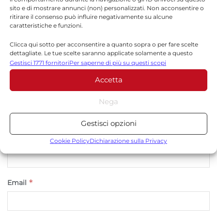
sito e di mostrare annunci (non) personalizzati. Non acconsentire o
ritirare il consenso può influire negativamente su alcune
*
Commento
caratteristiche e funzioni.
Clicca qui sotto per acconsentire a quanto sopra o per fare scelte
dettagliate. Le tue scelte saranno applicate solamente a questo
sito. È possibile modificare le impostazioni in qualsiasi momento,
Gestisci 1771 fornitori
Per saperne di più su questi scopi
compreso il ritiro del consenso, utilizzando i pulsanti della Cookie
Accetta
Policy o cliccando sul pulsante di gestione del consenso nella parte
inferiore dello schermo.
Nega
Statistiche
Gestisci opzioni
Archiviare informazioni su dispositivo e/o accedervi, Misurare le
*
prestazioni degli annunci, Misurare le prestazioni dei contenuti,
Nome
Cookie Policy
Dichiarazione sulla Privacy
Comprendere il pubblico attraverso statistiche o la
combinazione di dati provenienti da fonti diverse.
*
Email
Marketing
Archiviare informazioni su dispositivo e/o accedervi, Utilizzare
dati limitati per la selezione della pubblicità, Creare profili per la