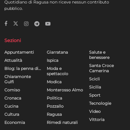
Quotidiano di Ragusa non riceve nessun contributo
pubblico.
Sezioni
Appuntamenti
Giarratana
Salute e
benessere
Attualità
Ispica
Santa Croce
Blog: la penna di…
Moda e
Camerina
spettacolo
Chiaramonte
Scicli
Gulfi
Modica
Sicilia
Comiso
Monterosso Almo
Sport
Cronaca
Politica
Tecnologie
Cucina
Pozzallo
Video
Cultura
Ragusa
Vittoria
Economia
Rimedi naturali