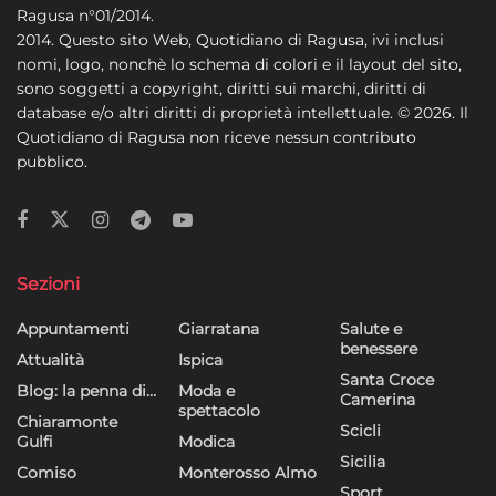
Ragusa n°01/2014.
2014. Questo sito Web, Quotidiano di Ragusa, ivi inclusi
nomi, logo, nonchè lo schema di colori e il layout del sito,
sono soggetti a copyright, diritti sui marchi, diritti di
database e/o altri diritti di proprietà intellettuale. © 2026. Il
Quotidiano di Ragusa non riceve nessun contributo
pubblico.
Sezioni
Appuntamenti
Giarratana
Salute e
benessere
Attualità
Ispica
Santa Croce
Blog: la penna di…
Moda e
Camerina
spettacolo
Chiaramonte
Scicli
Gulfi
Modica
Sicilia
Comiso
Monterosso Almo
Sport