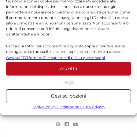
tecnologie come i cookie per memorizzare e/o accedere alle
informazioni del dispositivo. Il consenso a queste tecnologie
permetterà a noi e ai nostri partner di elaborare dati personali come
il comportamento durante la navigazione o gli ID univoci su questo
sito e di mostrare annunci (non) personalizzati. Non acconsentire o
ritirare il consenso può influire negativamente su alcune
caratteristiche e funzioni.
Clicca qui sotto per acconsentire a quanto sopra o per fare scelte
dettagliate. Le tue scelte saranno applicate solamente a questo
Redazione
sito. È possibile modificare le impostazioni in qualsiasi momento,
Gestisci 1771 fornitori
Per saperne di più su questi scopi
compreso il ritiro del consenso, utilizzando i pulsanti della Cookie
La redazione di Quotidianodiragusa.it è composta
Accetta
Policy o cliccando sul pulsante di gestione del consenso nella parte
da giornalisti, collaboratori e professionisti
inferiore dello schermo.
dell’informazione che ogni giorno lavorano per
Nega
offrire notizie, approfondimenti e contenuti
Statistiche
accurati dedicati alla Sicilia, all’attualità, alla
Gestisci opzioni
politica, alla cronaca, alla cultura e allo sport. Un
Archiviare informazioni su dispositivo e/o accedervi, Misurare le
team dinamico e indipendente che garantisce
prestazioni degli annunci, Misurare le prestazioni dei contenuti,
Cookie Policy
Dichiarazione sulla Privacy
qualità, tempestività e affidabilità.
Comprendere il pubblico attraverso statistiche o la
combinazione di dati provenienti da fonti diverse.
Marketing