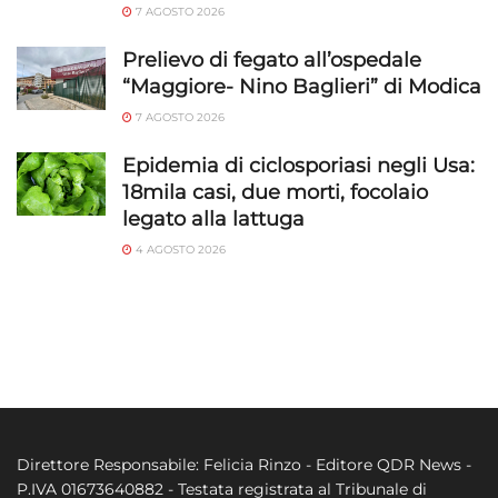
7 AGOSTO 2026
Prelievo di fegato all’ospedale
“Maggiore- Nino Baglieri” di Modica
7 AGOSTO 2026
Epidemia di ciclosporiasi negli Usa:
18mila casi, due morti, focolaio
legato alla lattuga
4 AGOSTO 2026
Direttore Responsabile: Felicia Rinzo - Editore QDR News -
P.IVA 01673640882 - Testata registrata al Tribunale di