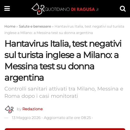
Home
»
Salute e benessere
»
Hantavirus Italia, test negativi sul turista
inglese a Milano: a Messina test su donna argentina
Hantavirus Italia, test negativi
sul turista inglese a Milano: a
Messina test su donna
argentina
Controlli sanitari attivati tra Milano, Messina e
Roma dopo i casi monitorati
by
Redazione
13 Maggio 2026
-
Aggiornato alle ore 08:25
-