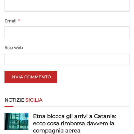
Garantire la sicurezza, prevenire e
rilevare frodi, correggere errori, Erogare
e presentare pubblicità e contenuto,
Sempre attivo
*
Email
Salvare e comunicare le scelte sulla
privacy.
Sito web
NOTIZIE
SICILIA
Etna blocca gli arrivi a Catania:
ecco cosa rimborsa davvero la
compagnia aerea