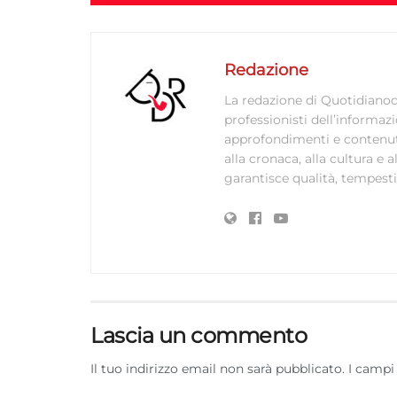
Redazione
La redazione di Quotidianodi
professionisti dell’informaz
approfondimenti e contenuti ac
alla cronaca, alla cultura e
garantisce qualità, tempestiv
Lascia un commento
Il tuo indirizzo email non sarà pubblicato.
I campi