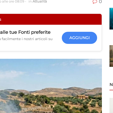
0
 alle ore 08:09
-
in
Attualità
s
alle tue
Fonti preferite
AGGIUNGI
facilmente i nostri articoli su
N