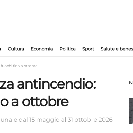
a
Cultura
Economia
Politica
Sport
Salute e benes
 fuochi fino a ottobre
za antincendio:
N
no a ottobre
omunale dal 15 maggio al 31 ottobre 2026