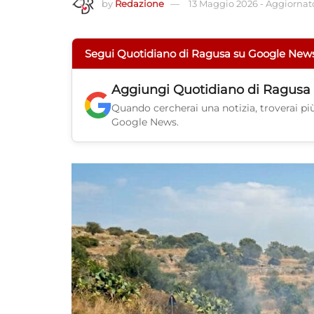
by
Redazione
13 Maggio 2026
-
Aggiornato
Segui Quotidiano di Ragusa su Google New
Aggiungi
Quotidiano di Ragusa
Quando cercherai una notizia, troverai più 
Google News.