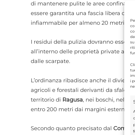
di mantenere pulite le aree confinanti 
essere garantita una fascia libera da s
Pe
infiammabile per almeno 20 metri dall
co
co
da
I residui della pulizia dovranno esse
su
ri
all’interno delle proprietà private a u
fu
dalle scarpate.
Cl
tu
im
L’ordinanza ribadisce anche il diviet
i 
ne
agricoli e forestali derivanti da sfalci e
territorio di
Ragusa
, nei boschi, nelle 
entro 200 metri dai margini esterni.
A
d
p
Secondo quanto precisato dal
Comune
f