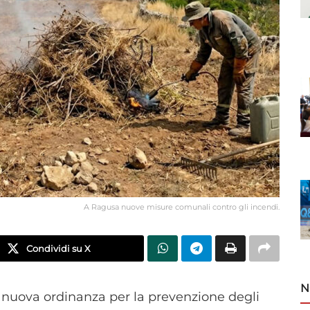
A Ragusa nuove misure comunali contro gli incendi.
Condividi su X
N
uova ordinanza per la prevenzione degli