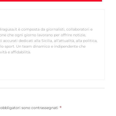
correggere errori, Erogare e presentare
Sempre attiv
pubblicità e contenuto, Salvare e comunicare le
scelte sulla privacy.
ragusa.it è composta da giornalisti, collaboratori e
ione che ogni giorno lavorano per offrire notizie,
curati dedicati alla Sicilia, all’attualità, alla politica,
 allo sport. Un team dinamico e indipendente che
ità e affidabilità.
*
 obbligatori sono contrassegnati