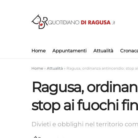
Home
Appuntamenti
Attualità
Cronac
Home
»
Attualità
»
Ragusa, ordinanza antincendio: stop ai
Ragusa, ordinan
stop ai fuochi fi
Divieti e obblighi nel territorio c