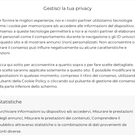
con strade e scarpate. In particolare dovrà
Gestisci la tua privacy
terpaglie, rami secchi e materiale
r fornire le migliori esperienze, noi e i nostri partner utilizziamo tecnologie
e banchine stradali.
me i cookie per memorizzare e/o accedere alle informazioni del dispositivo. 
nsenso a queste tecnologie permetterà a noi e ai nostri partner di elaborar
ti personali come il comportamento durante la navigazione o gli ID univoci
re rimossi immediatamente e conservati
 questo sito e di mostrare annunci (non) personalizzati. Non acconsentire o
tirare il consenso può influire negativamente su alcune caratteristiche e
na distanza minima di 100 metri dalle strade e
nzioni.
icca qui sotto per acconsentire a quanto sopra o per fare scelte dettagliate.
e scelte saranno applicate solamente a questo sito. È possibile modificare l
postazioni in qualsiasi momento, compreso il ritiro del consenso, utilizzan
o permanente di combustione di residui
pulsanti della Cookie Policy o cliccando sul pulsante di gestione del consens
lla parte inferiore dello schermo.
 potature all’interno dei centri abitati del
aree protette e nelle relative fasce di rispetto
Statistiche
rchiviare informazioni su dispositivo e/o accedervi, Misurare le prestazioni
egli annunci, Misurare le prestazioni dei contenuti, Comprendere il
ubblico attraverso statistiche o la combinazione di dati provenienti da
 di Ragusa
, il mancato rispetto delle
onti diverse.