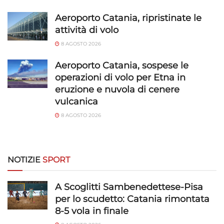
Abbinare e combinare dati provenienti da altre
fonti di dati, Collegare diversi dispositivi,
Aeroporto Catania, ripristinate le
Identificare i dispositivi in base alle informazioni
attività di volo
trasmesse automaticamente.
8 AGOSTO 2026
Utilizzare dati di geolocalizzazione precisi,
Aeroporto Catania, sospese le
Riconoscere i dispositivi in base a informazioni
operazioni di volo per Etna in
richieste attivamente.
eruzione e nuvola di cenere
vulcanica
Garantire la sicurezza, prevenire e
8 AGOSTO 2026
rilevare frodi, correggere errori, Erogare
e presentare pubblicità e contenuto,
Sempre attivo
Salvare e comunicare le scelte sulla
privacy.
NOTIZIE
SPORT
A Scoglitti Sambenedettese-Pisa
per lo scudetto: Catania rimontata
8-5 vola in finale