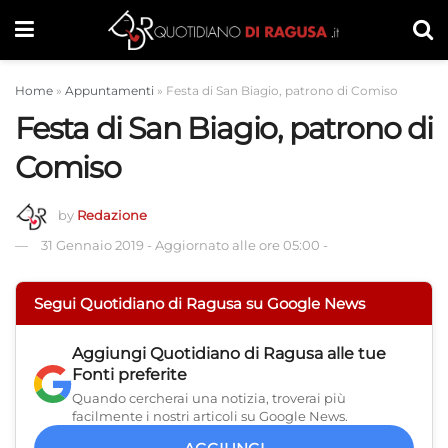
Home
»
Appuntamenti
»
Festa di San Biagio, patrono di Comiso
Festa di San Biagio, patrono di
Comiso
by
Redazione
31 Gennaio 2019
-
Aggiornato alle ore 05:00
-
Segui Quotidiano di Ragusa su Google News
Aggiungi
Quotidiano di Ragusa
alle tue
Fonti preferite
Quando cercherai una notizia, troverai più
facilmente i nostri articoli su Google News.