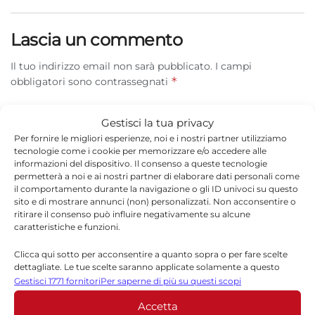
Lascia un commento
Il tuo indirizzo email non sarà pubblicato.
I campi
*
obbligatori sono contrassegnati
*
Commento
Gestisci la tua privacy
Per fornire le migliori esperienze, noi e i nostri partner utilizziamo
tecnologie come i cookie per memorizzare e/o accedere alle
informazioni del dispositivo. Il consenso a queste tecnologie
permetterà a noi e ai nostri partner di elaborare dati personali come
il comportamento durante la navigazione o gli ID univoci su questo
sito e di mostrare annunci (non) personalizzati. Non acconsentire o
ritirare il consenso può influire negativamente su alcune
caratteristiche e funzioni.
Clicca qui sotto per acconsentire a quanto sopra o per fare scelte
dettagliate. Le tue scelte saranno applicate solamente a questo
sito. È possibile modificare le impostazioni in qualsiasi momento,
Gestisci 1771 fornitori
Per saperne di più su questi scopi
*
Nome
compreso il ritiro del consenso, utilizzando i pulsanti della Cookie
Accetta
Policy o cliccando sul pulsante di gestione del consenso nella parte