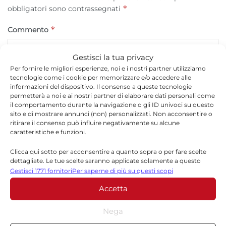
*
obbligatori sono contrassegnati
*
Commento
Gestisci la tua privacy
Per fornire le migliori esperienze, noi e i nostri partner utilizziamo
tecnologie come i cookie per memorizzare e/o accedere alle
informazioni del dispositivo. Il consenso a queste tecnologie
permetterà a noi e ai nostri partner di elaborare dati personali come
il comportamento durante la navigazione o gli ID univoci su questo
sito e di mostrare annunci (non) personalizzati. Non acconsentire o
ritirare il consenso può influire negativamente su alcune
caratteristiche e funzioni.
Clicca qui sotto per acconsentire a quanto sopra o per fare scelte
*
Nome
dettagliate. Le tue scelte saranno applicate solamente a questo
sito. È possibile modificare le impostazioni in qualsiasi momento,
Gestisci 1771 fornitori
Per saperne di più su questi scopi
compreso il ritiro del consenso, utilizzando i pulsanti della Cookie
Accetta
Policy o cliccando sul pulsante di gestione del consenso nella parte
inferiore dello schermo.
*
Email
Nega
Statistiche