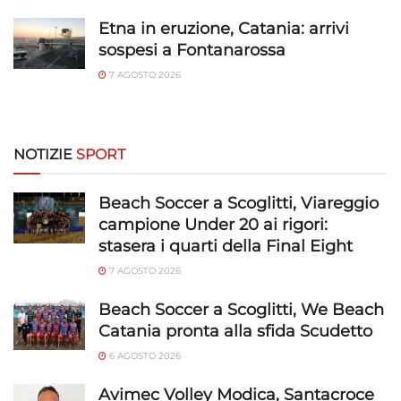
trasmesse automaticamente.
Etna in eruzione, Catania: arrivi
sospesi a Fontanarossa
Utilizzare dati di geolocalizzazione precisi,
Riconoscere i dispositivi in base a informazioni
7 AGOSTO 2026
richieste attivamente.
Garantire la sicurezza, prevenire e
NOTIZIE
SPORT
rilevare frodi, correggere errori, Erogare
e presentare pubblicità e contenuto,
Sempre attivo
Salvare e comunicare le scelte sulla
Beach Soccer a Scoglitti, Viareggio
privacy.
campione Under 20 ai rigori:
stasera i quarti della Final Eight
7 AGOSTO 2026
Beach Soccer a Scoglitti, We Beach
Catania pronta alla sfida Scudetto
6 AGOSTO 2026
Avimec Volley Modica, Santacroce