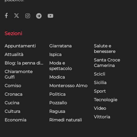
Sezioni
Appuntamenti
Giarratana
Salute e
benessere
Attualità
Ispica
Santa Croce
Blog: la penna di…
Moda e
Camerina
spettacolo
Chiaramonte
Scicli
Gulfi
Modica
Sicilia
Comiso
Monterosso Almo
Sport
Cronaca
Politica
Tecnologie
Cucina
Pozzallo
Video
Cultura
Ragusa
Vittoria
Economia
Rimedi naturali