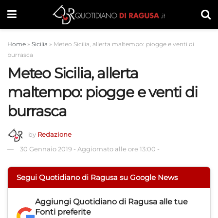
Home
»
Sicilia
»
Meteo Sicilia, allerta maltempo: piogge e venti di
burrasca
Meteo Sicilia, allerta
maltempo: piogge e venti di
burrasca
by
Redazione
30 Gennaio 2019
-
Aggiornato alle ore 13:00
-
Segui Quotidiano di Ragusa su Google News
Aggiungi
Quotidiano di Ragusa
alle tue
Fonti preferite