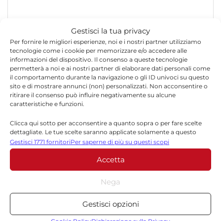
Gestisci la tua privacy
Per fornire le migliori esperienze, noi e i nostri partner utilizziamo
tecnologie come i cookie per memorizzare e/o accedere alle
informazioni del dispositivo. Il consenso a queste tecnologie
permetterà a noi e ai nostri partner di elaborare dati personali come
il comportamento durante la navigazione o gli ID univoci su questo
sito e di mostrare annunci (non) personalizzati. Non acconsentire o
*
Nome
ritirare il consenso può influire negativamente su alcune
caratteristiche e funzioni.
Clicca qui sotto per acconsentire a quanto sopra o per fare scelte
*
dettagliate. Le tue scelte saranno applicate solamente a questo
Email
sito. È possibile modificare le impostazioni in qualsiasi momento,
Gestisci 1771 fornitori
Per saperne di più su questi scopi
compreso il ritiro del consenso, utilizzando i pulsanti della Cookie
Accetta
Policy o cliccando sul pulsante di gestione del consenso nella parte
inferiore dello schermo.
Sito web
Nega
Statistiche
Gestisci opzioni
Archiviare informazioni su dispositivo e/o accedervi, Misurare le
prestazioni degli annunci, Misurare le prestazioni dei contenuti,