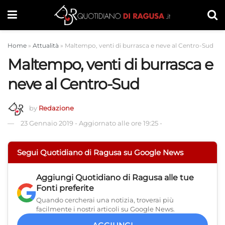
Home
»
Attualità
»
Maltempo, venti di burrasca e neve al Centro-Sud
Maltempo, venti di burrasca e
neve al Centro-Sud
by
Redazione
23 Gennaio 2019
-
Aggiornato alle ore 19:25
-
Segui Quotidiano di Ragusa su Google News
Aggiungi
Quotidiano di Ragusa
alle tue
Fonti preferite
Quando cercherai una notizia, troverai più
facilmente i nostri articoli su Google News.