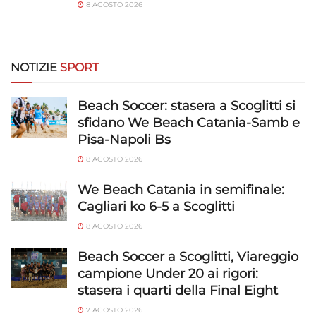
8 AGOSTO 2026
Utilizzare dati di geolocalizzazione precisi,
Riconoscere i dispositivi in base a informazioni
richieste attivamente.
NOTIZIE
SPORT
Garantire la sicurezza, prevenire e
rilevare frodi, correggere errori, Erogare
Beach Soccer: stasera a Scoglitti si
e presentare pubblicità e contenuto,
Sempre attivo
sfidano We Beach Catania-Samb e
Salvare e comunicare le scelte sulla
privacy.
Pisa-Napoli Bs
8 AGOSTO 2026
We Beach Catania in semifinale:
Cagliari ko 6-5 a Scoglitti
8 AGOSTO 2026
Beach Soccer a Scoglitti, Viareggio
campione Under 20 ai rigori:
stasera i quarti della Final Eight
7 AGOSTO 2026