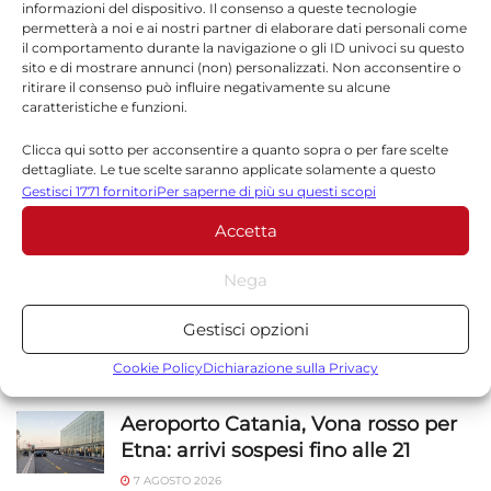
informazioni del dispositivo. Il consenso a queste tecnologie
permetterà a noi e ai nostri partner di elaborare dati personali come
il comportamento durante la navigazione o gli ID univoci su questo
sito e di mostrare annunci (non) personalizzati. Non acconsentire o
*
Email
ritirare il consenso può influire negativamente su alcune
caratteristiche e funzioni.
Clicca qui sotto per acconsentire a quanto sopra o per fare scelte
dettagliate. Le tue scelte saranno applicate solamente a questo
Sito web
sito. È possibile modificare le impostazioni in qualsiasi momento,
Gestisci 1771 fornitori
Per saperne di più su questi scopi
compreso il ritiro del consenso, utilizzando i pulsanti della Cookie
Accetta
Policy o cliccando sul pulsante di gestione del consenso nella parte
inferiore dello schermo.
Nega
Statistiche
Gestisci opzioni
Archiviare informazioni su dispositivo e/o accedervi, Misurare le
NOTIZIE
SICILIA
prestazioni degli annunci, Misurare le prestazioni dei contenuti,
Cookie Policy
Dichiarazione sulla Privacy
Comprendere il pubblico attraverso statistiche o la
combinazione di dati provenienti da fonti diverse.
Aeroporto Catania, Vona rosso per
Etna: arrivi sospesi fino alle 21
Marketing
7 AGOSTO 2026