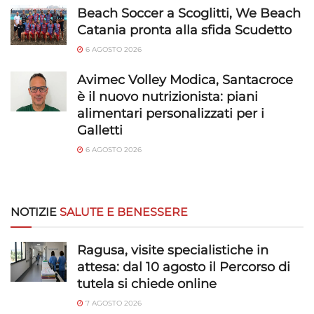
rilevare frodi, correggere errori, Erogare
Beach Soccer a Scoglitti, We Beach
e presentare pubblicità e contenuto,
Sempre attivo
Catania pronta alla sfida Scudetto
Salvare e comunicare le scelte sulla
6 AGOSTO 2026
privacy.
Avimec Volley Modica, Santacroce
è il nuovo nutrizionista: piani
alimentari personalizzati per i
Galletti
6 AGOSTO 2026
NOTIZIE
SALUTE E BENESSERE
Ragusa, visite specialistiche in
attesa: dal 10 agosto il Percorso di
tutela si chiede online
7 AGOSTO 2026