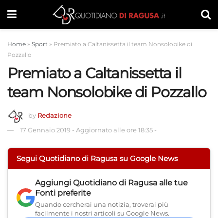
Home
»
Sport
»
Premiato a Caltanissetta il team Nonsolobike di
Pozzallo
Premiato a Caltanissetta il
team Nonsolobike di Pozzallo
by
Redazione
17 Gennaio 2019
-
Aggiornato alle ore 18:35
-
Segui Quotidiano di Ragusa su Google News
Aggiungi
Quotidiano di Ragusa
alle tue
Fonti preferite
Quando cercherai una notizia, troverai più
facilmente i nostri articoli su Google News.