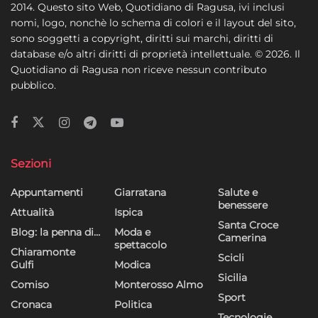
2014. Questo sito Web, Quotidiano di Ragusa, ivi inclusi
nomi, logo, nonchè lo schema di colori e il layout del sito,
sono soggetti a copyright, diritti sui marchi, diritti di
database e/o altri diritti di proprietà intellettuale. © 2026. Il
Quotidiano di Ragusa non riceve nessun contributo
pubblico.
Sezioni
Appuntamenti
Giarratana
Salute e
benessere
Attualità
Ispica
Santa Croce
Blog: la penna di…
Moda e
Camerina
spettacolo
Chiaramonte
Scicli
Gulfi
Modica
Sicilia
Comiso
Monterosso Almo
Sport
Cronaca
Politica
Tecnologie