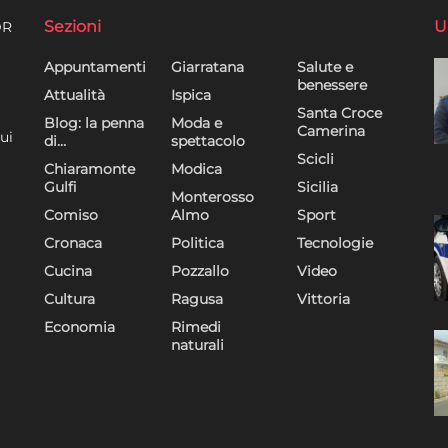
Sezioni
U
DR
Appuntamenti
Giarratana
Salute e
benessere
Attualità
Ispica
Santa Croce
Blog: la penna
Moda e
Camerina
ui
di…
spettacolo
Scicli
Chiaramonte
Modica
Gulfi
Sicilia
Monterosso
Comiso
Almo
Sport
Cronaca
Politica
Tecnologie
Cucina
Pozzallo
Video
Cultura
Ragusa
Vittoria
Economia
Rimedi
naturali