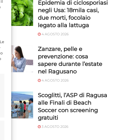
Il
Epidemia di ciclosporiasi
e
negli Usa: 18mila casi,
due morti, focolaio
legato alla lattuga
4 AGOSTO 2026
 Le
e
Zanzare, pelle e
do
prevenzione: cosa
o
sapere durante l’estate
nel Ragusano
4 AGOSTO 2026
Scoglitti, l’ASP di Ragusa
alle Finali di Beach
Soccer con screening
gratuiti
3 AGOSTO 2026