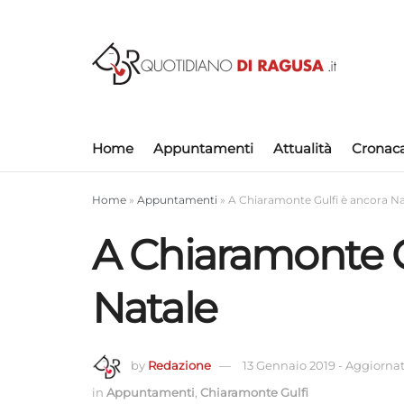
Home
Appuntamenti
Attualità
Cronac
Home
»
Appuntamenti
»
A Chiaramonte Gulfi è ancora Na
A Chiaramonte G
Natale
by
Redazione
13 Gennaio 2019
-
Aggiornato
in
Appuntamenti
,
Chiaramonte Gulfi