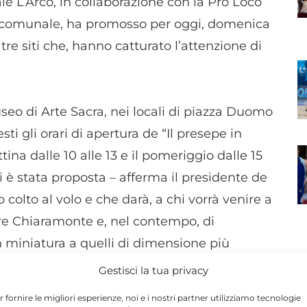
ale L’Arco, in collaborazione con la Pro Loco
 comunale, ha promosso per oggi, domenica
 tre siti che, hanno catturato l’attenzione di
eo di Arte Sacra, nei locali di piazza Duomo
ti gli orari di apertura de “Il presepe in
tina dalle 10 alle 13 e il pomeriggio dalle 15
 ci è stata proposta – afferma il presidente de
olto al volo e che darà, a chi vorrà venire a
tare Chiaramonte e, nel contempo, di
n miniatura a quelli di dimensione più
ioni che si sono messe in luce in occasione
N
Gestisci la tua privacy
alla Leonardo Sciascia quando sono stati
r fornire le migliori esperienze, noi e i nostri partner utilizziamo tecnologie