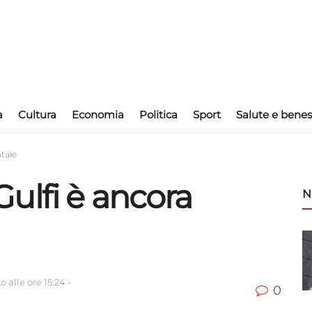
a
Cultura
Economia
Politica
Sport
Salute e benes
tale
ulfi è ancora
N
 alle ore 15:24
-
0