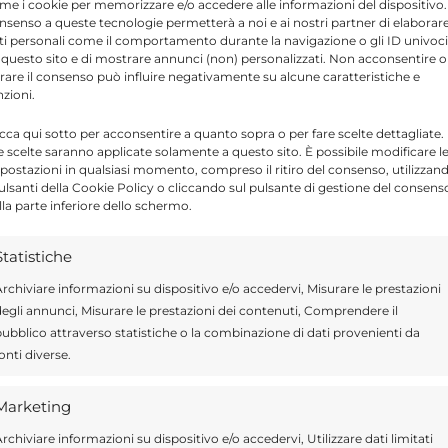
me i cookie per memorizzare e/o accedere alle informazioni del dispositivo. 
nsenso a queste tecnologie permetterà a noi e ai nostri partner di elaborar
ti personali come il comportamento durante la navigazione o gli ID univoci
 questo sito e di mostrare annunci (non) personalizzati. Non acconsentire o
tirare il consenso può influire negativamente su alcune caratteristiche e
nzioni.
icca qui sotto per acconsentire a quanto sopra o per fare scelte dettagliate.
e scelte saranno applicate solamente a questo sito. È possibile modificare l
Send
Share
postazioni in qualsiasi momento, compreso il ritiro del consenso, utilizzan
pulsanti della Cookie Policy o cliccando sul pulsante di gestione del consens
lla parte inferiore dello schermo.
 APPUNTAMENTI
Statistiche
HIARAMONTE GULFI
rchiviare informazioni su dispositivo e/o accedervi, Misurare le prestazioni
egli annunci, Misurare le prestazioni dei contenuti, Comprendere il
ubblico attraverso statistiche o la combinazione di dati provenienti da
onti diverse.
ragusa.it è composta da giornalisti, collaboratori e
Marketing
ione che ogni giorno lavorano per offrire notizie,
rchiviare informazioni su dispositivo e/o accedervi, Utilizzare dati limitati
curati dedicati alla Sicilia, all’attualità, alla politica,