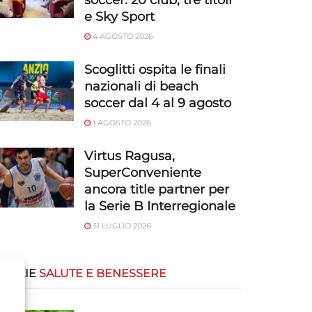
soccer: 20 club, tre titoli
e Sky Sport
4 AGOSTO 2026
Scoglitti ospita le finali
nazionali di beach
soccer dal 4 al 9 agosto
1 AGOSTO 2026
Virtus Ragusa,
SuperConveniente
ancora title partner per
la Serie B Interregionale
31 LUGLIO 2026
OTIZIE
SALUTE E BENESSERE