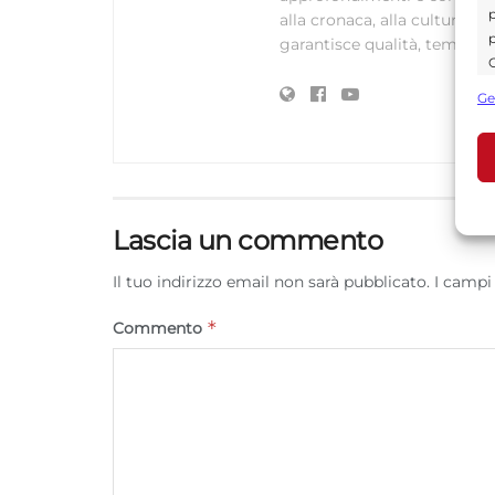
p
alla cronaca, alla cultura e
p
garantisce qualità, tempestiv
C
s
Ge
U
A
C
Lascia un commento
Il tuo indirizzo email non sarà pubblicato.
I campi
*
Commento