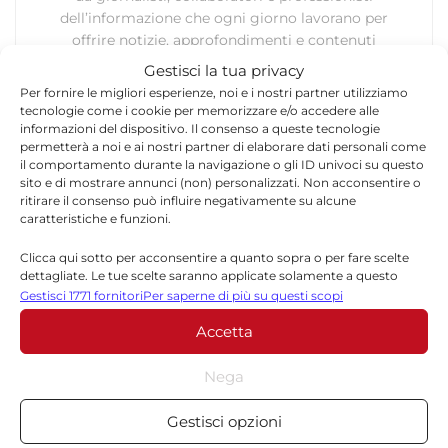
dell’informazione che ogni giorno lavorano per
offrire notizie, approfondimenti e contenuti
accurati dedicati alla Sicilia, all’attualità, alla
Gestisci la tua privacy
politica, alla cronaca, alla cultura e allo sport. Un
Per fornire le migliori esperienze, noi e i nostri partner utilizziamo
team dinamico e indipendente che garantisce
tecnologie come i cookie per memorizzare e/o accedere alle
qualità, tempestività e affidabilità.
informazioni del dispositivo. Il consenso a queste tecnologie
permetterà a noi e ai nostri partner di elaborare dati personali come
il comportamento durante la navigazione o gli ID univoci su questo
sito e di mostrare annunci (non) personalizzati. Non acconsentire o
ritirare il consenso può influire negativamente su alcune
caratteristiche e funzioni.
Clicca qui sotto per acconsentire a quanto sopra o per fare scelte
dettagliate. Le tue scelte saranno applicate solamente a questo
Lascia un commento
sito. È possibile modificare le impostazioni in qualsiasi momento,
Gestisci 1771 fornitori
Per saperne di più su questi scopi
compreso il ritiro del consenso, utilizzando i pulsanti della Cookie
Accetta
Policy o cliccando sul pulsante di gestione del consenso nella parte
Il tuo indirizzo email non sarà pubblicato.
I campi
inferiore dello schermo.
*
obbligatori sono contrassegnati
Nega
*
Commento
Statistiche
Gestisci opzioni
Archiviare informazioni su dispositivo e/o accedervi, Misurare le