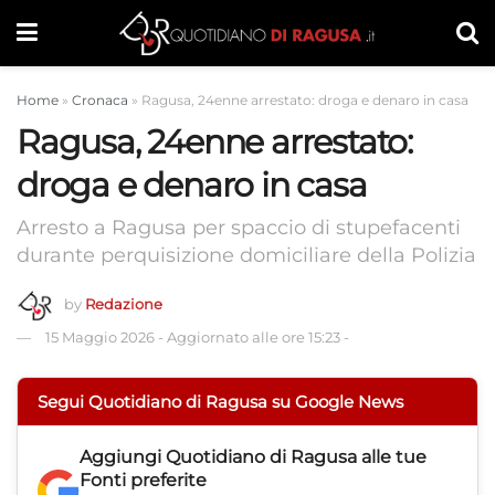
Home
»
Cronaca
»
Ragusa, 24enne arrestato: droga e denaro in casa
Ragusa, 24enne arrestato:
droga e denaro in casa
Arresto a Ragusa per spaccio di stupefacenti
durante perquisizione domiciliare della Polizia
by
Redazione
15 Maggio 2026
-
Aggiornato alle ore 15:23
-
Segui Quotidiano di Ragusa su Google News
Aggiungi
Quotidiano di Ragusa
alle tue
Fonti preferite