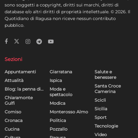
sono soggetti a copyright, diritti sui marchi, diritti di
database e/o altri diritti di proprietà intellettuale. © 2026. Il
Quotidiano di Ragusa non riceve nessun contributo
pubblico.
Sezioni
Appuntamenti
Giarratana
Salute e
benessere
Attualità
Ispica
Santa Croce
Blog: la penna di…
Moda e
Camerina
spettacolo
Chiaramonte
Scicli
Gulfi
Modica
Sicilia
Comiso
Monterosso Almo
Sport
Cronaca
Politica
Tecnologie
Cucina
Pozzallo
Video
Cultura
Ragusa