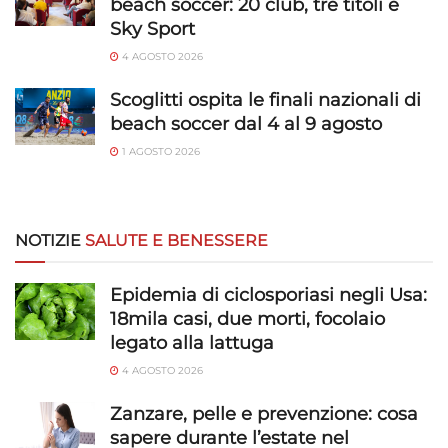
beach soccer: 20 club, tre titoli e
e presentare pubblicità e contenuto,
Sempre attivo
Sky Sport
Salvare e comunicare le scelte sulla
4 AGOSTO 2026
privacy.
Scoglitti ospita le finali nazionali di
beach soccer dal 4 al 9 agosto
1 AGOSTO 2026
NOTIZIE
SALUTE E BENESSERE
Epidemia di ciclosporiasi negli Usa:
18mila casi, due morti, focolaio
legato alla lattuga
4 AGOSTO 2026
Zanzare, pelle e prevenzione: cosa
sapere durante l’estate nel