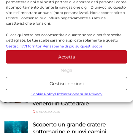
permetterà a noi e ai nostri partner di elaborare dati personali come
il comportamento durante la navigazione o gli ID univoci su questo
sito e di mostrare annunci (non) personalizzati. Non acconsentire o
ritirare il consenso può influire negativamente su alcune
Sito web
caratteristiche e funzioni.
Clicca qui sotto per acconsentire a quanto sopra o per fare scelte
dettagliate. Le tue scelte saranno applicate solamente a questo
sito. È possibile modificare le impostazioni in qualsiasi momento,
Gestisci 1771 fornitori
Per saperne di più su questi scopi
compreso il ritiro del consenso, utilizzando i pulsanti della Cookie
Accetta
Policy o cliccando sul pulsante di gestione del consenso nella parte
inferiore dello schermo.
Nega
NOTIZIE
SICILIA
Statistiche
Gestisci opzioni
Archiviare informazioni su dispositivo e/o accedervi, Misurare le
Alessandra Frazzica morta a 21 anni
prestazioni degli annunci, Misurare le prestazioni dei contenuti,
Cookie Policy
Dichiarazione sulla Privacy
nel crollo di Pistinuna: funerali
Comprendere il pubblico attraverso statistiche o la
venerdì in Cattedrale
combinazione di dati provenienti da fonti diverse.
6 AGOSTO 2026
Marketing
Scoperto un grande cratere
sottomarino e nuovi camini
Archiviare informazioni su dispositivo e/o accedervi, Utilizzare