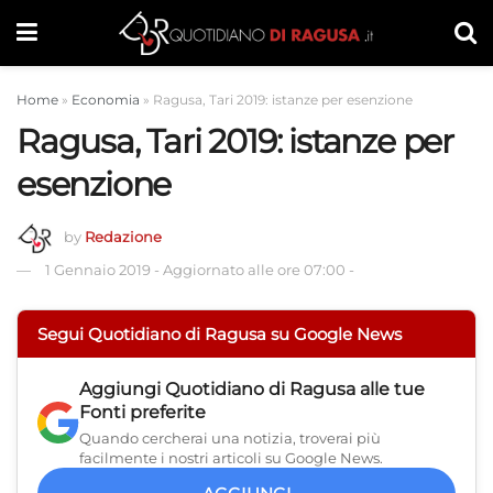
Home
»
Economia
»
Ragusa, Tari 2019: istanze per esenzione
Ragusa, Tari 2019: istanze per
esenzione
by
Redazione
1 Gennaio 2019
-
Aggiornato alle ore 07:00
-
Segui Quotidiano di Ragusa su Google News
Aggiungi
Quotidiano di Ragusa
alle tue
Fonti preferite
Quando cercherai una notizia, troverai più
facilmente i nostri articoli su Google News.