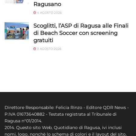
Ragusano
4 AGOSTO 2026
Scoglitti, l’ASP di Ragusa alle Finali
di Beach Soccer con screening
gratuiti
3 AGOSTO 2026
Direttore Responsabile: Felicia Rinzo - Editore QDR News -
P.IVA 01673640882 - Testata registrata al Tribunale di
Ragusa n°01/2014.
2014. Questo sito Web, Quotidiano di Ragusa, ivi inclusi
nomi, logo, nonchè lo schema di colori e il layout del sito,