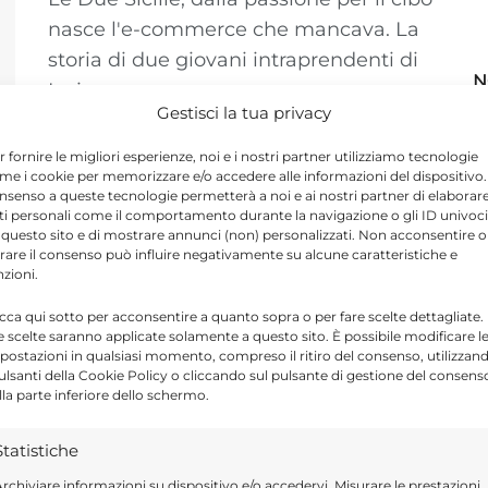
nasce l'e-commerce che mancava. La
storia di due giovani intraprendenti di
N
Ispica,...
Gestisci la tua privacy
r fornire le migliori esperienze, noi e i nostri partner utilizziamo tecnologie
me i cookie per memorizzare e/o accedere alle informazioni del dispositivo. 
nsenso a queste tecnologie permetterà a noi e ai nostri partner di elaborar
Assemblea a Vittoria della Cna
ti personali come il comportamento durante la navigazione o gli ID univoci
per il settore turismo
 questo sito e di mostrare annunci (non) personalizzati. Non acconsentire o
tirare il consenso può influire negativamente su alcune caratteristiche e
13 APRILE 2019
nzioni.
Si è tenuta a Vittoria un'assemblea
icca qui sotto per acconsentire a quanto sopra o per fare scelte dettagliate.
e scelte saranno applicate solamente a questo sito. È possibile modificare l
degli operatori del settore turismo
postazioni in qualsiasi momento, compreso il ritiro del consenso, utilizzan
organizzata dalla Cna. Chiesta
pulsanti della Cookie Policy o cliccando sul pulsante di gestione del consens
lla parte inferiore dello schermo.
maggiore attenzione al Comune
Statistiche
rchiviare informazioni su dispositivo e/o accedervi, Misurare le prestazioni