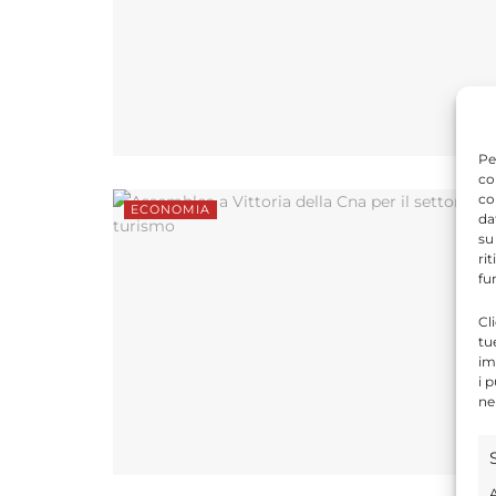
Pe
co
co
ECONOMIA
da
su
ri
fu
Cl
tu
im
i 
ne
A