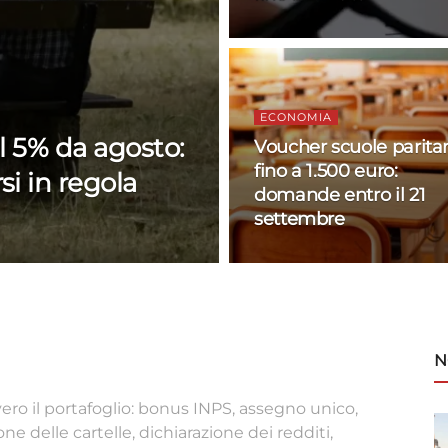
ECONOMIA
l 5% da agosto:
Voucher scuole paritar
fino a 1.500 euro:
si in regola
domande entro il 21
settembre
N
ro il portafoglio: bonus INPS, assegno unico,
ne delle cartelle, dichiarazione dei redditi,