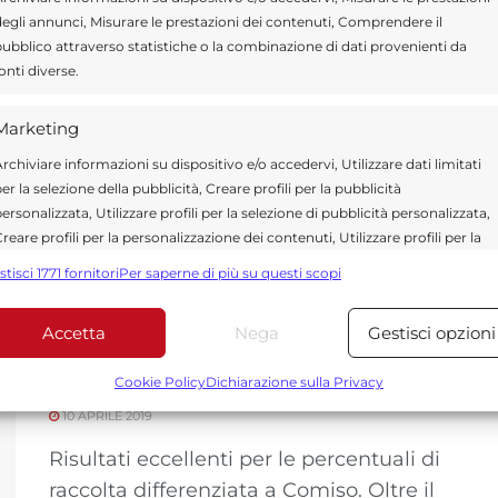
Il cioccolato di Modica vince al
egli annunci, Misurare le prestazioni dei contenuti, Comprendere il
ubblico attraverso statistiche o la combinazione di dati provenienti da
Vinitaly di Verona
onti diverse.
11 APRILE 2019
Marketing
Successo per il il cioccolato di Modica
rchiviare informazioni su dispositivo e/o accedervi, Utilizzare dati limitati
nel padiglione istituzionale del Mipaaft
er la selezione della pubblicità, Creare profili per la pubblicità
al Vinitaly di Verona. La partecipazione,
ersonalizzata, Utilizzare profili per la selezione di pubblicità personalizzata,
facilitata dal...
reare profili per la personalizzazione dei contenuti, Utilizzare profili per la
elezione di contenuti personalizzati, Sviluppare e migliorare i servizi,
stisci 1771 fornitori
Per saperne di più su questi scopi
tilizzare dati limitati per la selezione dei contenuti.
Accetta
Nega
Gestisci opzioni
Differenziata a Comiso: ottimi
Funzionalità
Sempre attiv
risultati a marzo
bbinare e combinare dati provenienti da altre fonti di dati,
Cookie Policy
Dichiarazione sulla Privacy
ollegare diversi dispositivi, Identificare i dispositivi in base
10 APRILE 2019
alle informazioni trasmesse automaticamente.
Risultati eccellenti per le percentuali di
Utilizzare dati di geolocalizzazione precisi, Riconoscere i
raccolta differenziata a Comiso. Oltre il