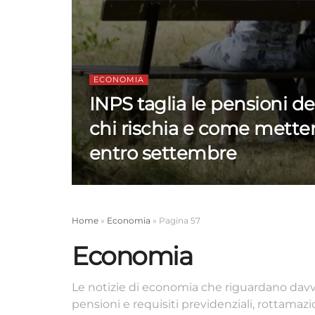
ECONOMIA
INPS taglia le pensioni de
chi rischia e come metter
entro settembre
Home
»
Economia
»
Pagina 57
Economia
Le notizie di economia che riguardano davve
pensioni e requisiti previdenziali, rottamazio