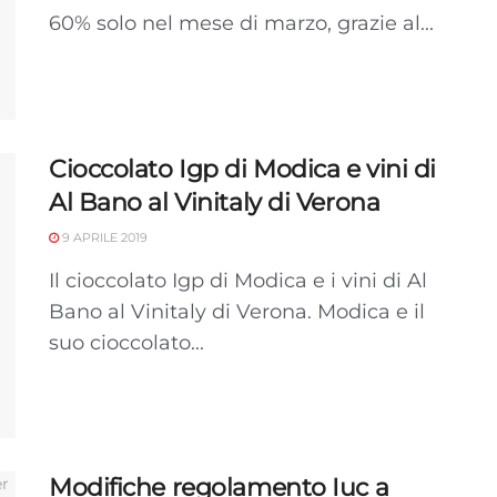
dispositivi in base a informazioni richieste attivamente.
60% solo nel mese di marzo, grazie al...
Garantire la sicurezza, prevenire e rilevare frodi,
correggere errori, Erogare e presentare
Sempre attiv
pubblicità e contenuto, Salvare e comunicare le
scelte sulla privacy.
Cioccolato Igp di Modica e vini di
Al Bano al Vinitaly di Verona
9 APRILE 2019
Il cioccolato Igp di Modica e i vini di Al
Bano al Vinitaly di Verona. Modica e il
suo cioccolato...
Modifiche regolamento Iuc a