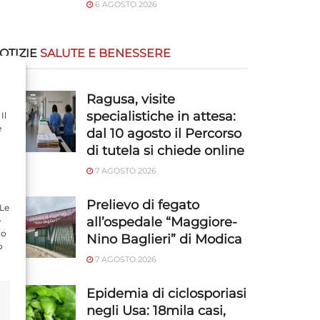
6 AGOSTO 2026
OTIZIE
SALUTE E BENESSERE
Ragusa, visite
specialistiche in attesa:
Il
e
dal 10 agosto il Percorso
di tutela si chiede online
7 AGOSTO 2026
Prelievo di fegato
 Le
all’ospedale “Maggiore-
e
do
Nino Baglieri” di Modica
o
7 AGOSTO 2026
Epidemia di ciclosporiasi
negli Usa: 18mila casi,