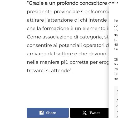
“Grazie a un profondo conoscitore del
presidente provinciale Confcommerci
attirare l’attenzione di chi intende s
Pe
co
che la formazione è un elemento impre
co
da
Come associazione di categoria, stiam
su
ri
consentire ai potenziali operatori di me
fu
arrivano dal settore e che devono consen
Cl
nella maniera più corretta per erogare 
tu
im
trovarci si attende”.
i 
ne
A
d
p
Share
Tweet
f