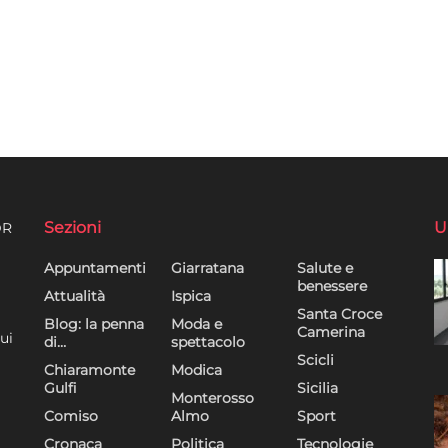
Sezioni
U
DR
Appuntamenti
Giarratana
Salute e
benessere
Attualità
Ispica
Santa Croce
Blog: la penna
Moda e
Camerina
ui
di…
spettacolo
Scicli
Chiaramonte
Modica
Gulfi
Sicilia
Monterosso
Comiso
Almo
Sport
Cronaca
Politica
Tecnologie