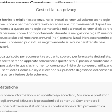
 settore come Cannizzo
– afferma il
Gestisci la tua privacy
o Ragusa, Gianluca Manenti – cercheremo di
commettersi in questo settore fermo restando
r fornire le migliori esperienze, noi e i nostri partner utilizziamo tecnologie
me i cookie per memorizzare e/o accedere alle informazioni del dispositivo. 
scindibile per cercare di avere successo.
nsenso a queste tecnologie permetterà a noi e ai nostri partner di elaborar
ti personali come il comportamento durante la navigazione o gli ID univoci
o cercando di creare le opportunità per
 questo sito e di mostrare annunci (non) personalizzati. Non acconsentire o
tirare il consenso può influire negativamente su alcune caratteristiche e
ttersi in linea con tutte le occasioni che
nzioni.
tirci di potere interagire con i visitatori
icca qui sotto per acconsentire a quanto sopra o per fare scelte dettagliate.
quei servizi di qualità che chi viene a
e scelte saranno applicate solamente a questo sito. È possibile modificare l
postazioni in qualsiasi momento, compreso il ritiro del consenso, utilizzan
pulsanti della Cookie Policy o cliccando sul pulsante di gestione del consens
lla parte inferiore dello schermo.
Statistiche
rchiviare informazioni su dispositivo e/o accedervi, Misurare le prestazioni
egli annunci, Misurare le prestazioni dei contenuti, Comprendere il
ubblico attraverso statistiche o la combinazione di dati provenienti da
Send
Share
onti diverse.