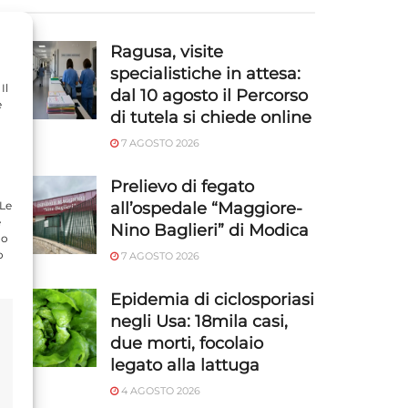
Ragusa, visite
specialistiche in attesa:
Il
dal 10 agosto il Percorso
e
di tutela si chiede online
7 AGOSTO 2026
Prelievo di fegato
 Le
all’ospedale “Maggiore-
e
Nino Baglieri” di Modica
do
o
7 AGOSTO 2026
Epidemia di ciclosporiasi
negli Usa: 18mila casi,
due morti, focolaio
legato alla lattuga
4 AGOSTO 2026