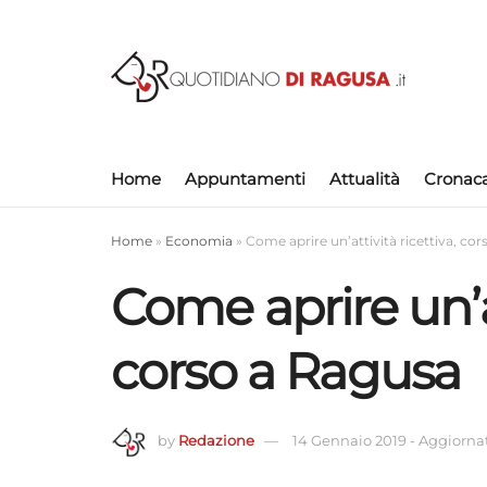
Home
Appuntamenti
Attualità
Cronac
Home
»
Economia
»
Come aprire un’attività ricettiva, co
Come aprire un’at
corso a Ragusa
by
Redazione
14 Gennaio 2019
-
Aggiornato