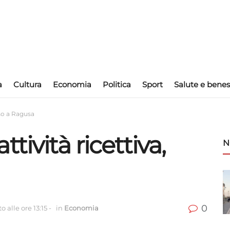
a
Cultura
Economia
Politica
Sport
Salute e benes
rso a Ragusa
tività ricettiva,
N
0
 alle ore 13:15
-
in
Economia