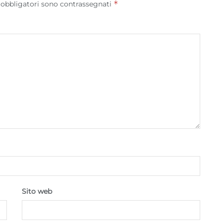
*
 obbligatori sono contrassegnati
correggere errori, Erogare e presentare
Sempre attiv
pubblicità e contenuto, Salvare e comunicare le
scelte sulla privacy.
Sito web