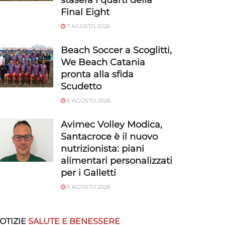
stasera i quarti della
Final Eight
7 AGOSTO 2026
Beach Soccer a Scoglitti,
We Beach Catania
pronta alla sfida
Scudetto
6 AGOSTO 2026
Avimec Volley Modica,
Santacroce è il nuovo
nutrizionista: piani
alimentari personalizzati
per i Galletti
6 AGOSTO 2026
OTIZIE
SALUTE E BENESSERE