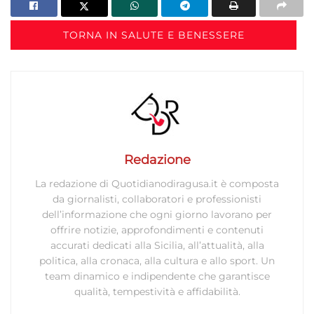
Utilizzare dati di geolocalizzazione precisi,
Riconoscere i dispositivi in base a informazioni
TORNA IN SALUTE E BENESSERE
richieste attivamente.
Garantire la sicurezza, prevenire e
rilevare frodi, correggere errori, Erogare
e presentare pubblicità e contenuto,
Sempre attivo
Salvare e comunicare le scelte sulla
privacy.
Redazione
La redazione di Quotidianodiragusa.it è composta
da giornalisti, collaboratori e professionisti
dell’informazione che ogni giorno lavorano per
offrire notizie, approfondimenti e contenuti
accurati dedicati alla Sicilia, all’attualità, alla
politica, alla cronaca, alla cultura e allo sport. Un
team dinamico e indipendente che garantisce
qualità, tempestività e affidabilità.