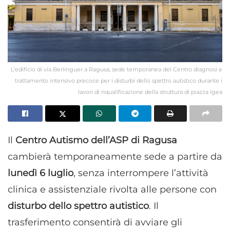
L'edificio di via Berlinguer a Ragusa, sede temporanea del Centro diagnosi e
trattamento intensivo precoce per i disturbi dello spettro autistico durante i
lavori di riqualificazione della struttura di piazza Igea
Il
Centro Autismo dell’ASP di Ragusa
cambierà temporaneamente sede a partire da
lunedì 6 luglio
, senza interrompere l’attività
clinica e assistenziale rivolta alle persone con
disturbo dello spettro autistico
. Il
trasferimento consentirà di avviare gli