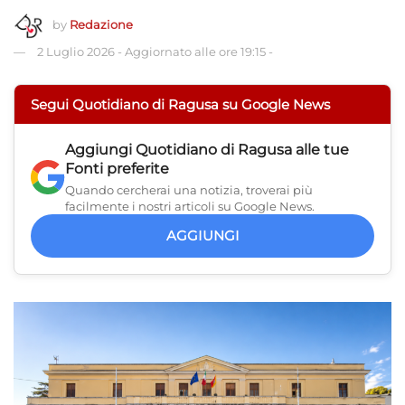
by
Redazione
2 Luglio 2026
-
Aggiornato alle ore 19:15
-
Segui Quotidiano di Ragusa su Google News
Aggiungi
Quotidiano di Ragusa
alle tue
Fonti preferite
Quando cercherai una notizia, troverai più
facilmente i nostri articoli su Google News.
AGGIUNGI