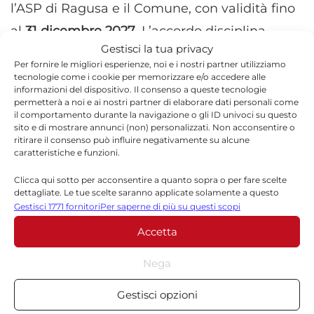
l’ASP di Ragusa e il Comune, con validità fino
al
31 dicembre 2027
. L’accordo disciplina
Gestisci la tua privacy
l’utilizzo gratuito degli spazi durante il periodo
Per fornire le migliori esperienze, noi e i nostri partner utilizziamo
necessario alla riqualificazione della sede
tecnologie come i cookie per memorizzare e/o accedere alle
informazioni del dispositivo. Il consenso a queste tecnologie
originaria.
permetterà a noi e ai nostri partner di elaborare dati personali come
il comportamento durante la navigazione o gli ID univoci su questo
sito e di mostrare annunci (non) personalizzati. Non acconsentire o
Nella giornata del trasferimento è prevista
ritirare il consenso può influire negativamente su alcune
caratteristiche e funzioni.
una visita istituzionale del direttore generale
dell’ASP,
Giuseppe Drago
, insieme al sindaco
Clicca qui sotto per acconsentire a quanto sopra o per fare scelte
dettagliate. Le tue scelte saranno applicate solamente a questo
di Ragusa,
Giuseppe Cassì
, per prendere
sito. È possibile modificare le impostazioni in qualsiasi momento,
Gestisci 1771 fornitori
Per saperne di più su questi scopi
compreso il ritiro del consenso, utilizzando i pulsanti della Cookie
visione della nuova organizzazione del
Accetta
Policy o cliccando sul pulsante di gestione del consenso nella parte
servizio.
inferiore dello schermo.
Nega
Statistiche
Cosa cambia per gli utenti
Gestisci opzioni
Archiviare informazioni su dispositivo e/o accedervi, Misurare le