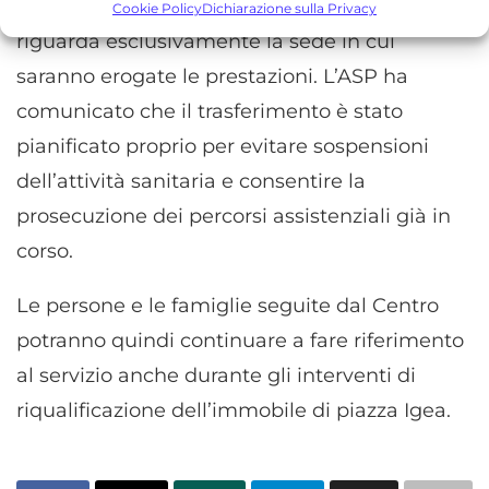
Per gli utenti del Centro la principale novità
prestazioni degli annunci, Misurare le prestazioni dei contenuti,
Cookie Policy
Dichiarazione sulla Privacy
Comprendere il pubblico attraverso statistiche o la
riguarda esclusivamente la sede in cui
combinazione di dati provenienti da fonti diverse.
saranno erogate le prestazioni. L’ASP ha
Marketing
comunicato che il trasferimento è stato
pianificato proprio per evitare sospensioni
Archiviare informazioni su dispositivo e/o accedervi, Utilizzare
dati limitati per la selezione della pubblicità, Creare profili per la
dell’attività sanitaria e consentire la
pubblicità personalizzata, Utilizzare profili per la selezione di
prosecuzione dei percorsi assistenziali già in
pubblicità personalizzata, Creare profili per la personalizzazione
dei contenuti, Utilizzare profili per la selezione di contenuti
corso.
personalizzati, Sviluppare e migliorare i servizi, Utilizzare dati
limitati per la selezione dei contenuti.
Le persone e le famiglie seguite dal Centro
potranno quindi continuare a fare riferimento
Funzionalità
Sempre attivo
al servizio anche durante gli interventi di
Abbinare e combinare dati provenienti da altre
fonti di dati, Collegare diversi dispositivi,
riqualificazione dell’immobile di piazza Igea.
Identificare i dispositivi in base alle informazioni
trasmesse automaticamente.