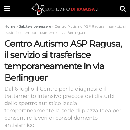
Home
»
Salute e benessere
»
Centro Autismo ASP Ragusa, il servizio si
trasferisce temporaneamente in via Berlinguer
Centro Autismo ASP Ragusa,
il servizio si trasferisce
temporaneamente in via
Berlinguer
Dal 6 luglio il Centro per la diagnosi e il
trattamento intensivo precoce dei disturbi
dello spettro autistico lascia
temporaneamente la sede di piazza Igea per
consentire lavori di consolidamento
antisismico