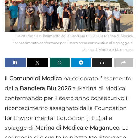
La cerimonia di issamento della Bandiera Blu 2026 a Marina di Modica,
riconoscimento confermato per il sesto anno consecutivo alle spiagge di
Marina di Modica e Maganuco.
Il
Comune di Modica
ha celebrato l’issamento
della
Bandiera Blu 2026
a Marina di Modica,
confermando per il sesto anno consecutivo il
riconoscimento assegnato dalla Foundation
for Environmental Education (FEE) alle
spiagge di
Marina di Modica e Maganuco
. La
cerimonia si è svolta in piazza Mediterraneo