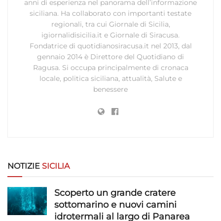
anni di esperienza nel panorama dell’informazione
Abbinare e combinare dati provenienti da altre
siciliana. Ha collaborato con importanti testate
fonti di dati, Collegare diversi dispositivi,
regionali, tra cui Giornale di Sicilia,
Identificare i dispositivi in base alle informazioni
igiornalidisicilia.it e Giornale di Siracusa.
trasmesse automaticamente.
Fondatrice di quotidianosiracusa.it nel 2013, dal
gennaio 2014 è Direttore del Quotidiano di
Utilizzare dati di geolocalizzazione precisi,
Ragusa. Si occupa principalmente di cronaca
Riconoscere i dispositivi in base a informazioni
locale, politica siciliana, attualità, Salute e
richieste attivamente.
benessere
Garantire la sicurezza, prevenire e
rilevare frodi, correggere errori, Erogare
e presentare pubblicità e contenuto,
Sempre attivo
Salvare e comunicare le scelte sulla
privacy.
NOTIZIE
SICILIA
Scoperto un grande cratere
sottomarino e nuovi camini
idrotermali al largo di Panarea