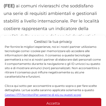
(FEE)
ai comuni rivieraschi che soddisfano
una serie di requisiti ambientali e gestionali
stabiliti a livello internazionale. Per le località
costiere rappresenta un indicatore della
qualità delle acque e dei servizi destinati ai
Gestisci la tua privacy
cittadini e ai visitatori.
Per fornire le migliori esperienze, noi e i nostri partner utilizziamo
tecnologie come i cookie per memorizzare e/o accedere alle
informazioni del dispositivo. Il consenso a queste tecnologie
permetterà a noi e ai nostri partner di elaborare dati personali come
il comportamento durante la navigazione o gli ID univoci su questo
sito e di mostrare annunci (non) personalizzati. Non acconsentire o
ritirare il consenso può influire negativamente su alcune
caratteristiche e funzioni.
Clicca qui sotto per acconsentire a quanto sopra o per fare scelte
dettagliate. Le tue scelte saranno applicate solamente a questo
sito. È possibile modificare le impostazioni in qualsiasi momento,
Gestisci 1771 fornitori
Per saperne di più su questi scopi
compreso il ritiro del consenso, utilizzando i pulsanti della Cookie
Accetta
Policy o cliccando sul pulsante di gestione del consenso nella parte