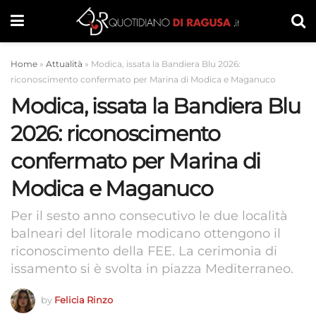
Home
»
Attualità
»
Modica, issata la Bandiera Blu 2026:
riconoscimento confermato per Marina di Modica e Maganuco
Modica, issata la Bandiera Blu
2026: riconoscimento
confermato per Marina di
Modica e Maganuco
Per il sesto anno consecutivo le due località
balneari del litorale modicano ottengono il
riconoscimento della FEE. La cerimonia di
issamento si è svolta in piazza Mediterraneo.
by
Felicia Rinzo