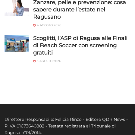
Zanzare, pelle e prevenzione: cosa
sapere durante l’estate nel
Ragusano
4 AGOSTO 2026
Scoglitti, l’ASP di Ragusa alle Finali
di Beach Soccer con screening
gratuiti
3 AGOSTO 2026
Direttore Responsabile: Felicia Rinzo - Editore QDR News -
P.IVA 01673640882 - Testata registrata al Tribunale di
Ragusa n°01/2014.