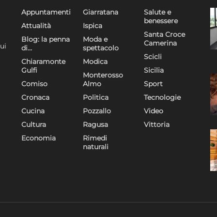
Appuntamenti
Giarratana
Salute e
benessere
Attualità
Ispica
Santa Croce
Blog: la penna
Moda e
Camerina
ui
di…
spettacolo
Scicli
Chiaramonte
Modica
Gulfi
Sicilia
Monterosso
Comiso
Almo
Sport
Cronaca
Politica
Tecnologie
Cucina
Pozzallo
Video
Cultura
Ragusa
Vittoria
Economia
Rimedi
naturali