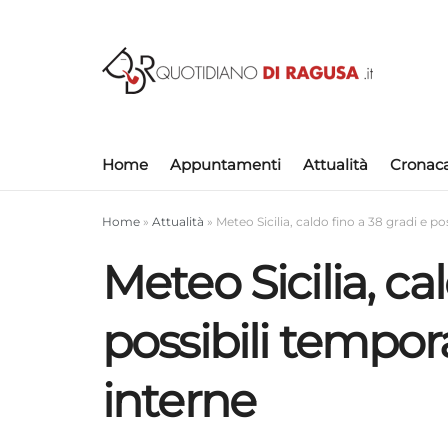
Home
Appuntamenti
Attualità
Cronac
Home
»
Attualità
»
Meteo Sicilia, caldo fino a 38 gradi e po
Meteo Sicilia, ca
possibili tempora
interne