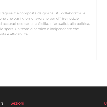
ragusa.it è composta da giornalisti, collaboratori e
ione che ogni giorno lavorano per offrire notizie,
curati dedicati alla Sicilia, all’attualità, alla politica,
 allo sport. Un team dinamico e indipendente che
ità e affidabilità.
Sezioni
U
DR