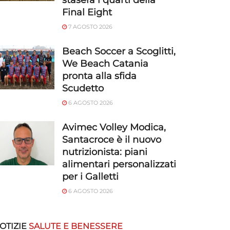
stasera i quarti della
Final Eight
7 AGOSTO 2026
Beach Soccer a Scoglitti,
We Beach Catania
pronta alla sfida
Scudetto
6 AGOSTO 2026
Avimec Volley Modica,
Santacroce è il nuovo
nutrizionista: piani
alimentari personalizzati
per i Galletti
6 AGOSTO 2026
OTIZIE
SALUTE E BENESSERE