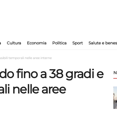
a
Cultura
Economia
Politica
Sport
Salute e benes
ssibili temporali nelle aree interne
ldo fino a 38 gradi e
N
li nelle aree