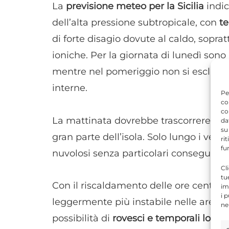
La
previsione meteo per la Sicilia
indic
dell’alta pressione subtropicale, con
t
di forte disagio dovute al caldo, soprat
ioniche. Per la giornata di lunedì sono
mentre nel pomeriggio non si escludo
interne.
Pe
co
co
La mattinata dovrebbe trascorrere co
da
su
gran parte dell’isola. Solo lungo i ver
ri
fu
nuvolosi senza particolari conseguenz
Cl
tu
Con il riscaldamento delle ore centrali
im
i 
leggermente più instabile nelle aree int
ne
possibilità di
rovesci e temporali locali