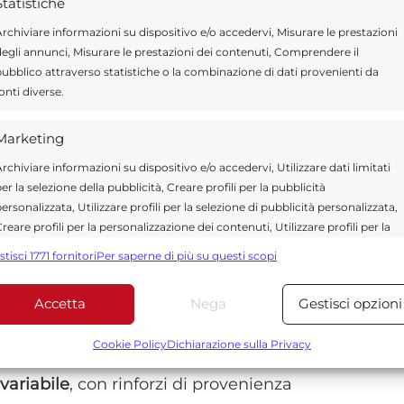
Statistiche
almente nuvoloso.
rchiviare informazioni su dispositivo e/o accedervi, Misurare le prestazioni
egli annunci, Misurare le prestazioni dei contenuti, Comprendere il
ontinuerà a farsi sentire con particolare
ubblico attraverso statistiche o la combinazione di dati provenienti da
onti diverse.
reviste nel
Trapanese
, dove i termometri
lermitano
si attendono valori compresi tra
35
Marketing
tali dell’isola le massime potranno oscillare
rchiviare informazioni su dispositivo e/o accedervi, Utilizzare dati limitati
arà reso ancora più pesante dall’
afa
, con un
er la selezione della pubblicità, Creare profili per la pubblicità
ersonalizzata, Utilizzare profili per la selezione di pubblicità personalizzata,
reare profili per la personalizzazione dei contenuti, Utilizzare profili per la
elezione di contenuti personalizzati, Sviluppare e migliorare i servizi,
stisci 1771 fornitori
Per saperne di più su questi scopi
a lieve attenuazione del caldo potrebbe
tilizzare dati limitati per la selezione dei contenuti.
, quando le temperature dovrebbero
Accetta
Nega
Gestisci opzioni
Funzionalità
Sempre attiv
alori previsti nei prossimi giorni.
bbinare e combinare dati provenienti da altre fonti di dati,
Cookie Policy
Dichiarazione sulla Privacy
ollegare diversi dispositivi, Identificare i dispositivi in base
variabile
, con rinforzi di provenienza
alle informazioni trasmesse automaticamente.