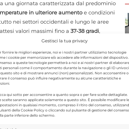
a una giornata caratterizzata dal predominio
emperature in ulteriore aumento
e condizioni
tutto nei settori occidentali e lungo le aree
 attesi valori massimi fino a
37-38 gradi
,
no locali fenomeni temporaleschi sulle zone
Gestisci la tua privacy
r fornire le migliori esperienze, noi e i nostri partner utilizziamo tecnologie
me i cookie per memorizzare e/o accedere alle informazioni del dispositivo. 
nsenso a queste tecnologie permetterà a noi e ai nostri partner di elaborar
n
cieli in prevalenza sereni o poco nuvolosi
su
ti personali come il comportamento durante la navigazione o gli ID univoci
 questo sito e di mostrare annunci (non) personalizzati. Non acconsentire o
santi tirrenici potranno formarsi addensamenti
tirare il consenso può influire negativamente su alcune caratteristiche e
nzioni.
e sul tempo.
icca qui sotto per acconsentire a quanto sopra o per fare scelte dettagliate.
e scelte saranno applicate solamente a questo sito. È possibile modificare l
 della giornata, l’atmosfera diventerà
postazioni in qualsiasi momento, compreso il ritiro del consenso, utilizzan
pulsanti della Cookie Policy o cliccando sul pulsante di gestione del consens
erne. Le previsioni indicano infatti la
lla parte inferiore dello schermo.
zzati
, mentre lungo le coste e nelle restanti