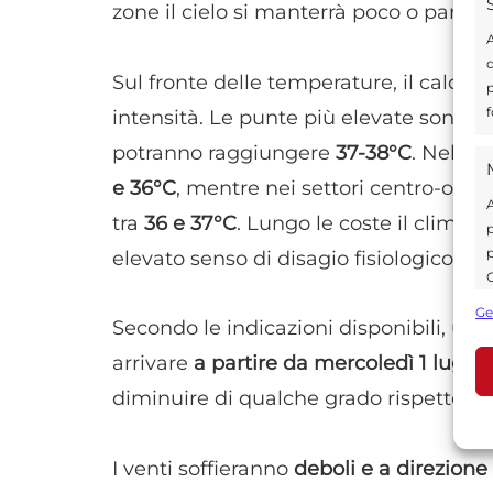
zone il cielo si manterrà poco o parzi
A
d
Sul fronte delle temperature, il caldo c
p
f
intensità. Le punte più elevate sono p
potranno raggiungere
37-38°C
. Nel
Pa
e 36°C
, mentre nei settori centro-orien
A
tra
36 e 37°C
. Lungo le coste il clima s
p
p
elevato senso di disagio fisiologico.
C
s
Ge
Secondo le indicazioni disponibili, un
U
arrivare
a partire da mercoledì 1 luglio
diminuire di qualche grado rispetto ai v
A
C
I venti soffieranno
deboli e a direzione 