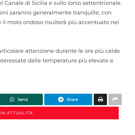
l Canale di Sicilia e sullo Ionio settentrionale.
Utilizzare dati di geolocalizzazione precisi, Riconoscere i
ioni saranno generalmente tranquille, con
dispositivi in base a informazioni richieste attivamente.
 il moto ondoso risulterà più accentuato nei
Garantire la sicurezza, prevenire e rilevare frodi,
correggere errori, Erogare e presentare
Sempre attiv
pubblicità e contenuto, Salvare e comunicare le
scelte sulla privacy.
rticolare attenzione durante le ore più calde
interessate dalle temperature più elevate e
Send
Share
IN ATTUALITÀ