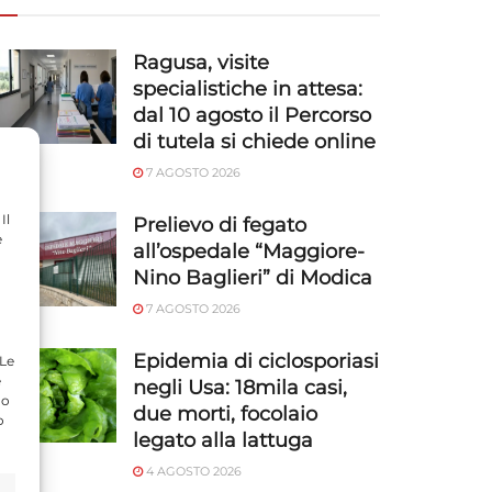
Ragusa, visite
specialistiche in attesa:
dal 10 agosto il Percorso
di tutela si chiede online
7 AGOSTO 2026
Il
Prelievo di fegato
e
all’ospedale “Maggiore-
Nino Baglieri” di Modica
7 AGOSTO 2026
Epidemia di ciclosporiasi
 Le
e
negli Usa: 18mila casi,
do
due morti, focolaio
o
legato alla lattuga
4 AGOSTO 2026