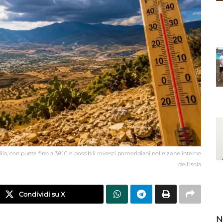
ilia, con punte fino a 38°C e possibili rovesci pomeridiani nelle zone interne
dell'isola
Condividi su X
N