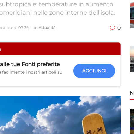
e subtropicale: temperature in aumento,
pomeridiani nelle zone interne dell'isola.
0
 alle ore 07:39
-
in
Attualità
s
alle tue
Fonti preferite
AGGIUNGI
facilmente i nostri articoli su
N