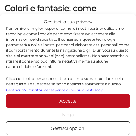
Colori e fantasie: come
scegliere la palette estiva
Gestisci la tua privacy
Per fornire le migliori esperienze, noi e i nostri partner utilizziamo
I colori rivestono un ruolo fondamentale nella
tecnologie come i cookie per memorizzare e/o accedere alle
informazioni del dispositivo. Il consenso a queste tecnologie
percezione del calore e nell’impatto visivo
permetterà a noi e ai nostri partner di elaborare dati personali come
il comportamento durante la navigazione o gli ID univoci su questo
dell’abbigliamento estivo. Le tonalità chiare,
sito e di mostrare annunci (non) personalizzati. Non acconsentire o
ritirare il consenso può influire negativamente su alcune
come il bianco, il beige, il celeste e il rosa
caratteristiche e funzioni.
pallido, riflettono la luce e contribuiscono a
Clicca qui sotto per acconsentire a quanto sopra o per fare scelte
mantenere la temperatura corporea più bassa
dettagliate. Le tue scelte saranno applicate solamente a questo
sito. È possibile modificare le impostazioni in qualsiasi momento,
Gestisci 1771 fornitori
Per saperne di più su questi scopi
rispetto ai colori scuri. Le fantasie floreali,
compreso il ritiro del consenso, utilizzando i pulsanti della Cookie
Accetta
Policy o cliccando sul pulsante di gestione del consenso nella parte
geometriche o a righe sottili aggiungono un
inferiore dello schermo.
tocco di freschezza e vivacità senza risultare
Nega
eccessive. È consigliabile limitare l’uso di
Statistiche
Gestisci opzioni
motivi troppo complessi o di colori
Archiviare informazioni su dispositivo e/o accedervi, Misurare le