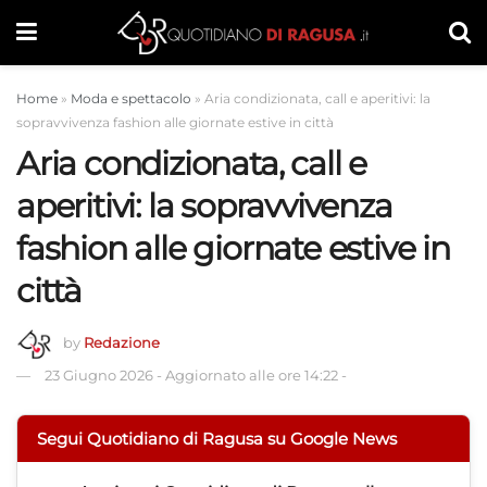
Home
»
Moda e spettacolo
»
Aria condizionata, call e aperitivi: la
sopravvivenza fashion alle giornate estive in città
Aria condizionata, call e
aperitivi: la sopravvivenza
fashion alle giornate estive in
città
by
Redazione
23 Giugno 2026
-
Aggiornato alle ore 14:22
-
Segui Quotidiano di Ragusa su Google News