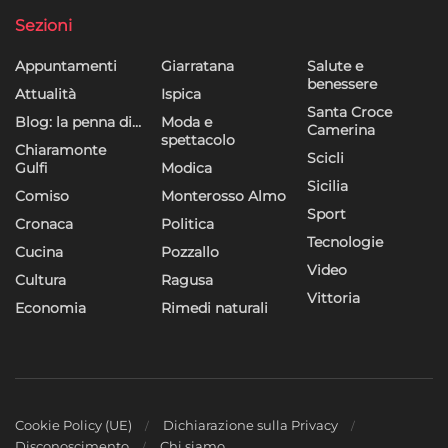
Sezioni
Appuntamenti
Giarratana
Salute e
benessere
Attualità
Ispica
Santa Croce
Blog: la penna di…
Moda e
Camerina
spettacolo
Chiaramonte
Scicli
Gulfi
Modica
Sicilia
Comiso
Monterosso Almo
Sport
Cronaca
Politica
Tecnologie
Cucina
Pozzallo
Video
Cultura
Ragusa
Vittoria
Economia
Rimedi naturali
Cookie Policy (UE)
Dichiarazione sulla Privacy
Disconoscimento
Chi siamo