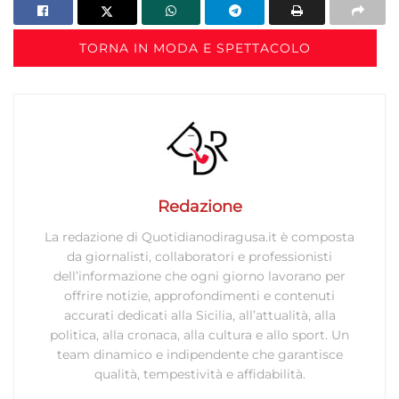
TORNA IN MODA E SPETTACOLO
Redazione
La redazione di Quotidianodiragusa.it è composta
da giornalisti, collaboratori e professionisti
dell’informazione che ogni giorno lavorano per
offrire notizie, approfondimenti e contenuti
accurati dedicati alla Sicilia, all’attualità, alla
politica, alla cronaca, alla cultura e allo sport. Un
team dinamico e indipendente che garantisce
qualità, tempestività e affidabilità.