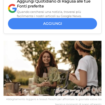
Aggiungi
Quotidiano di Ragusa
alle tue
Fonti preferite
Quando cercherai una notizia, troverai più
facilmente i nostri articoli su Google News.
AGGIUNGI
Abbigliamento leggero e tessuti freschi per affrontare le giornate estive tra
lavoro e momenti di svago all'aperto