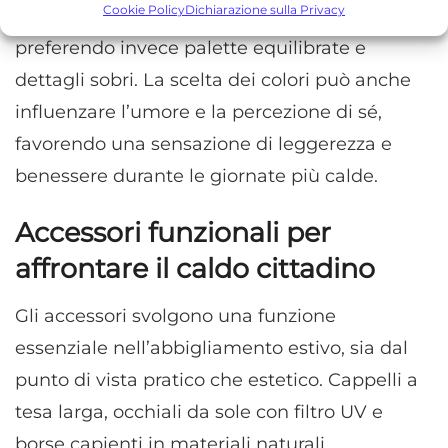
prestazioni degli annunci, Misurare le prestazioni dei contenuti,
Cookie Policy
Dichiarazione sulla Privacy
particolarmente accesi nei contesti formali,
Comprendere il pubblico attraverso statistiche o la
preferendo invece palette equilibrate e
combinazione di dati provenienti da fonti diverse.
dettagli sobri. La scelta dei colori può anche
Marketing
influenzare l’umore e la percezione di sé,
Archiviare informazioni su dispositivo e/o accedervi, Utilizzare
favorendo una sensazione di leggerezza e
dati limitati per la selezione della pubblicità, Creare profili per la
benessere durante le giornate più calde.
pubblicità personalizzata, Utilizzare profili per la selezione di
pubblicità personalizzata, Creare profili per la personalizzazione
dei contenuti, Utilizzare profili per la selezione di contenuti
Accessori funzionali per
personalizzati, Sviluppare e migliorare i servizi, Utilizzare dati
affrontare il caldo cittadino
limitati per la selezione dei contenuti.
Gli accessori svolgono una funzione
Funzionalità
Sempre attivo
essenziale nell’abbigliamento estivo, sia dal
Abbinare e combinare dati provenienti da altre
fonti di dati, Collegare diversi dispositivi,
punto di vista pratico che estetico. Cappelli a
Identificare i dispositivi in base alle informazioni
tesa larga, occhiali da sole con filtro UV e
trasmesse automaticamente.
borse capienti in materiali naturali