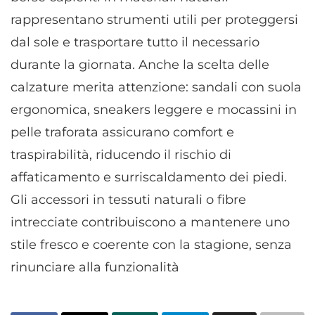
Utilizzare dati di geolocalizzazione precisi,
rappresentano strumenti utili per proteggersi
Riconoscere i dispositivi in base a informazioni
dal sole e trasportare tutto il necessario
richieste attivamente.
durante la giornata. Anche la scelta delle
Garantire la sicurezza, prevenire e
calzature merita attenzione: sandali con suola
rilevare frodi, correggere errori, Erogare
ergonomica, sneakers leggere e mocassini in
e presentare pubblicità e contenuto,
Sempre attivo
Salvare e comunicare le scelte sulla
pelle traforata assicurano comfort e
privacy.
traspirabilità, riducendo il rischio di
affaticamento e surriscaldamento dei piedi.
Gli accessori in tessuti naturali o fibre
intrecciate contribuiscono a mantenere uno
stile fresco e coerente con la stagione, senza
rinunciare alla funzionalità