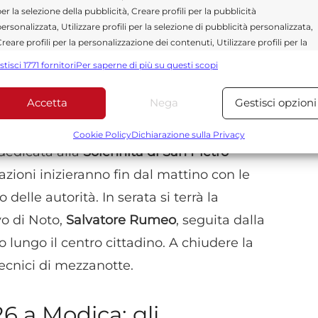
er la selezione della pubblicità, Creare profili per la pubblicità
al Palazzo dei Mercedari la
sfilata dei
ersonalizzata, Utilizzare profili per la selezione di pubblicità personalizzata,
principali vie e piazze di Modica. Il corteo
reare profili per la personalizzazione dei contenuti, Utilizzare profili per la
elezione di contenuti personalizzati, Sviluppare e migliorare i servizi,
i “I Grifoni di Biscari” e toccherà punti
stisci 1771 fornitori
Per saperne di più su questi scopi
tilizzare dati limitati per la selezione dei contenuti.
ientro. L’iniziativa rappresenta uno dei
Accetta
Nega
Gestisci opzioni
 programma.
Funzionalità
Sempre attiv
bbinare e combinare dati provenienti da altre fonti di dati,
Cookie Policy
Dichiarazione sulla Privacy
ollegare diversi dispositivi, Identificare i dispositivi in base
dedicata alla
Solennità di San Pietro
alle informazioni trasmesse automaticamente.
razioni inizieranno fin dal mattino con le
o delle autorità. In serata si terrà la
Utilizzare dati di geolocalizzazione precisi, Riconoscere i
dispositivi in base a informazioni richieste attivamente.
o di Noto,
Salvatore Rumeo
, seguita dalla
 lungo il centro cittadino. A chiudere la
Garantire la sicurezza, prevenire e rilevare frodi,
tecnici di mezzanotte.
correggere errori, Erogare e presentare
Sempre attiv
pubblicità e contenuto, Salvare e comunicare le
scelte sulla privacy.
6 a Modica: gli