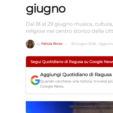
giugno
Dal 18 al 29 giugno musica, cultur
religiosi nel centro storico della cit
by
Felicia Rinzo
18 Giugno 2026
-
Aggiorna
Segui Quotidiano di Ragusa su Google New
Aggiungi
Quotidiano di Ragusa
Quando cercherai una notizia, troverai più 
Google News.