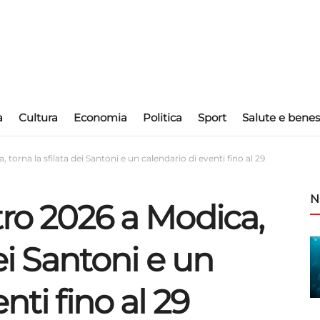
a
Cultura
Economia
Politica
Sport
Salute e benes
 torna la sfilata dei Santoni e un calendario di eventi fino al 29
N
tro 2026 a Modica,
dei Santoni e un
nti fino al 29