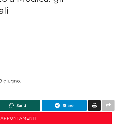
li
;
29 giugno.
Send
Share
 APPUNTAMENTI