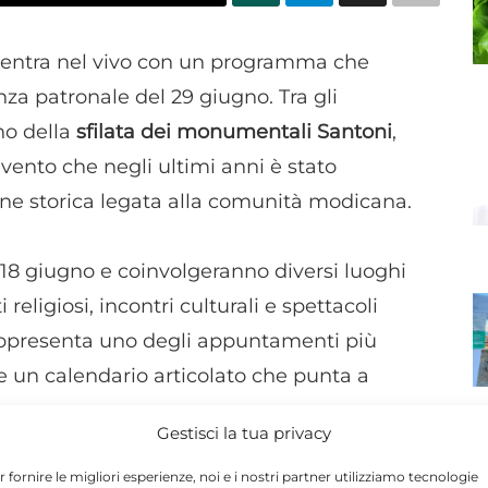
entra nel vivo con un programma che
nza patronale del 29 giugno. Tra gli
no della
sfilata dei monumentali Santoni
,
ento che negli ultimi anni è stato
one storica legata alla comunità modicana.
l 18 giugno e coinvolgeranno diversi luoghi
eligiosi, incontri culturali e spettacoli
appresenta uno degli appuntamenti più
ne un calendario articolato che punta a
Gestisci la tua privacy
 della Musica
, con tre concerti affidati a
r fornire le migliori esperienze, noi e i nostri partner utilizziamo tecnologie