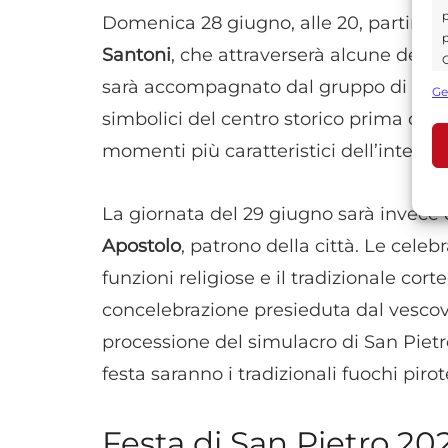
p
Domenica 28 giugno, alle 20, partirà d
p
Santoni
, che attraverserà alcune delle 
C
s
sarà accompagnato dal gruppo di tambur
Ge
U
simbolici del centro storico prima del r
momenti più caratteristici dell’intero
A
C
La giornata del 29 giugno sarà invece 
Apostolo
, patrono della città. Le celeb
funzioni religiose e il tradizionale corte
concelebrazione presieduta dal vescov
processione del simulacro di San Pietro
festa saranno i tradizionali fuochi piro
Festa di San Pietro 202