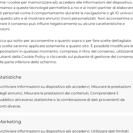
me i cookie per memorizzare e/o accedere alle informazioni del dispositivo. 
 si svolgeranno tra il sagrato della Madonna
nsenso a queste tecnologie permetterà a noi e ai nostri partner di elaborar
ti personali come il comportamento durante la navigazione o gli ID univoci
a di San Pietro, luoghi simbolo del centro
 questo sito e di mostrare annunci (non) personalizzati. Non acconsentire o
tirare il consenso può influire negativamente su alcune caratteristiche e
nzioni.
icca qui sotto per acconsentire a quanto sopra o per fare scelte dettagliate.
che la presentazione del volume dedicato
e scelte saranno applicate solamente a questo sito. È possibile modificare l
postazioni in qualsiasi momento, compreso il ritiro del consenso, utilizzan
n calendario il 22 giugno alla Domus S. Petri, e
pulsanti della Cookie Policy o cliccando sul pulsante di gestione del consens
lla parte inferiore dello schermo.
segna “Scenari”. Il 26 giugno sarà ospite
 il giorno successivo il giornalista
Sigfrido
Statistiche
 trapezista
.
rchiviare informazioni su dispositivo e/o accedervi, Misurare le prestazioni
egli annunci, Misurare le prestazioni dei contenuti, Comprendere il
ubblico attraverso statistiche o la combinazione di dati provenienti da
treranno gli eventi più attesi. Sabato 27
onti diverse.
conoscimento
“Artefici di Armonia 2026”
,
nella tutela e valorizzazione della città.
Marketing
rchiviare informazioni su dispositivo e/o accedervi, Utilizzare dati limitati