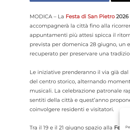
MODICA – La
Festa di San Pietro
2026
accompagnerà la città fino alla ricorre
appuntamenti più attesi spicca il ritor
prevista per domenica 28 giugno, un ev
recuperato per preservare una tradizi
Le iniziative prenderanno il via già da
del centro storico, alternando momenti r
musicali. La celebrazione patronale r
sentiti della città e quest’anno propo
coinvolgere residenti e visitatori.
Tra il 19 e il 21 giugno spazio alla
Festa
Pe