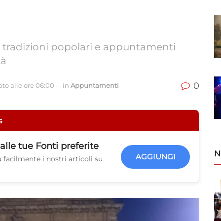
a, tradizioni popolari e appuntamenti
tà
0
to alle ore 06:00
-
in
Appuntamenti
s
alle tue
Fonti preferite
N
AGGIUNGI
facilmente i nostri articoli su