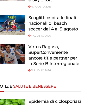
e Sky Sport
4 AGOSTO 2026
Scoglitti ospita le finali
nazionali di beach
soccer dal 4 al 9 agosto
1 AGOSTO 2026
Virtus Ragusa,
SuperConveniente
ancora title partner per
la Serie B Interregionale
31 LUGLIO 2026
OTIZIE
SALUTE E BENESSERE
Epidemia di ciclosporiasi