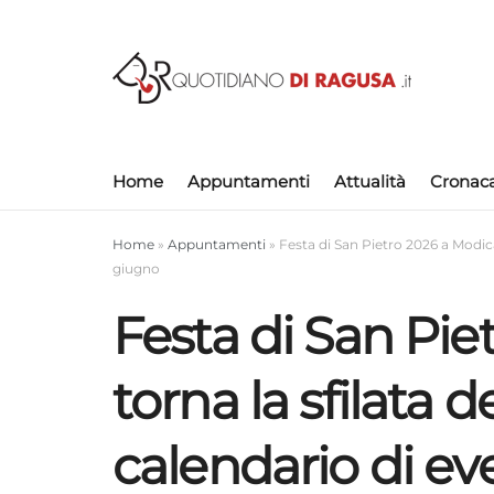
Home
Appuntamenti
Attualità
Cronac
Home
»
Appuntamenti
»
Festa di San Pietro 2026 a Modica,
giugno
Festa di San Pie
torna la sfilata 
calendario di eve