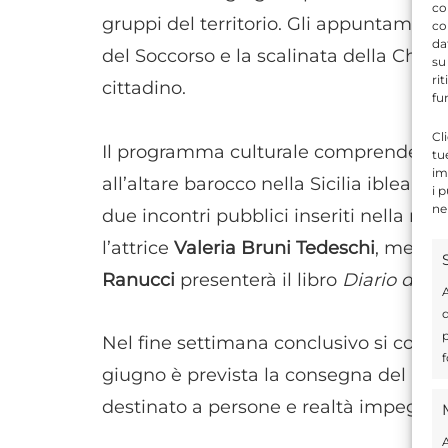
co
gruppi del territorio. Gli appuntamenti
co
da
del Soccorso e la scalinata della Chies
su
ri
cittadino.
fu
Cl
Il programma culturale comprende an
tu
im
all’altare barocco nella Sicilia iblea, i
i 
ne
due incontri pubblici inseriti nella ras
l’attrice
Valeria Bruni Tedeschi
, mentre
Ranucci
presenterà il libro
Diario di un
A
d
p
Nel fine settimana conclusivo si concen
f
giugno è prevista la consegna del ri
destinato a persone e realtà impegnate 
A