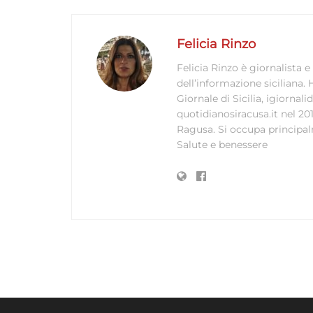
Felicia Rinzo
Felicia Rinzo è giornalista 
dell’informazione siciliana. 
Giornale di Sicilia, igiornali
quotidianosiracusa.it nel 20
Ragusa. Si occupa principalme
Salute e benessere