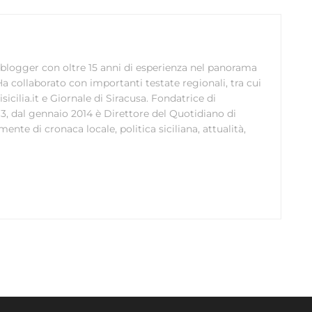
e blogger con oltre 15 anni di esperienza nel panorama
Ha collaborato con importanti testate regionali, tra cui
disicilia.it e Giornale di Siracusa. Fondatrice di
13, dal gennaio 2014 è Direttore del Quotidiano di
nte di cronaca locale, politica siciliana, attualità,