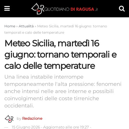
Home
»
Attualità
»
Meteo Sicilia, martedì 16 giugno: tornano
temporali e calo delle temperature
Meteo Sicilia, martedì 16
giugno: tornano temporali e
calo delle temperature
Una linea instabile interrompe
temporaneamente l'alta pressione: fenomeni
anche intensi nelle aree interne e possibili
coinvolgimenti delle coste tirreniche
occidentali.
by
Redazione
15 Giugno 2026
-
Aggiornato alle ore 19:27
-