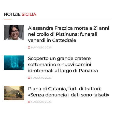
Riconoscere i dispositivi in base a informazioni
richieste attivamente.
NOTIZIE
SICILIA
Garantire la sicurezza, prevenire e
Alessandra Frazzica morta a 21 anni
rilevare frodi, correggere errori, Erogare
nel crollo di Pistinuna: funerali
e presentare pubblicità e contenuto,
Sempre attivo
venerdì in Cattedrale
Salvare e comunicare le scelte sulla
privacy.
6 AGOSTO 2026
Scoperto un grande cratere
sottomarino e nuovi camini
idrotermali al largo di Panarea
5 AGOSTO 2026
Piana di Catania, furti di trattori:
«Senza denuncia i dati sono falsati»
5 AGOSTO 2026