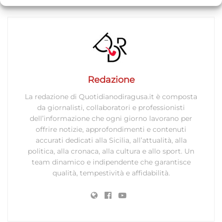
Comprendere il pubblico attraverso statistiche o la
combinazione di dati provenienti da fonti diverse.
Marketing
Archiviare informazioni su dispositivo e/o accedervi, Utilizzare
dati limitati per la selezione della pubblicità, Creare profili per la
pubblicità personalizzata, Utilizzare profili per la selezione di
Redazione
pubblicità personalizzata, Creare profili per la personalizzazione
La redazione di Quotidianodiragusa.it è composta
dei contenuti, Utilizzare profili per la selezione di contenuti
da giornalisti, collaboratori e professionisti
personalizzati, Sviluppare e migliorare i servizi, Utilizzare dati
dell’informazione che ogni giorno lavorano per
limitati per la selezione dei contenuti.
offrire notizie, approfondimenti e contenuti
accurati dedicati alla Sicilia, all’attualità, alla
Funzionalità
Sempre attivo
politica, alla cronaca, alla cultura e allo sport. Un
team dinamico e indipendente che garantisce
Abbinare e combinare dati provenienti da altre
qualità, tempestività e affidabilità.
fonti di dati, Collegare diversi dispositivi,
Identificare i dispositivi in base alle informazioni
trasmesse automaticamente.
Utilizzare dati di geolocalizzazione precisi,