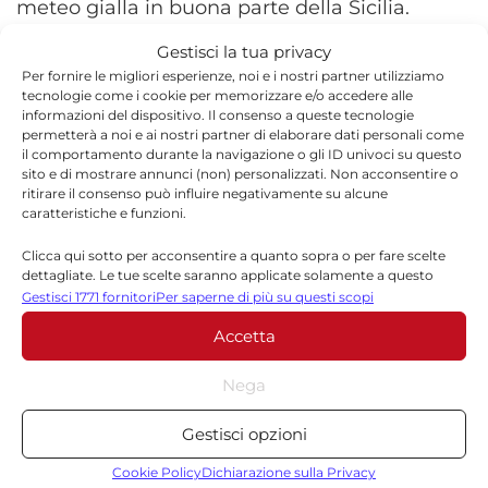
meteo gialla in buona parte della Sicilia.
Gestisci la tua privacy
Per fornire le migliori esperienze, noi e i nostri partner utilizziamo
tecnologie come i cookie per memorizzare e/o accedere alle
informazioni del dispositivo. Il consenso a queste tecnologie
permetterà a noi e ai nostri partner di elaborare dati personali come
il comportamento durante la navigazione o gli ID univoci su questo
sito e di mostrare annunci (non) personalizzati. Non acconsentire o
ritirare il consenso può influire negativamente su alcune
caratteristiche e funzioni.
Clicca qui sotto per acconsentire a quanto sopra o per fare scelte
dettagliate. Le tue scelte saranno applicate solamente a questo
sito. È possibile modificare le impostazioni in qualsiasi momento,
Gestisci 1771 fornitori
Per saperne di più su questi scopi
compreso il ritiro del consenso, utilizzando i pulsanti della Cookie
Accetta
Policy o cliccando sul pulsante di gestione del consenso nella parte
Screenshot
inferiore dello schermo.
Nega
Statistiche
Gestisci opzioni
Archiviare informazioni su dispositivo e/o accedervi, Misurare le
TORNA IN ATTUALITÀ
prestazioni degli annunci, Misurare le prestazioni dei contenuti,
Cookie Policy
Dichiarazione sulla Privacy