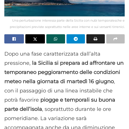
Una perturbazione interessa parte della Sicilia con nubi temporalesche e
precipitazioni previste soprattutto nelle aree interne e sui versanti tirrenici.
Dopo una fase caratterizzata dall’alta
pressione,
la Sicilia si prepara ad affrontare un
temporaneo peggioramento delle condizioni
meteo nella giornata di martedì 16 giugno
,
con il passaggio di una linea instabile che
potrà favorire
piogge e temporali su buona
parte dell’isola
, soprattutto durante le ore
pomeridiane. La variazione sarà
accompagnata anche da una diminuzione