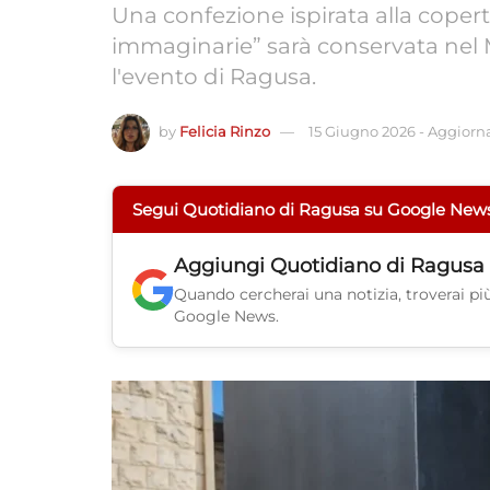
Una confezione ispirata alla coper
immaginarie” sarà conservata nel
l'evento di Ragusa.
by
Felicia Rinzo
15 Giugno 2026
-
Aggiornat
Segui Quotidiano di Ragusa su Google New
Aggiungi
Quotidiano di Ragusa
Quando cercherai una notizia, troverai più 
Google News.