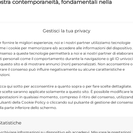
ostra contemporaneità, fondamentali nella
o che ha portato alla nascita dell’opera,
Gestisci la tua privacy
re ho attinto a romanzi di Sciascia, Bufalino e
r fornire le migliori esperienze, noi e i nostri partner utilizziamo tecnologie
me i cookie per memorizzare e/o accedere alle informazioni del dispositivo. 
 Marta Abba
».
nsenso a queste tecnologie permetterà a noi e ai nostri partner di elaborar
ti personali come il comportamento durante la navigazione o gli ID univoci
 questo sito e di mostrare annunci (non) personalizzati. Non acconsentire o
il
Consorzio del Cioccolato di Modica IGP
ha
tirare il consenso può influire negativamente su alcune caratteristiche e
nzioni.
 produzione dedicata. La grafica dell’incarto
icca qui sotto per acconsentire a quanto sopra o per fare scelte dettagliate.
enzo Campailla di Eliotecnica
, prendendo
e scelte saranno applicate solamente a questo sito. È possibile modificare l
postazioni in qualsiasi momento, compreso il ritiro del consenso, utilizzan
pulsanti della Cookie Policy o cliccando sul pulsante di gestione del consens
lla parte inferiore dello schermo.
esenti durante la sessione di firme. L’
incarto
Statistiche
sarà inoltre conservato nella sezione dedicata
rchiviare informazioni su dispositivo e/o accedervi, Misurare le prestazioni