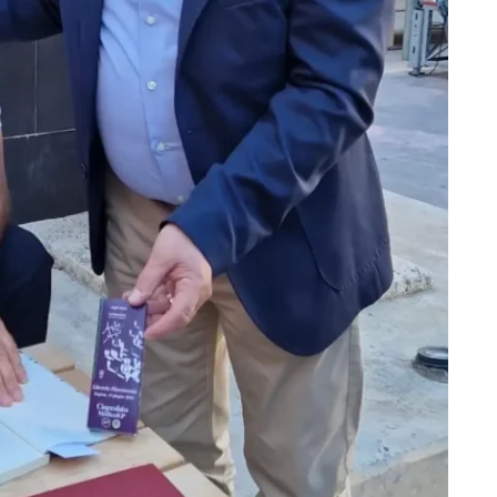
dispositivi in base a informazioni richieste attivamente.
Garantire la sicurezza, prevenire e rilevare frodi,
correggere errori, Erogare e presentare
Sempre attiv
pubblicità e contenuto, Salvare e comunicare le
scelte sulla privacy.