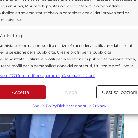
ntrando così a far parte delle testimonianze
egli annunci, Misurare le prestazioni dei contenuti, Comprendere il
el cioccolato modicano.
ubblico attraverso statistiche o la combinazione di dati provenienti da
onti diverse.
Marketing
rchiviare informazioni su dispositivo e/o accedervi, Utilizzare dati limitati
er la selezione della pubblicità, Creare profili per la pubblicità
ersonalizzata, Utilizzare profili per la selezione di pubblicità personalizzata,
reare profili per la personalizzazione dei contenuti, Utilizzare profili per la
elezione di contenuti personalizzati, Sviluppare e migliorare i servizi,
stisci 1771 fornitori
Per saperne di più su questi scopi
tilizzare dati limitati per la selezione dei contenuti.
Accetta
Nega
Gestisci opzioni
Funzionalità
Sempre attiv
bbinare e combinare dati provenienti da altre fonti di dati,
Cookie Policy
Dichiarazione sulla Privacy
ollegare diversi dispositivi, Identificare i dispositivi in base
alle informazioni trasmesse automaticamente.
Utilizzare dati di geolocalizzazione precisi, Riconoscere i