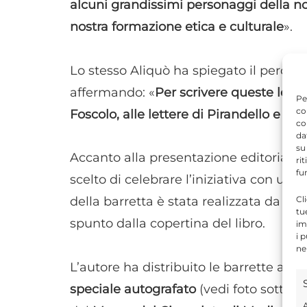
alcuni grandissimi personaggi della n
nostra formazione etica e culturale
».
Lo stesso Aliquò ha spiegato il percors
affermando: «
Per scrivere queste lette
Pe
co
Foscolo, alle lettere di Pirandello e di
co
da
su
Accanto alla presentazione editoriale, 
ri
fu
scelto di celebrare l’iniziativa con una
Cl
della barretta è stata realizzata da
Lor
tu
spunto dalla copertina del libro.
im
i 
ne
L’autore ha distribuito le barrette ai pr
speciale autografato
(vedi foto sotto) 
A