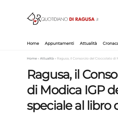
Home
Appuntamenti
Attualità
Cronac
Home
»
Attualità
»
Ragusa, il Consorzio del Cioccolato di 
Ragusa, il Conso
di Modica IGP d
speciale al libro