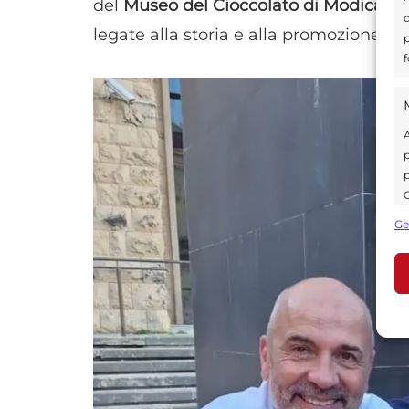
del
Museo del Cioccolato di Modica
, e
d
legate alla storia e alla promozione d
p
f
A
p
p
C
s
Ge
U
A
C