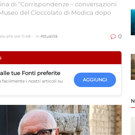
tina di “Corrispondenze – conversazioni
 Museo del Cioccolato di Modica dopo
0
o alle ore 11:48
-
in
Attualità
s
alle tue
Fonti preferite
AGGIUNGI
facilmente i nostri articoli su
N