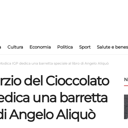
a
Cultura
Economia
Politica
Sport
Salute e benes
Modica IGP dedica una barretta speciale al libro di Angelo Aliquò
rzio del Cioccolato
N
edica una barretta
 di Angelo Aliquò