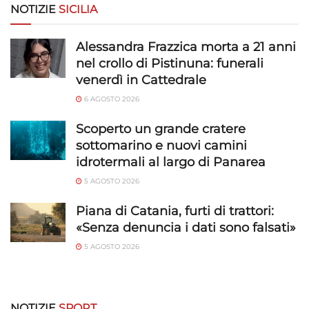
limitati per la selezione dei contenuti.
NOTIZIE
SICILIA
Funzionalità
Sempre attivo
Alessandra Frazzica morta a 21 anni
nel crollo di Pistinuna: funerali
Abbinare e combinare dati provenienti da altre
venerdì in Cattedrale
fonti di dati, Collegare diversi dispositivi,
Identificare i dispositivi in base alle informazioni
6 AGOSTO 2026
trasmesse automaticamente.
Scoperto un grande cratere
sottomarino e nuovi camini
Utilizzare dati di geolocalizzazione precisi,
Riconoscere i dispositivi in base a informazioni
idrotermali al largo di Panarea
richieste attivamente.
5 AGOSTO 2026
Piana di Catania, furti di trattori:
Garantire la sicurezza, prevenire e
rilevare frodi, correggere errori, Erogare
«Senza denuncia i dati sono falsati»
e presentare pubblicità e contenuto,
Sempre attivo
5 AGOSTO 2026
Salvare e comunicare le scelte sulla
privacy.
NOTIZIE
SPORT