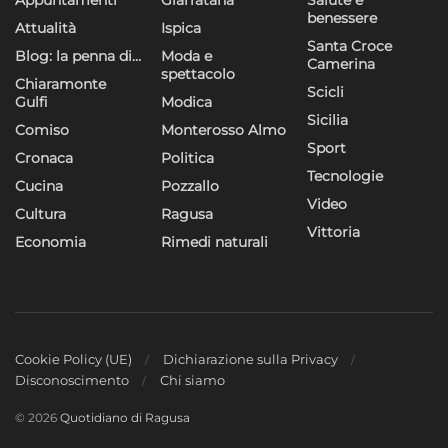
Appuntamenti
Giarratana
Salute e
benessere
Attualità
Ispica
Santa Croce
Blog: la penna di…
Moda e
Camerina
spettacolo
Chiaramonte
Scicli
Gulfi
Modica
Sicilia
Comiso
Monterosso Almo
Sport
Cronaca
Politica
Tecnologie
Cucina
Pozzallo
Video
Cultura
Ragusa
Vittoria
Economia
Rimedi naturali
Cookie Policy (UE)
Dichiarazione sulla Privacy
Disconoscimento
Chi siamo
© 2026
Quotidiano di Ragusa