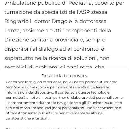
ambulatorio pubblico di Pediatria, coperto per
turnazione da specialisti dell’ASP stessa.
Ringrazio il dottor Drago e la dottoressa
Lanza, assieme a tutti i componenti della
Direzione sanitaria provinciale, sempre
disponibili al dialogo ed al confronto, e
soprattutto nella ricerca di soluzioni, non
semplici, di problemi di ogni sorta, che
Gestisci la tua privacy
riguardino la salute dei nostri concittadini”.
Per fornire le migliori esperienze, noi e i nostri partner utilizziamo
tecnologie come i cookie per memorizzare e/o accedere alle
informazioni del dispositivo. Il consenso a queste tecnologie
permetterà a noi e ai nostri partner di elaborare dati personali come
il comportamento durante la navigazione o gli ID univoci su questo
sito e di mostrare annunci (non) personalizzati. Non acconsentire o
TORNA IN ATTUALITÀ
ritirare il consenso può influire negativamente su alcune
caratteristiche e funzioni.