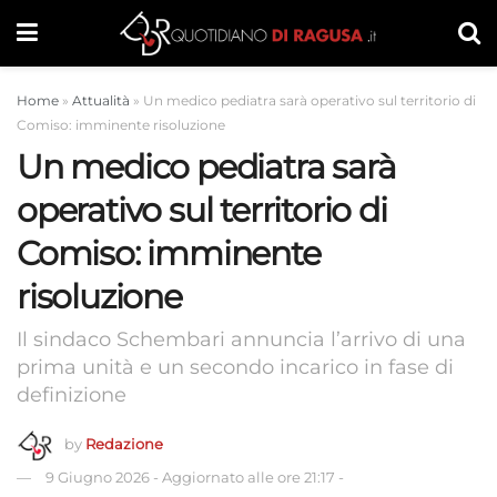
Home
»
Attualità
»
Un medico pediatra sarà operativo sul territorio di
Comiso: imminente risoluzione
Un medico pediatra sarà
operativo sul territorio di
Comiso: imminente
risoluzione
Il sindaco Schembari annuncia l’arrivo di una
prima unità e un secondo incarico in fase di
definizione
by
Redazione
9 Giugno 2026
-
Aggiornato alle ore 21:17
-