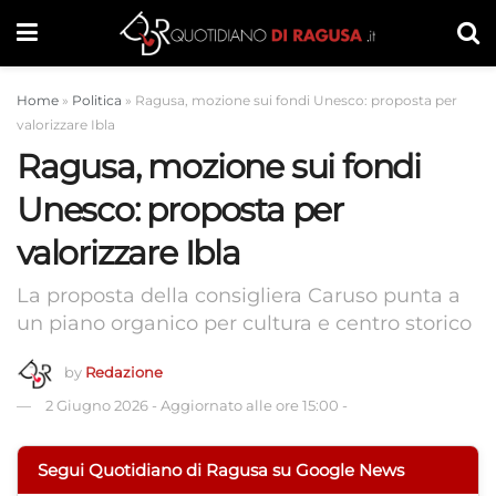
Home
»
Politica
»
Ragusa, mozione sui fondi Unesco: proposta per
valorizzare Ibla
Ragusa, mozione sui fondi
Unesco: proposta per
valorizzare Ibla
La proposta della consigliera Caruso punta a
un piano organico per cultura e centro storico
by
Redazione
2 Giugno 2026
-
Aggiornato alle ore 15:00
-
Segui Quotidiano di Ragusa su Google News