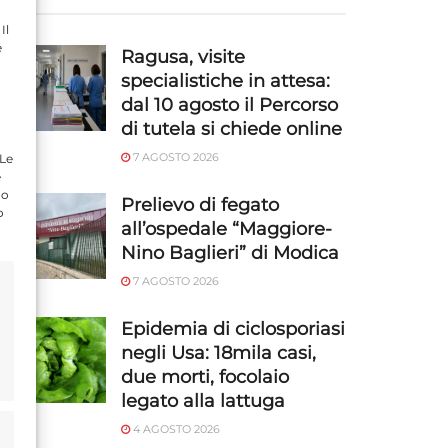
Il
e
Ragusa, visite
specialistiche in attesa:
dal 10 agosto il Percorso
di tutela si chiede online
7 AGOSTO 2026
 Le
e
do
Prelievo di fegato
o
all’ospedale “Maggiore-
Nino Baglieri” di Modica
7 AGOSTO 2026
Epidemia di ciclosporiasi
negli Usa: 18mila casi,
due morti, focolaio
legato alla lattuga
4 AGOSTO 2026