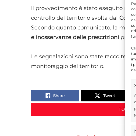
Pe
Il provvedimento è stato eseguito nelle 
co
co
controllo del territorio svolta dal
Commi
da
su
Secondo quanto comunicato, la misura 
ri
e inosservanze delle prescrizioni
previs
fu
Cl
tu
Le segnalazioni sono state raccolte nel 
im
i 
monitoraggio del territorio.
ne
A
Share
Tweet
d
p
TORNA
f