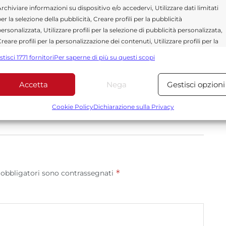
rchiviare informazioni su dispositivo e/o accedervi, Utilizzare dati limitati
er la selezione della pubblicità, Creare profili per la pubblicità
ragusa.it è composta da giornalisti, collaboratori e
ersonalizzata, Utilizzare profili per la selezione di pubblicità personalizzata,
ione che ogni giorno lavorano per offrire notizie,
reare profili per la personalizzazione dei contenuti, Utilizzare profili per la
curati dedicati alla Sicilia, all’attualità, alla politica,
elezione di contenuti personalizzati, Sviluppare e migliorare i servizi,
 allo sport. Un team dinamico e indipendente che
stisci 1771 fornitori
Per saperne di più su questi scopi
tilizzare dati limitati per la selezione dei contenuti.
ità e affidabilità.
Accetta
Nega
Gestisci opzioni
Funzionalità
Sempre attiv
bbinare e combinare dati provenienti da altre fonti di dati,
Cookie Policy
Dichiarazione sulla Privacy
ollegare diversi dispositivi, Identificare i dispositivi in base
alle informazioni trasmesse automaticamente.
Utilizzare dati di geolocalizzazione precisi, Riconoscere i
dispositivi in base a informazioni richieste attivamente.
*
 obbligatori sono contrassegnati
Garantire la sicurezza, prevenire e rilevare frodi,
correggere errori, Erogare e presentare
Sempre attiv
pubblicità e contenuto, Salvare e comunicare le
scelte sulla privacy.