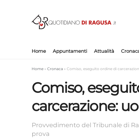
Home
Appuntamenti
Attualità
Cronac
Home
»
Cronaca
»
Comiso, eseguito ordine di carcerazio
Comiso, eseguito
carcerazione: u
Provvedimento del Tribunale di Ra
prova