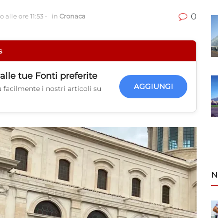
0
 alle ore 11:53
-
in
Cronaca
s
alle tue
Fonti preferite
AGGIUNGI
facilmente i nostri articoli su
N