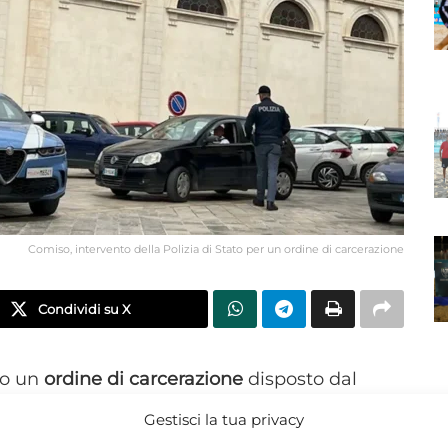
Comiso, intervento della Polizia di Stato per un ordine di carcerazione
Condividi su X
to un
ordine di carcerazione
disposto dal
evoca della misura dell’
affidamento in prova
.
Gestisci la tua privacy
N