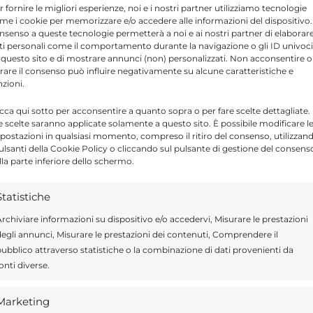
r fornire le migliori esperienze, noi e i nostri partner utilizziamo tecnologie
ultime ore nell’ambito dell’attività di
me i cookie per memorizzare e/o accedere alle informazioni del dispositivo. 
nsenso a queste tecnologie permetterà a noi e ai nostri partner di elaborar
ssariato di Pubblica Sicurezza di Comiso
.
ti personali come il comportamento durante la navigazione o gli ID univoci
 questo sito e di mostrare annunci (non) personalizzati. Non acconsentire o
restrittiva è scaturita da
reiterate violazioni
tirare il consenso può influire negativamente su alcune caratteristiche e
te dal regime di affidamento.
nzioni.
icca qui sotto per acconsentire a quanto sopra o per fare scelte dettagliate.
e scelte saranno applicate solamente a questo sito. È possibile modificare l
corso delle attività investigative e di
postazioni in qualsiasi momento, compreso il ritiro del consenso, utilizzan
pulsanti della Cookie Policy o cliccando sul pulsante di gestione del consens
lla parte inferiore dello schermo.
Statistiche
rchiviare informazioni su dispositivo e/o accedervi, Misurare le prestazioni
Send
Share
egli annunci, Misurare le prestazioni dei contenuti, Comprendere il
ubblico attraverso statistiche o la combinazione di dati provenienti da
 IN CRONACA
onti diverse.
Marketing