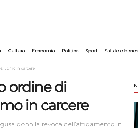
a
Cultura
Economia
Politica
Sport
Salute e benes
ne: uomo in carcere
 ordine di
N
omo in carcere
gusa dopo la revoca dell’affidamento in