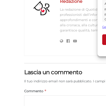
Redazione
A
p
La redazione di Quotidianodi
p
professionisti dell’informaz
C
approfondimenti e contenuti ac
s
alla cronaca, alla cultura e
Ge
U
garantisce qualità, tempestiv
A
C
Lascia un commento
Il tuo indirizzo email non sarà pubblicato.
I campi
*
Commento