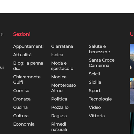
Sezioni
U
DR
Appuntamenti
Giarratana
Salute e
benessere
Attualità
Ispica
Santa Croce
Blog: la penna
Moda e
Camerina
ui
di…
spettacolo
Scicli
Chiaramonte
Modica
Gulfi
Sicilia
Monterosso
Comiso
Almo
Sport
Cronaca
Politica
Tecnologie
Cucina
Pozzallo
Video
Cultura
Ragusa
Vittoria
Economia
Rimedi
naturali