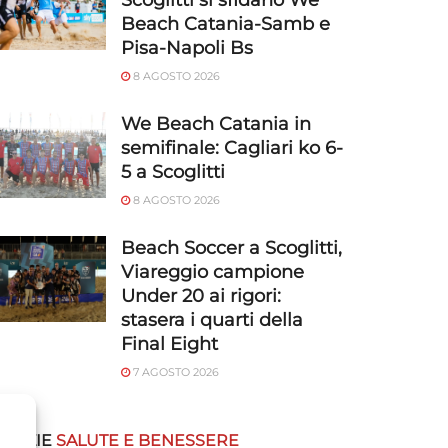
Scoglitti si sfidano We
Beach Catania-Samb e
Pisa-Napoli Bs
8 AGOSTO 2026
We Beach Catania in
semifinale: Cagliari ko 6-
5 a Scoglitti
8 AGOSTO 2026
Beach Soccer a Scoglitti,
Viareggio campione
Under 20 ai rigori:
stasera i quarti della
Final Eight
7 AGOSTO 2026
OTIZIE
SALUTE E BENESSERE