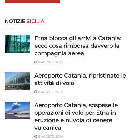
personalizzati, Sviluppare e migliorare i servizi, Utilizzare dati
limitati per la selezione dei contenuti.
NOTIZIE
SICILIA
Funzionalità
Sempre attivo
Abbinare e combinare dati provenienti da altre
Etna blocca gli arrivi a Catania:
fonti di dati, Collegare diversi dispositivi,
ecco cosa rimborsa davvero la
Identificare i dispositivi in base alle informazioni
compagnia aerea
trasmesse automaticamente.
8 AGOSTO 2026
Utilizzare dati di geolocalizzazione precisi,
Aeroporto Catania, ripristinate le
Riconoscere i dispositivi in base a informazioni
attività di volo
richieste attivamente.
8 AGOSTO 2026
Garantire la sicurezza, prevenire e
Aeroporto Catania, sospese le
rilevare frodi, correggere errori, Erogare
operazioni di volo per Etna in
e presentare pubblicità e contenuto,
Sempre attivo
eruzione e nuvola di cenere
Salvare e comunicare le scelte sulla
vulcanica
privacy.
8 AGOSTO 2026