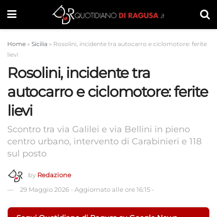
Home
»
Sicilia
»
Rosolini, incidente tra autocarro e ciclomotore: ferite
lievi
Rosolini, incidente tra
autocarro e ciclomotore: ferite
lievi
Scontro tra via Galilei e via Bellini in pieno
centro urbano, intervento di Carabinieri e 118
sul posto
by
Redazione
29 Maggio 2026
-
Aggiornato alle ore 16:15
-