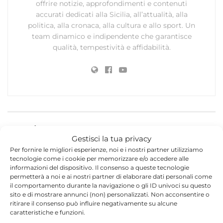
offrire notizie, approfondimenti e contenuti
accurati dedicati alla Sicilia, all’attualità, alla
politica, alla cronaca, alla cultura e allo sport. Un
team dinamico e indipendente che garantisce
qualità, tempestività e affidabilità.
Lascia un commento
Gestisci la tua privacy
Il tuo indirizzo email non sarà pubblicato.
I campi
Per fornire le migliori esperienze, noi e i nostri partner utilizziamo
tecnologie come i cookie per memorizzare e/o accedere alle
*
obbligatori sono contrassegnati
informazioni del dispositivo. Il consenso a queste tecnologie
permetterà a noi e ai nostri partner di elaborare dati personali come
*
Commento
il comportamento durante la navigazione o gli ID univoci su questo
sito e di mostrare annunci (non) personalizzati. Non acconsentire o
ritirare il consenso può influire negativamente su alcune
caratteristiche e funzioni.