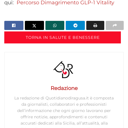
qui:
Percorso Dimagrimento GLP-1 Vitality
Funzionalità
Sempre attivo
Abbinare e combinare dati provenienti da altre
fonti di dati, Collegare diversi dispositivi,
Identificare i dispositivi in base alle informazioni
TORNA IN SALUTE E BENESSERE
trasmesse automaticamente.
Utilizzare dati di geolocalizzazione precisi,
Riconoscere i dispositivi in base a informazioni
richieste attivamente.
Garantire la sicurezza, prevenire e
Redazione
rilevare frodi, correggere errori, Erogare
e presentare pubblicità e contenuto,
Sempre attivo
La redazione di Quotidianodiragusa.it è composta
Salvare e comunicare le scelte sulla
da giornalisti, collaboratori e professionisti
privacy.
dell’informazione che ogni giorno lavorano per
offrire notizie, approfondimenti e contenuti
accurati dedicati alla Sicilia, all’attualità, alla