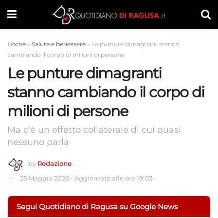
Home
»
Salute e benessere
»
Le punture dimagranti stanno
cambiando il corpo di milioni di persone
Le punture dimagranti
stanno cambiando il corpo di
milioni di persone
Ma c'è un effetto collaterale di cui quasi
nessuno parla
by
Redazione
25 Maggio 2026
-
Aggiornato alle ore 19:03
-
Segui Quotidiano di Ragusa su Google News