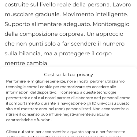
costruite sul livello reale della persona. Lavoro
muscolare graduale. Movimento intelligente.
Supporto alimentare adeguato. Monitoraggio
della composizione corporea. Un approccio
che non punti solo a far scendere il numero
sulla bilancia, ma a proteggere il corpo
mentre cambia.
Gestisci la tua privacy
Perché il vero obiettivo non dovrebbe essere
Per fornire le migliori esperienze, noi e i nostri partner utilizziamo
tecnologie come i cookie per memorizzare e/o accedere alle
semplicemente “dimagrire”.
informazioni del dispositivo. Il consenso a queste tecnologie
permetterà a noi e ai nostri partner di elaborare dati personali come
Dovrebbe essere perdere grasso senza
il comportamento durante la navigazione o gli ID univoci su questo
sito e di mostrare annunci (non) personalizzati. Non acconsentire o
perdere forza, vitalità e qualità della vita.
ritirare il consenso può influire negativamente su alcune
caratteristiche e funzioni.
In fondo, la domanda più importante non è
Clicca qui sotto per acconsentire a quanto sopra o per fare scelte