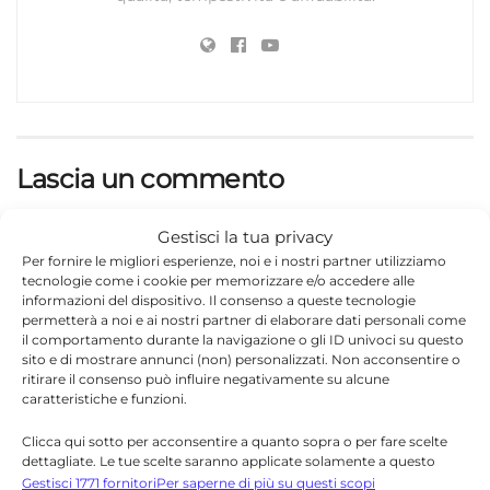
Lascia un commento
Il tuo indirizzo email non sarà pubblicato.
I campi
Gestisci la tua privacy
*
obbligatori sono contrassegnati
Per fornire le migliori esperienze, noi e i nostri partner utilizziamo
tecnologie come i cookie per memorizzare e/o accedere alle
*
Commento
informazioni del dispositivo. Il consenso a queste tecnologie
permetterà a noi e ai nostri partner di elaborare dati personali come
il comportamento durante la navigazione o gli ID univoci su questo
sito e di mostrare annunci (non) personalizzati. Non acconsentire o
ritirare il consenso può influire negativamente su alcune
caratteristiche e funzioni.
Clicca qui sotto per acconsentire a quanto sopra o per fare scelte
dettagliate. Le tue scelte saranno applicate solamente a questo
sito. È possibile modificare le impostazioni in qualsiasi momento,
Gestisci 1771 fornitori
Per saperne di più su questi scopi