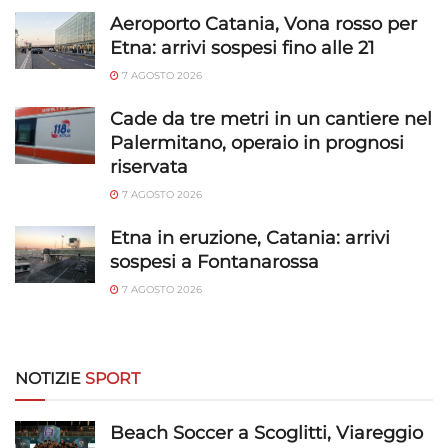
Funzionalità
Sempre attivo
Aeroporto Catania, Vona rosso per
Etna: arrivi sospesi fino alle 21
Abbinare e combinare dati provenienti da altre
fonti di dati, Collegare diversi dispositivi,
7 AGOSTO 2026
Identificare i dispositivi in base alle informazioni
trasmesse automaticamente.
Cade da tre metri in un cantiere nel
Palermitano, operaio in prognosi
Utilizzare dati di geolocalizzazione precisi,
riservata
Riconoscere i dispositivi in base a informazioni
7 AGOSTO 2026
richieste attivamente.
Etna in eruzione, Catania: arrivi
Garantire la sicurezza, prevenire e
sospesi a Fontanarossa
rilevare frodi, correggere errori, Erogare
7 AGOSTO 2026
e presentare pubblicità e contenuto,
Sempre attivo
Salvare e comunicare le scelte sulla
privacy.
NOTIZIE
SPORT
Beach Soccer a Scoglitti, Viareggio