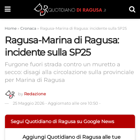
Home
»
Cronaca
»
Ragusa-Marina di Ragusa: incidente sulla SP25
Ragusa-Marina di Ragusa:
incidente sulla SP25
Furgone fuori strada contro un muretto a
secco: disagi alla circolazione sulla provinciale
per Marina di Ragusa
by
Redazione
25 Maggio 2026
-
Aggiornato alle ore 10:50
-
Segui Quotidiano di Ragusa su Google News
Aggiungi
Quotidiano di Ragusa
alle tue