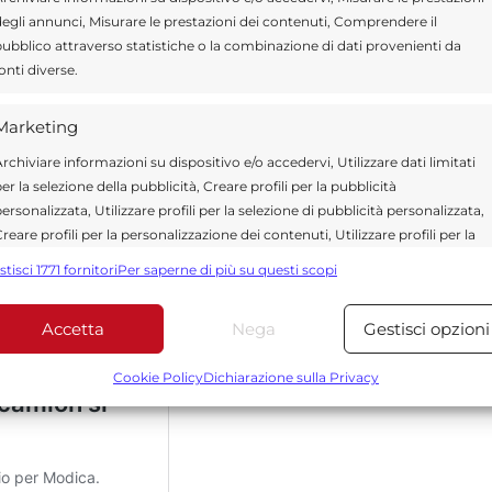
egli annunci, Misurare le prestazioni dei contenuti, Comprendere il
ubblico attraverso statistiche o la combinazione di dati provenienti da
onti diverse.
 la SP 25 per il tempo necessario alle
Marketing
e condizioni di sicurezza della carreggiata.
rchiviare informazioni su dispositivo e/o accedervi, Utilizzare dati limitati
er la selezione della pubblicità, Creare profili per la pubblicità
ersonalizzata, Utilizzare profili per la selezione di pubblicità personalizzata,
reare profili per la personalizzazione dei contenuti, Utilizzare profili per la
elezione di contenuti personalizzati, Sviluppare e migliorare i servizi,
stisci 1771 fornitori
Per saperne di più su questi scopi
tilizzare dati limitati per la selezione dei contenuti.
Accetta
Nega
Gestisci opzioni
Funzionalità
Sempre attiv
bbinare e combinare dati provenienti da altre fonti di dati,
Cookie Policy
Dichiarazione sulla Privacy
ollegare diversi dispositivi, Identificare i dispositivi in base
alle informazioni trasmesse automaticamente.
Utilizzare dati di geolocalizzazione precisi, Riconoscere i