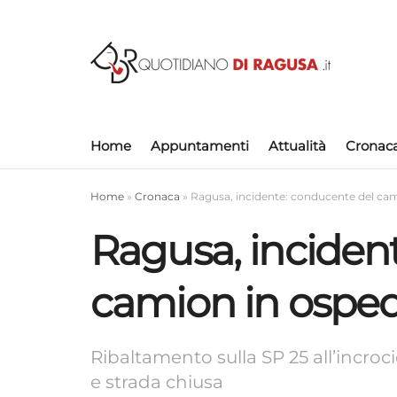
Home
Appuntamenti
Attualità
Cronac
Home
»
Cronaca
»
Ragusa, incidente: conducente del ca
Ragusa, inciden
camion in ospe
Ribaltamento sulla SP 25 all’incroci
e strada chiusa