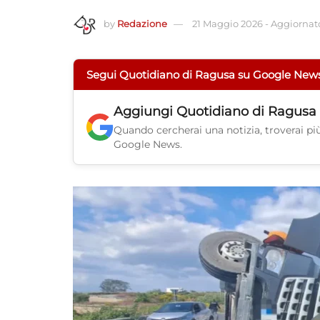
by
Redazione
21 Maggio 2026
-
Aggiornato
Segui Quotidiano di Ragusa su Google New
Aggiungi
Quotidiano di Ragusa
Quando cercherai una notizia, troverai più 
Google News.