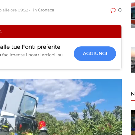
0
 alle ore 09:32
-
in
Cronaca
s
alle tue
Fonti preferite
AGGIUNGI
facilmente i nostri articoli su
N