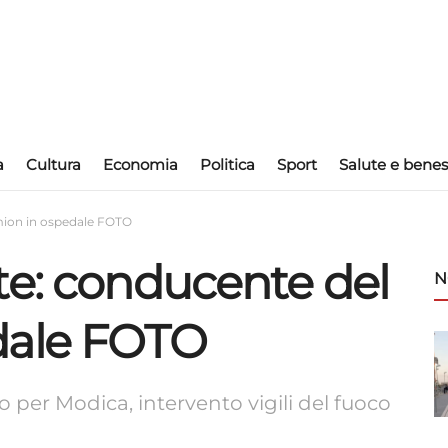
a
Cultura
Economia
Politica
Sport
Salute e benes
mion in ospedale FOTO
te: conducente del
N
dale FOTO
o per Modica, intervento vigili del fuoco