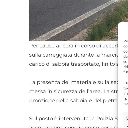
Pe
Per cause ancora in corso di accertame
co
co
sulla carreggiata durante la marcia. L
da
su
carico di sabbia trasportato, finito sull’
ri
fu
La presenza del materiale sulla sede st
Cl
tu
messa in sicurezza dell’area. La strada
im
i 
rimozione della sabbia e del pietrame 
ne
Sul posto è intervenuta la Polizia Stradal
accertamenti sono in corso per ricostru
A