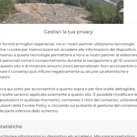
Gestisci la tua privacy
r fornire le migliori esperienze, noi e i nostri partner utilizziamo tecnologie
nto, il camion si è parzialmente ribaltato
me i cookie per memorizzare e/o accedere alle informazioni del dispositivo. 
nsenso a queste tecnologie permetterà a noi e ai nostri partner di elaborar
’impatto ha provocato la dispersione del
ti personali come il comportamento durante la navigazione o gli ID univoci
 questo sito e di mostrare annunci (non) personalizzati. Non acconsentire o
asfalto.
tirare il consenso può influire negativamente su alcune caratteristiche e
nzioni.
radale ha reso necessario l’intervento per la
icca qui sotto per acconsentire a quanto sopra o per fare scelte dettagliate.
e scelte saranno applicate solamente a questo sito. È possibile modificare l
 è stata chiusa per consentire le operazioni di
postazioni in qualsiasi momento, compreso il ritiro del consenso, utilizzan
pulsanti della Cookie Policy o cliccando sul pulsante di gestione del consens
caduti su entrambe le corsie.
lla parte inferiore dello schermo.
Statistiche
e per i rilievi e la gestione della viabilità. Gli
ire la dinamica dell’incidente e le cause del
rchiviare informazioni su dispositivo e/o accedervi, Misurare le prestazioni