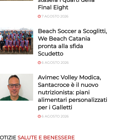
stasera i quarti della
Final Eight
7 AGOSTO 2026
Beach Soccer a Scoglitti,
We Beach Catania
pronta alla sfida
Scudetto
6 AGOSTO 2026
Avimec Volley Modica,
Santacroce è il nuovo
nutrizionista: piani
alimentari personalizzati
per i Galletti
6 AGOSTO 2026
OTIZIE
SALUTE E BENESSERE