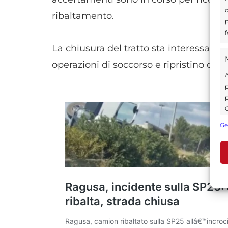
d
ribaltamento.
p
f
La chiusura del tratto sta interessando
operazioni di soccorso e ripristino dell
A
p
p
C
s
Ge
U
A
C