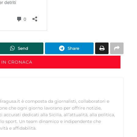
dispositivi in base a informazioni richieste attivamente.
Garantire la sicurezza, prevenire e rilevare frodi,
correggere errori, Erogare e presentare
Sempre attiv
pubblicità e contenuto, Salvare e comunicare le
scelte sulla privacy.
Send
Share
 IN CRONACA
ragusa.it è composta da giornalisti, collaboratori e
ione che ogni giorno lavorano per offrire notizie,
curati dedicati alla Sicilia, all’attualità, alla politica,
 allo sport. Un team dinamico e indipendente che
ità e affidabilità.