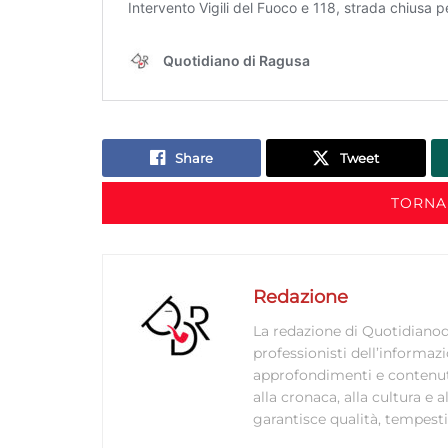
Share
Tweet
TORNA
Redazione
La redazione di Quotidianodi
professionisti dell’informaz
approfondimenti e contenuti ac
alla cronaca, alla cultura e
garantisce qualità, tempestiv