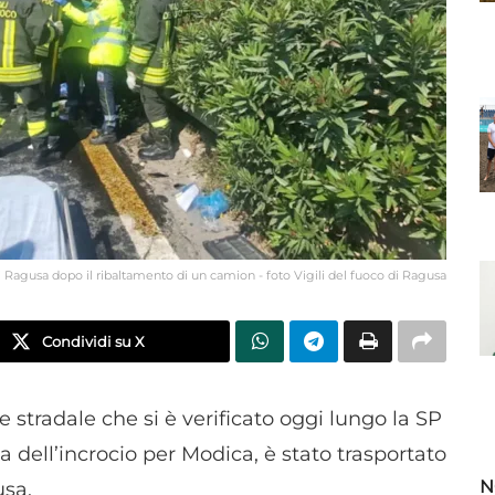
i Ragusa dopo il ribaltamento di un camion - foto Vigili del fuoco di Ragusa
Condividi su X
 stradale che si è verificato oggi lungo la SP
 dell’incrocio per Modica, è stato trasportato
N
usa.