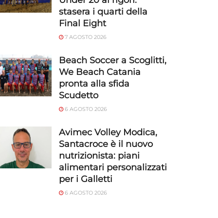
Under 20 ai rigori:
stasera i quarti della
Final Eight
7 AGOSTO 2026
Beach Soccer a Scoglitti,
We Beach Catania
pronta alla sfida
Scudetto
6 AGOSTO 2026
Avimec Volley Modica,
Santacroce è il nuovo
nutrizionista: piani
alimentari personalizzati
per i Galletti
6 AGOSTO 2026