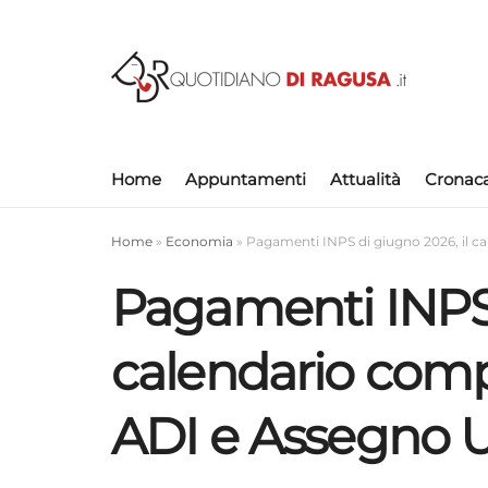
Home
Appuntamenti
Attualità
Cronac
Home
»
Economia
»
Pagamenti INPS di giugno 2026, il c
Pagamenti INPS 
calendario compl
ADI e Assegno 