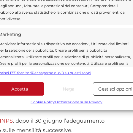
egli annunci, Misurare le prestazioni dei contenuti, Comprendere il
oltanto per importi complessivi inferiori a
ubblico attraverso statistiche o la combinazione di dati provenienti da
onti diverse.
Marketing
dicate dal calendario 2026 sono giovedì 18 e
rchiviare informazioni su dispositivo e/o accedervi, Utilizzare dati limitati
à attive e senza modifiche.
er la selezione della pubblicità, Creare profili per la pubblicità
ersonalizzata, Utilizzare profili per la selezione di pubblicità personalizzata,
tato una nuova domanda o ha aggiornato
reare profili per la personalizzazione dei contenuti, Utilizzare profili per la
elezione di contenuti personalizzati, Sviluppare e migliorare i servizi,
 slittare all’ultima settimana del mese
stisci 1771 fornitori
Per saperne di più su questi scopi
tilizzare dati limitati per la selezione dei contenuti.
ca. Giugno resta anche l’ultimo mese utile per
Accetta
Nega
Gestisci opzioni
Funzionalità
lo degli importi a partire da marzo con
Sempre attiv
bbinare e combinare dati provenienti da altre fonti di dati,
Cookie Policy
Dichiarazione sulla Privacy
ollegare diversi dispositivi, Identificare i dispositivi in base
alle informazioni trasmesse automaticamente.
INPS
, dopo il 30 giugno l’adeguamento
 sulle mensilità successive.
Utilizzare dati di geolocalizzazione precisi, Riconoscere i