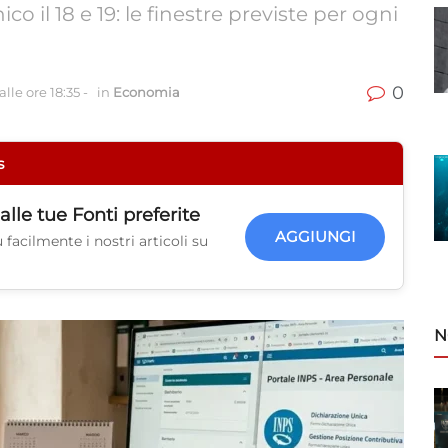
o il 18 e 19: le finestre previste per ogni
0
lle ore 18:35
-
in
Economia
s
alle tue
Fonti preferite
AGGIUNGI
facilmente i nostri articoli su
N