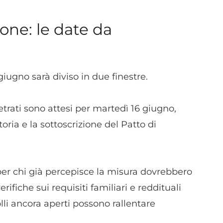
dispositivi in base a informazioni richieste attivamente.
one: le date da
Garantire la sicurezza, prevenire e rilevare frodi,
correggere errori, Erogare e presentare
Sempre attiv
pubblicità e contenuto, Salvare e comunicare le
scelte sulla privacy.
giugno sarà diviso in due finestre.
etrati sono attesi per martedì 16 giugno,
toria e la sottoscrizione del Patto di
 per chi già percepisce la misura dovrebbero
rifiche sui requisiti familiari e reddituali
lli ancora aperti possono rallentare