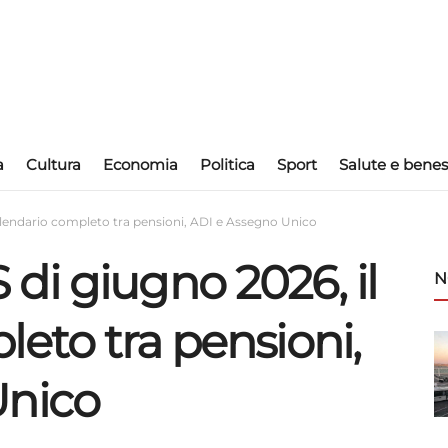
a
Cultura
Economia
Politica
Sport
Salute e benes
alendario completo tra pensioni, ADI e Assegno Unico
di giugno 2026, il
N
eto tra pensioni,
Unico