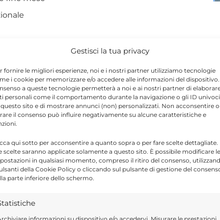
ionale
ico: le prime scadenze
Gestisci la tua privacy
r fornire le migliori esperienze, noi e i nostri partner utilizziamo tecnologie
me i cookie per memorizzare e/o accedere alle informazioni del dispositivo. 
nsenso a queste tecnologie permetterà a noi e ai nostri partner di elaborar
nedì 1° giugno 2026. Il cedolino INPS
ti personali come il comportamento durante la navigazione o gli ID univoci
 bancabile del mese, secondo la regola
 questo sito e di mostrare annunci (non) personalizzati. Non acconsentire o
tirare il consenso può influire negativamente su alcune caratteristiche e
nzioni.
icca qui sotto per acconsentire a quanto sopra o per fare scelte dettagliate.
e scelte saranno applicate solamente a questo sito. È possibile modificare l
e anche eventuali variazioni dell’importo
postazioni in qualsiasi momento, compreso il ritiro del consenso, utilizzan
tenute fiscali, addizionali locali, conguagli
pulsanti della Cookie Policy o cliccando sul pulsante di gestione del consens
lla parte inferiore dello schermo.
nti. Restano inoltre possibili le trattenute
ative.
Statistiche
rchiviare informazioni su dispositivo e/o accedervi, Misurare le prestazioni