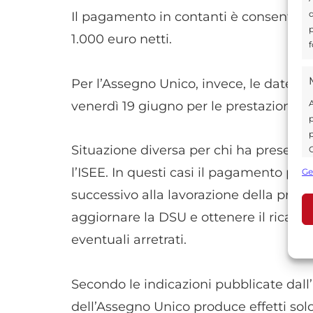
d
Il pagamento in contanti è consentito s
p
1.000 euro netti.
f
Per l’Assegno Unico, invece, le date in
A
venerdì 19 giugno per le prestazioni gi
p
p
Situazione diversa per chi ha presen
C
s
l’ISEE. In questi casi il pagamento può
Ge
U
successivo alla lavorazione della prati
aggiornare la DSU e ottenere il ricalco
eventuali arretrati.
A
C
Secondo le indicazioni pubblicate dall’
dell’Assegno Unico produce effetti solo