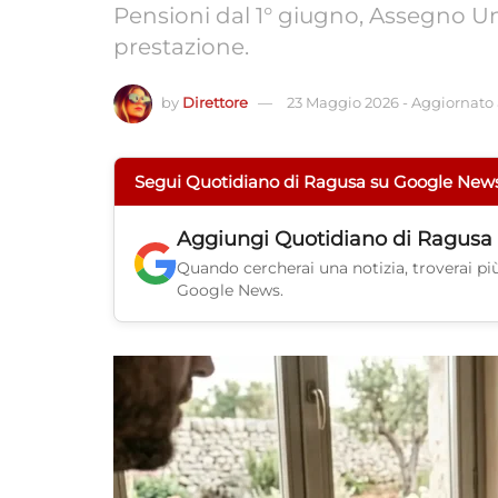
Pensioni dal 1° giugno, Assegno Unic
prestazione.
by
Direttore
23 Maggio 2026
-
Aggiornato a
Segui Quotidiano di Ragusa su Google New
Aggiungi
Quotidiano di Ragusa
Quando cercherai una notizia, troverai più 
Google News.