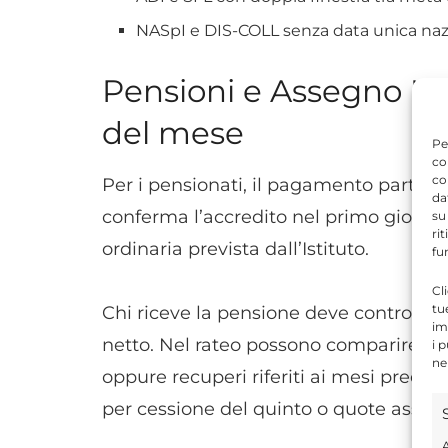
NASpI e DIS-COLL senza data unica naz
Pensioni e Assegno Un
del mese
Pe
co
co
Per i pensionati, il pagamento parte lu
da
conferma l’accredito nel primo giorno
su
ri
ordinaria prevista dall’Istituto.
fu
Cl
tu
Chi riceve la pensione deve controllar
im
netto. Nel rateo possono comparire trat
i 
ne
oppure recuperi riferiti ai mesi precede
per cessione del quinto o quote associ
A