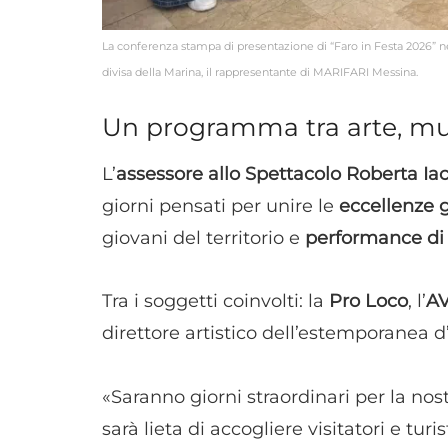
La conferenza stampa di presentazione di “Faro in Festa 2026” ne
divisa della Marina, il rappresentante di MARIFARI Messina.
Un programma tra arte, mu
L’
assessore allo Spettacolo Roberta Ia
giorni pensati per unire le
eccellenze 
giovani del territorio e
performance di
Tra i soggetti coinvolti: la
Pro Loco
, l’
AV
direttore artistico dell’estemporanea d
«Saranno giorni straordinari per la nos
sarà lieta di accogliere visitatori e turist