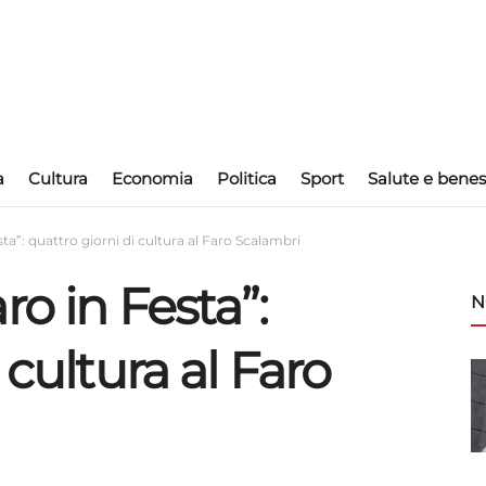
a
Cultura
Economia
Politica
Sport
Salute e benes
ta”: quattro giorni di cultura al Faro Scalambri
ro in Festa”:
N
 cultura al Faro