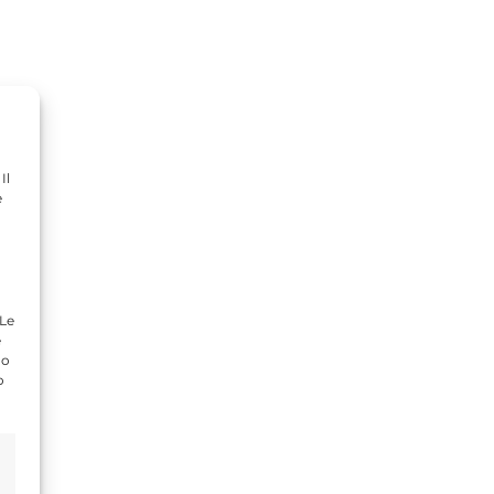
Il
e
 Le
e
do
o