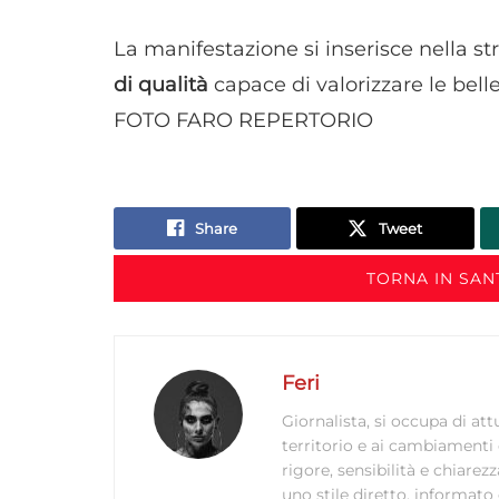
La manifestazione si inserisce nella 
di qualità
capace di valorizzare le belle
FOTO FARO REPERTORIO
Share
Tweet
TORNA IN SAN
Feri
Giornalista, si occupa di att
territorio e ai cambiamenti 
rigore, sensibilità e chiar
uno stile diretto, informato