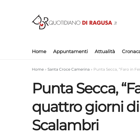
Home
Appuntamenti
Attualità
Cronac
Home
»
Santa Croce Camerina
»
Punta Secca, “Faro in Fes
Punta Secca, “Fa
quattro giorni di
Scalambri