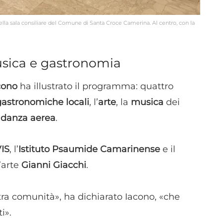
dispositivi in base a informazioni richieste attivamente.
lla sala consiliare del Comune di Santa Croce Camerina. Al centro, con la
Garantire la sicurezza, prevenire e rilevare frodi,
correggere errori, Erogare e presentare
Sempre attiv
pubblicità e contenuto, Salvare e comunicare le
sica e gastronomia
scelte sulla privacy.
cono
ha illustrato il programma: quattro
gastronomiche locali
, l’
arte
, la
musica
dei
 danza aerea
.
IS
, l’
Istituto Psaumide Camarinense
e il
’arte
Gianni Giacchi
.
tra comunità», ha dichiarato Iacono, «che
i».