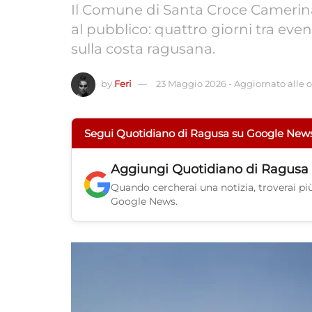
Il Comune di Santa Croce Camerina 
al pubblico: quattro giorni tra even
sulla costa ragusana.
by
Feri
23 Maggio 2026
-
Aggiornato alle o
Segui Quotidiano di Ragusa su Google New
Aggiungi
Quotidiano di Ragusa
Quando cercherai una notizia, troverai più 
Google News.