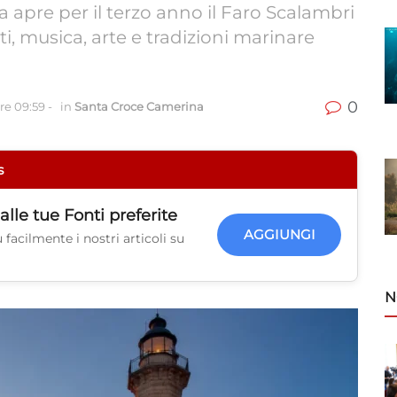
apre per il terzo anno il Faro Scalambri
ti, musica, arte e tradizioni marinare
0
re 09:59
-
in
Santa Croce Camerina
s
alle tue
Fonti preferite
AGGIUNGI
facilmente i nostri articoli su
N