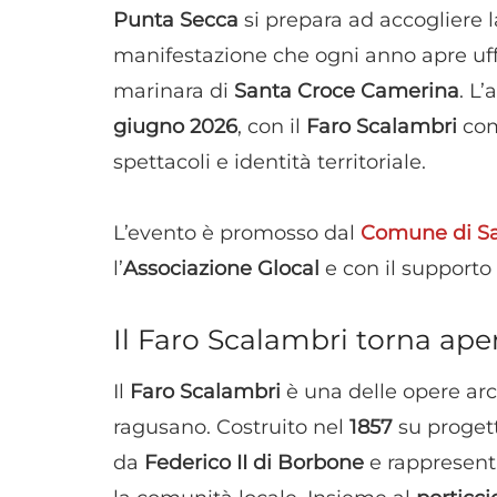
Punta Secca
si prepara ad accogliere l
manifestazione che ogni anno apre uff
marinara di
Santa Croce Camerina
. L
giugno 2026
, con il
Faro Scalambri
come
spettacoli e identità territoriale.
L’evento è promosso dal
Comune di S
l’
Associazione Glocal
e con il supporto
Il Faro Scalambri torna ape
Il
Faro Scalambri
è una delle opere arch
ragusano. Costruito nel
1857
su proget
da
Federico II di Borbone
e rappresenta