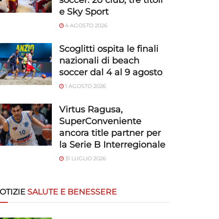
soccer: 20 club, tre titoli
e Sky Sport
4 AGOSTO 2026
Scoglitti ospita le finali
nazionali di beach
soccer dal 4 al 9 agosto
1 AGOSTO 2026
Virtus Ragusa,
SuperConveniente
ancora title partner per
la Serie B Interregionale
31 LUGLIO 2026
OTIZIE
SALUTE E BENESSERE