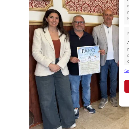
d
p
f
A
p
p
C
s
Ge
U
A
C