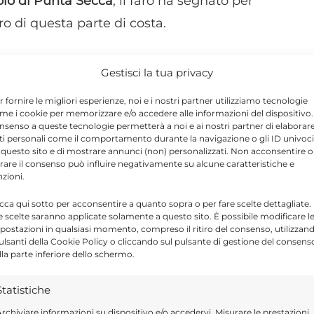
olo di Punta Secca
, il faro ha segnato per
o di questa parte di costa.
umento sarà aperto al pubblico con
visite
Gestisci la tua privacy
lla manifestazione.
r fornire le migliori esperienze, noi e i nostri partner utilizziamo tecnologie
me i cookie per memorizzare e/o accedere alle informazioni del dispositivo. 
nsenso a queste tecnologie permetterà a noi e ai nostri partner di elaborar
ato: «Il Faro di Punta Secca è un simbolo
ti personali come il comportamento durante la navigazione o gli ID univoci
 questo sito e di mostrare annunci (non) personalizzati. Non acconsentire o
riaprire al pubblico per il terzo anno
tirare il consenso può influire negativamente su alcune caratteristiche e
nzioni.
 evento, per noi è motivo d’orgoglio e di
icca qui sotto per acconsentire a quanto sopra o per fare scelte dettagliate.
e scelte saranno applicate solamente a questo sito. È possibile modificare l
postazioni in qualsiasi momento, compreso il ritiro del consenso, utilizzan
pulsanti della Cookie Policy o cliccando sul pulsante di gestione del consens
lla parte inferiore dello schermo.
Statistiche
rchiviare informazioni su dispositivo e/o accedervi, Misurare le prestazioni