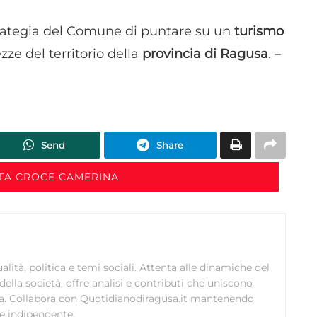
strategia del Comune di puntare su un
turismo
zze del territorio della
provincia di Ragusa
. –
Send
Share
TA CROCE CAMERINA
ualità, politica e temi sociali. Attenta alle dinamiche del
della società, offre analisi e contributi che uniscono
ezza. Collabora con Quotidianodiragusa.it mantenendo
 e indipendente.