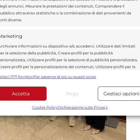
egli annunci, Misurare le prestazioni dei contenuti, Comprendere il
ubblico attraverso statistiche o la combinazione di dati provenienti da
onti diverse.
Marketing
rchiviare informazioni su dispositivo e/o accedervi, Utilizzare dati limitati
er la selezione della pubblicità, Creare profili per la pubblicità
ersonalizzata, Utilizzare profili per la selezione di pubblicità personalizzata,
reare profili per la personalizzazione dei contenuti, Utilizzare profili per la
elezione di contenuti personalizzati, Sviluppare e migliorare i servizi,
stisci 1771 fornitori
Per saperne di più su questi scopi
tilizzare dati limitati per la selezione dei contenuti.
Accetta
Nega
Gestisci opzioni
Funzionalità
Sempre attiv
bbinare e combinare dati provenienti da altre fonti di dati,
Cookie Policy
Dichiarazione sulla Privacy
ollegare diversi dispositivi, Identificare i dispositivi in base
alle informazioni trasmesse automaticamente.
Utilizzare dati di geolocalizzazione precisi, Riconoscere i