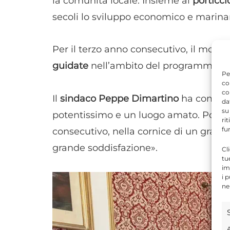
la comunità locale. Insieme al
porticci
secoli lo sviluppo economico e marinar
Per il terzo anno consecutivo, il mon
guidate
nell’ambito del programma de
Pe
co
co
Il
sindaco Peppe Dimartino
ha comment
da
su
potentissimo e un luogo amato. Poterlo 
ri
fu
consecutivo, nella cornice di un grande
grande soddisfazione».
Cl
tu
im
i 
ne
A