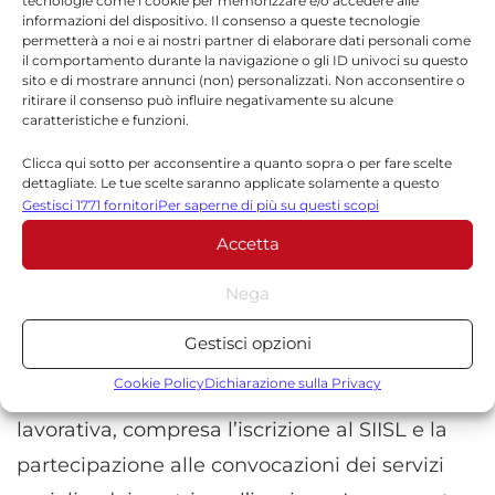
tecnologie come i cookie per memorizzare e/o accedere alle
La durata dell’ADI resta però collegata alla
informazioni del dispositivo. Il consenso a queste tecnologie
permetterà a noi e ai nostri partner di elaborare dati personali come
validità del permesso di soggiorno. Se il titolo
il comportamento durante la navigazione o gli ID univoci su questo
sito e di mostrare annunci (non) personalizzati. Non acconsentire o
dura un anno, anche il beneficio non potrà
ritirare il consenso può influire negativamente su alcune
caratteristiche e funzioni.
superare quella scadenza. In caso di rinnovo, il
sostegno può proseguire. Se invece il
Clicca qui sotto per acconsentire a quanto sopra o per fare scelte
dettagliate. Le tue scelte saranno applicate solamente a questo
permesso viene convertito in un’altra
sito. È possibile modificare le impostazioni in qualsiasi momento,
Gestisci 1771 fornitori
Per saperne di più su questi scopi
compreso il ritiro del consenso, utilizzando i pulsanti della Cookie
tipologia, sarà necessario presentare una
Accetta
Policy o cliccando sul pulsante di gestione del consenso nella parte
inferiore dello schermo.
nuova domanda secondo le regole ordinarie
Nega
dell’Assegno di Inclusione.
Statistiche
Gestisci opzioni
Archiviare informazioni su dispositivo e/o accedervi, Misurare le
Restano inoltre obbligatori gli adempimenti
prestazioni degli annunci, Misurare le prestazioni dei contenuti,
Cookie Policy
Dichiarazione sulla Privacy
previsti dal percorso di inclusione sociale e
Comprendere il pubblico attraverso statistiche o la
lavorativa, compresa l’iscrizione al SIISL e la
combinazione di dati provenienti da fonti diverse.
partecipazione alle convocazioni dei servizi
Marketing