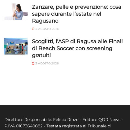
Zanzare, pelle e prevenzione: cosa
sapere durante l’estate nel
Ragusano
4 AGOSTO 2026
Scoglitti, l’ASP di Ragusa alle Finali
di Beach Soccer con screening
gratuiti
3 AGOSTO 2026
Direttore Responsabile: Felicia Rinzo - Editore QDR News -
P.IVA 01673640882 - Testata registrata al Tribunale di