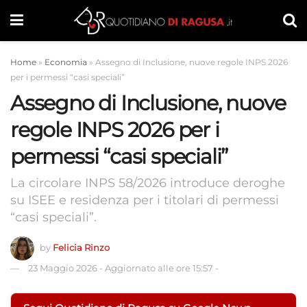
Home
»
Economia
»
Assegno di Inclusione, nuove regole INPS 2026
per i permessi “casi speciali”
Assegno di Inclusione, nuove
regole INPS 2026 per i
permessi “casi speciali”
La circolare INPS 58/2026 introduce deroghe
su ISEE e residenza per i titolari di permessi
“casi speciali”.
by
Felicia Rinzo
23 Maggio 2026
-
Aggiornato alle ore 15:57
-