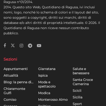
Ragusa n°01/2014.
2014. Questo sito Web, Quotidiano di Ragusa, ivi inclusi
nomi, logo, nonchè lo schema di colori e il layout del sito,
sono soggetti a copyright, diritti sui marchi, diritti di
database e/o altri diritti di proprietà intellettuale. © 2026. Il
Quotidiano di Ragusa non riceve nessun contributo
pubblico.
Sezioni
Appuntamenti
Giarratana
Salute e
benessere
Attualità
Ispica
Santa Croce
Blog: la penna di…
Moda e
Camerina
spettacolo
Chiaramonte
Scicli
Gulfi
Modica
Sicilia
Comiso
Monterosso Almo
Sport