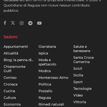
Quotidiano di Ragusa non riceve nessun contributo
pubblico.
Sezioni
Appuntamenti
Giarratana
Salute e
benessere
Attualità
Ispica
Santa Croce
Blog: la penna di…
Moda e
Camerina
spettacolo
Chiaramonte
Scicli
Gulfi
Modica
Sicilia
Comiso
Monterosso Almo
Sport
Cronaca
Politica
Tecnologie
Cucina
Pozzallo
Video
Cultura
Ragusa
Vittoria
Economia
Rimedi naturali