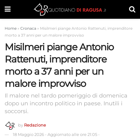
Home
»
Cronaca
»
Misilmeri piange Antonio Rattenuti, imprenditore
morto a 37 anni per un malore improvviso
Misilmeri piange Antonio
Rattenuti, imprenditore
morto a 37 anni per un
malore improvviso
Il malore nel tardo pomeriggio di domenica
dopo un incontro politico in paese. Inutili i
soccorsi.
by
Redazione
18 Maggio 2026
-
Aggiornato alle ore 21:05
-