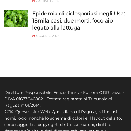
7 AGOSTO 2026
Epidemia di ciclosporiasi negli Usa:
18mila casi, due morti, focolaio
legato alla lattuga
4 AGOSTO 2026
Direttore Responsabile: Felicia Rinzo - Editore QDR News -
P.IVA 01673640882 - Testata registrata al Tribunale di
Ragusa n°01/2014.
2014. Questo sito Web, Quotidiano di Ragusa, ivi inclusi
nomi, logo, nonchè lo schema di colori e il layout del sito,
sono soggetti a copyright, diritti sui marchi, diritti di
database e/o altri diritti di proprietà intellettuale. © 2026. Il