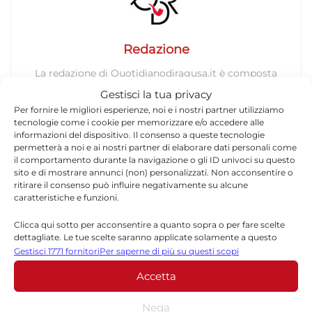
Redazione
La redazione di Quotidianodiragusa.it è composta
da giornalisti, collaboratori e professionisti
Gestisci la tua privacy
dell’informazione che ogni giorno lavorano per
Per fornire le migliori esperienze, noi e i nostri partner utilizziamo
offrire notizie, approfondimenti e contenuti
tecnologie come i cookie per memorizzare e/o accedere alle
accurati dedicati alla Sicilia, all’attualità, alla
informazioni del dispositivo. Il consenso a queste tecnologie
permetterà a noi e ai nostri partner di elaborare dati personali come
politica, alla cronaca, alla cultura e allo sport. Un
il comportamento durante la navigazione o gli ID univoci su questo
team dinamico e indipendente che garantisce
sito e di mostrare annunci (non) personalizzati. Non acconsentire o
qualità, tempestività e affidabilità.
ritirare il consenso può influire negativamente su alcune
caratteristiche e funzioni.
Clicca qui sotto per acconsentire a quanto sopra o per fare scelte
dettagliate. Le tue scelte saranno applicate solamente a questo
sito. È possibile modificare le impostazioni in qualsiasi momento,
Gestisci 1771 fornitori
Per saperne di più su questi scopi
compreso il ritiro del consenso, utilizzando i pulsanti della Cookie
Accetta
Policy o cliccando sul pulsante di gestione del consenso nella parte
inferiore dello schermo.
Lascia un commento
Nega