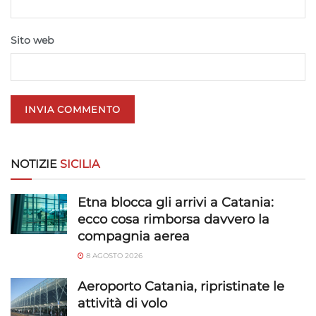
Identificare i dispositivi in base alle informazioni
trasmesse automaticamente.
Sito web
Utilizzare dati di geolocalizzazione precisi,
Riconoscere i dispositivi in base a informazioni
richieste attivamente.
Garantire la sicurezza, prevenire e
rilevare frodi, correggere errori, Erogare
e presentare pubblicità e contenuto,
Sempre attivo
NOTIZIE
SICILIA
Salvare e comunicare le scelte sulla
privacy.
Etna blocca gli arrivi a Catania:
ecco cosa rimborsa davvero la
compagnia aerea
8 AGOSTO 2026
Aeroporto Catania, ripristinate le
attività di volo