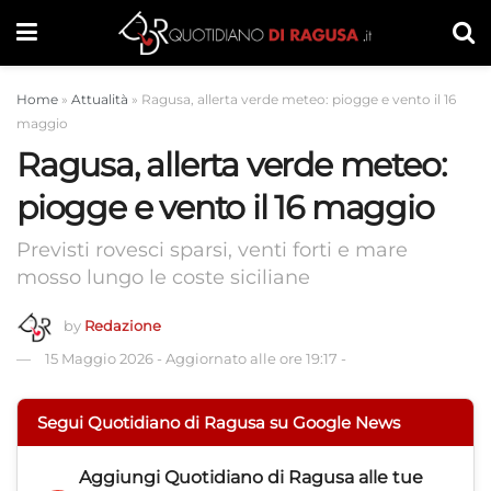
Home
»
Attualità
»
Ragusa, allerta verde meteo: piogge e vento il 16
maggio
Ragusa, allerta verde meteo:
piogge e vento il 16 maggio
Previsti rovesci sparsi, venti forti e mare
mosso lungo le coste siciliane
by
Redazione
15 Maggio 2026
-
Aggiornato alle ore 19:17
-
Segui Quotidiano di Ragusa su Google News
Aggiungi
Quotidiano di Ragusa
alle tue