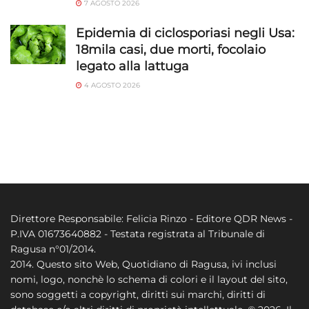
7 AGOSTO 2026
Epidemia di ciclosporiasi negli Usa:
18mila casi, due morti, focolaio
legato alla lattuga
4 AGOSTO 2026
Direttore Responsabile: Felicia Rinzo - Editore QDR News -
P.IVA 01673640882 - Testata registrata al Tribunale di
Ragusa n°01/2014.
2014. Questo sito Web, Quotidiano di Ragusa, ivi inclusi
nomi, logo, nonchè lo schema di colori e il layout del sito,
sono soggetti a copyright, diritti sui marchi, diritti di