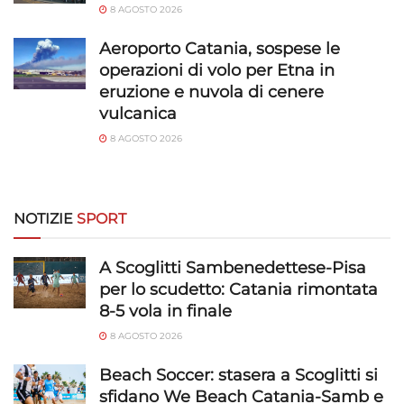
e presentare pubblicità e contenuto,
Sempre attivo
8 AGOSTO 2026
Salvare e comunicare le scelte sulla
privacy.
Aeroporto Catania, sospese le
operazioni di volo per Etna in
eruzione e nuvola di cenere
vulcanica
8 AGOSTO 2026
NOTIZIE
SPORT
A Scoglitti Sambenedettese-Pisa
per lo scudetto: Catania rimontata
8-5 vola in finale
8 AGOSTO 2026
Beach Soccer: stasera a Scoglitti si
sfidano We Beach Catania-Samb e