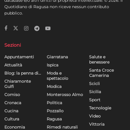
database e/o altri diritti di proprietà intellettuale. © 2026. Il
Quotidiano di Ragusa non riceve nessun contributo
pubblico.
Sezioni
Appuntamenti
Giarratana
Salute e
benessere
Attualità
Ispica
Santa Croce
Blog: la penna di…
Moda e
Camerina
spettacolo
Chiaramonte
Scicli
Gulfi
Modica
Sicilia
Comiso
Monterosso Almo
Sport
Cronaca
Politica
Tecnologie
Cucina
Pozzallo
Video
Cultura
Ragusa
Vittoria
Economia
Rimedi naturali