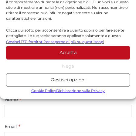
il comportamento durante la navigazione o gli ID univoci su questo
Il tuo indirizzo email non sarà pubblicato.
I campi
sito e di mostrare annunci (non) personalizzati. Non acconsentire o
*
obbligatori sono contrassegnati
ritirare il consenso può influire negativamente su alcune
caratteristiche e funzioni.
*
Commento
Clicca qui sotto per acconsentire a quanto sopra o per fare scelte
dettagliate. Le tue scelte saranno applicate solamente a questo
sito. È possibile modificare le impostazioni in qualsiasi momento,
Gestisci 1771 fornitori
Per saperne di più su questi scopi
compreso il ritiro del consenso, utilizzando i pulsanti della Cookie
Accetta
Policy o cliccando sul pulsante di gestione del consenso nella parte
inferiore dello schermo.
Nega
Statistiche
Gestisci opzioni
Archiviare informazioni su dispositivo e/o accedervi, Misurare le
prestazioni degli annunci, Misurare le prestazioni dei contenuti,
Cookie Policy
Dichiarazione sulla Privacy
Comprendere il pubblico attraverso statistiche o la
*
Nome
combinazione di dati provenienti da fonti diverse.
Marketing
*
Email
Archiviare informazioni su dispositivo e/o accedervi, Utilizzare
dati limitati per la selezione della pubblicità, Creare profili per la