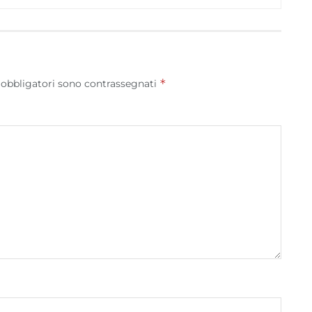
dispositivi in base a informazioni richieste attivamente.
Garantire la sicurezza, prevenire e rilevare frodi,
correggere errori, Erogare e presentare
Sempre attiv
pubblicità e contenuto, Salvare e comunicare le
*
 obbligatori sono contrassegnati
scelte sulla privacy.