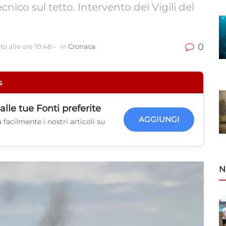
nico sul tetto. Intervento dei Vigili del
0
o alle ore 10:48
-
in
Cronaca
s
alle tue
Fonti preferite
AGGIUNGI
facilmente i nostri articoli su
N