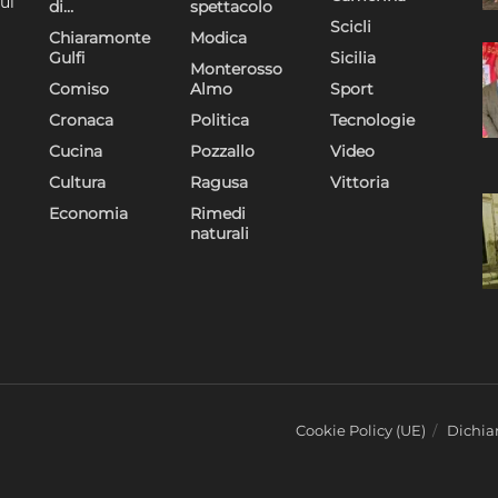
ui
di…
spettacolo
Scicli
Chiaramonte
Modica
Gulfi
Sicilia
Monterosso
Comiso
Almo
Sport
Cronaca
Politica
Tecnologie
Cucina
Pozzallo
Video
Cultura
Ragusa
Vittoria
Economia
Rimedi
naturali
Cookie Policy (UE)
Dichiar