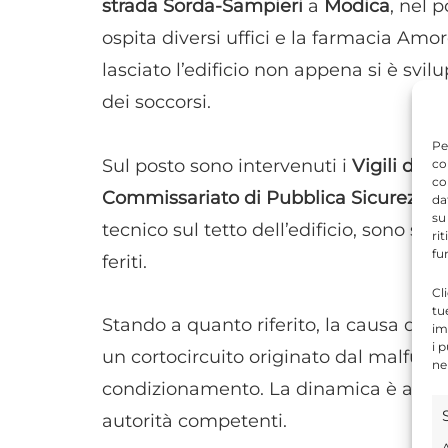
strada Sorda-Sampieri
a
Modica
, nel 
ospita diversi uffici e la farmacia Amo
lasciato l’edificio non appena si è svil
dei soccorsi.
Pe
Sul posto sono intervenuti i
Vigili del
co
co
Commissariato di Pubblica Sicurezza 
da
su
tecnico sul tetto dell’edificio, sono st
ri
fu
feriti.
Cl
tu
Stando a quanto riferito, la causa del 
im
i 
un cortocircuito originato dal malfun
ne
condizionamento. La dinamica è ancora
autorità competenti.
A