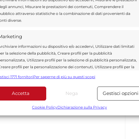
egli annunci, Misurare le prestazioni dei contenuti, Comprendere il
ubblico attraverso statistiche o la combinazione di dati provenienti da
onti diverse.
Send
Share
 IN CRONACA
Marketing
rchiviare informazioni su dispositivo e/o accedervi, Utilizzare dati limitati
er la selezione della pubblicità, Creare profili per la pubblicità
ersonalizzata, Utilizzare profili per la selezione di pubblicità personalizzata,
reare profili per la personalizzazione dei contenuti, Utilizzare profili per la
elezione di contenuti personalizzati, Sviluppare e migliorare i servizi,
e blogger con oltre 15 anni di esperienza nel panorama
stisci 1771 fornitori
Per saperne di più su questi scopi
tilizzare dati limitati per la selezione dei contenuti.
Ha collaborato con importanti testate regionali, tra cui
disicilia.it e Giornale di Siracusa. Fondatrice di
Accetta
Nega
Gestisci opzioni
13, dal gennaio 2014 è Direttore del Quotidiano di
Funzionalità
Sempre attiv
nte di cronaca locale, politica siciliana, attualità,
bbinare e combinare dati provenienti da altre fonti di dati,
Cookie Policy
Dichiarazione sulla Privacy
ollegare diversi dispositivi, Identificare i dispositivi in base
alle informazioni trasmesse automaticamente.
Utilizzare dati di geolocalizzazione precisi, Riconoscere i