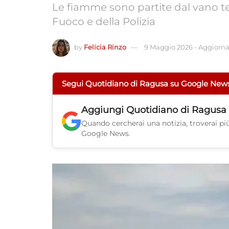
Le fiamme sono partite dal vano tec
Fuoco e della Polizia
by
Felicia Rinzo
9 Maggio 2026
-
Aggiornat
Segui Quotidiano di Ragusa su Google New
Aggiungi
Quotidiano di Ragusa
Quando cercherai una notizia, troverai più 
Google News.