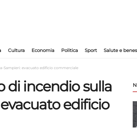
a
Cultura
Economia
Politica
Sport
Salute e benes
rda-Sampieri: evacuato edificio commerciale
 di incendio sulla
N
evacuato edificio