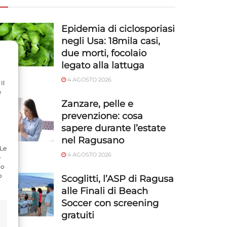
Epidemia di ciclosporiasi
negli Usa: 18mila casi,
due morti, focolaio
legato alla lattuga
4 AGOSTO 2026
Il
e
Zanzare, pelle e
prevenzione: cosa
sapere durante l’estate
nel Ragusano
 Le
4 AGOSTO 2026
e
do
o
Scoglitti, l’ASP di Ragusa
alle Finali di Beach
Soccer con screening
gratuiti