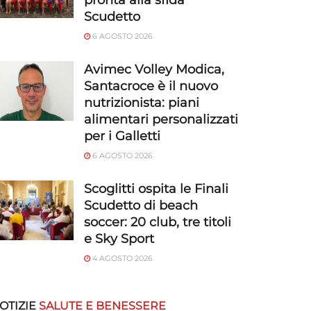
pronta alla sfida
Scudetto
6 AGOSTO 2026
Avimec Volley Modica,
Santacroce è il nuovo
nutrizionista: piani
alimentari personalizzati
per i Galletti
6 AGOSTO 2026
Scoglitti ospita le Finali
Scudetto di beach
soccer: 20 club, tre titoli
e Sky Sport
4 AGOSTO 2026
OTIZIE
SALUTE E BENESSERE