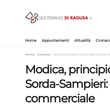
Home
Appuntamenti
Attualità
Cronac
Home
»
Cronaca
»
Modica, principio di incendio sulla So
Modica, principio
Sorda-Sampieri: 
commerciale