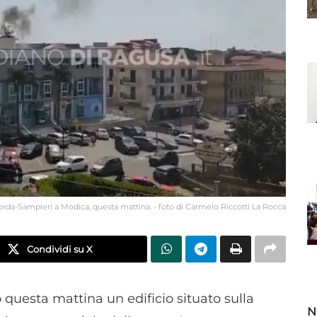
Sorda-Sampieri a Modica, questa mattina. - foto di Carmelo Riccotti La Rocca
Condividi su X
 questa mattina un edificio situato sulla
N