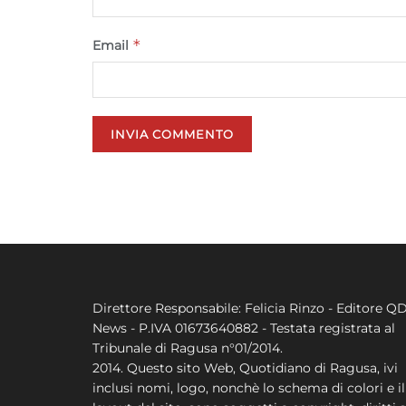
*
Email
Direttore Responsabile: Felicia Rinzo - Editore Q
News - P.IVA 01673640882 - Testata registrata al
Tribunale di Ragusa n°01/2014.
2014. Questo sito Web, Quotidiano di Ragusa, ivi
inclusi nomi, logo, nonchè lo schema di colori e il