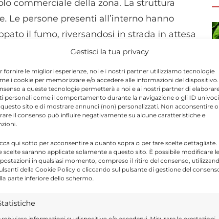
polo commerciale della zona. La struttura
re. Le persone presenti all’interno hanno
uppato il fumo, riversandosi in strada in attesa
Gestisci la tua privacy
r fornire le migliori esperienze, noi e i nostri partner utilizziamo tecnologie
 Fuoco di Modica
e una volante del
me i cookie per memorizzare e/o accedere alle informazioni del dispositivo. 
nsenso a queste tecnologie permetterà a noi e ai nostri partner di elaborar
di Modica
. Le fiamme, partite dal vano
ti personali come il comportamento durante la navigazione o gli ID univoci
 questo sito e di mostrare annunci (non) personalizzati. Non acconsentire o
ate spente in breve tempo. Non si registrano
tirare il consenso può influire negativamente su alcune caratteristiche e
nzioni.
icca qui sotto per acconsentire a quanto sopra o per fare scelte dettagliate.
e scelte saranno applicate solamente a questo sito. È possibile modificare l
principio di incendio sarebbe riconducibile a
postazioni in qualsiasi momento, compreso il ritiro del consenso, utilizzan
pulsanti della Cookie Policy o cliccando sul pulsante di gestione del consens
zionamento di un impianto di
lla parte inferiore dello schermo.
 in corso di accertamento da parte delle
Statistiche
rchiviare informazioni su dispositivo e/o accedervi, Misurare le prestazioni