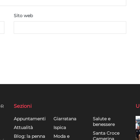
Sito web
Sezioni
U
DR
Appuntamenti
Giarratana
Salute e
benessere
Attualità
Ispica
Santa Croce
Blog: la penna
Moda e
Camerina