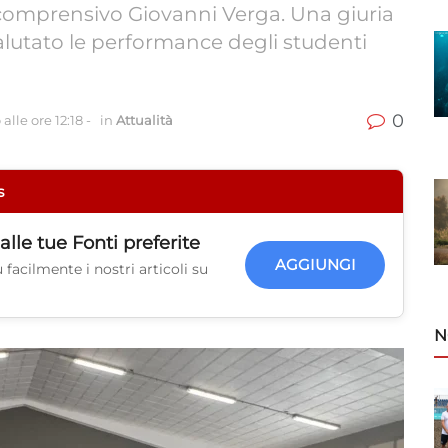
uto comprensivo Giovanni Verga. Una giuria
alutato le performance degli studenti
0
alle ore 12:18
-
in
Attualità
s
alle tue
Fonti preferite
AGGIUNGI
facilmente i nostri articoli su
N