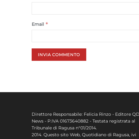
*
Email
Direttore Responsabile: Felicia Rinzo - Editore Q
News - P.IVA 01673640882 - Testata registrata al
Tribunale di Ragusa n°01/2014.
2014. Questo sito Web, Quotidiano di Ragusa, ivi