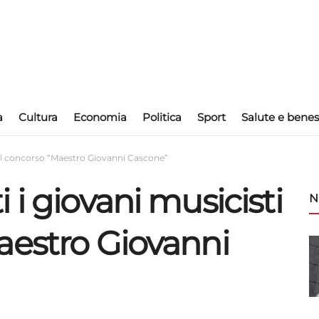
a
Cultura
Economia
Politica
Sport
Salute e benes
del concorso “Maestro Giovanni Cascone”
 i giovani musicisti
N
aestro Giovanni