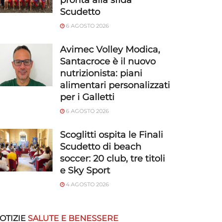
pronta alla sfida
Scudetto
6 AGOSTO 2026
Avimec Volley Modica,
Santacroce è il nuovo
nutrizionista: piani
alimentari personalizzati
per i Galletti
6 AGOSTO 2026
Scoglitti ospita le Finali
Scudetto di beach
soccer: 20 club, tre titoli
e Sky Sport
4 AGOSTO 2026
OTIZIE
SALUTE E BENESSERE