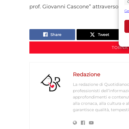
C
prof. Giovanni Cascone” attraverso le es
s
Ge
U
Share
Tweet
A
C
TORNA 
Redazione
La redazione di Quotidianodi
professionisti dell’informaz
approfondimenti e contenuti ac
alla cronaca, alla cultura e
garantisce qualità, tempestiv