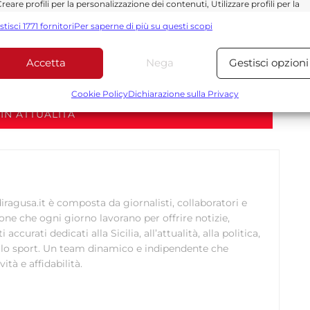
reare profili per la personalizzazione dei contenuti, Utilizzare profili per la
ibizioni degli studenti.
elezione di contenuti personalizzati, Sviluppare e migliorare i servizi,
stisci 1771 fornitori
Per saperne di più su questi scopi
tilizzare dati limitati per la selezione dei contenuti.
Accetta
Nega
Gestisci opzioni
Funzionalità
Sempre attiv
Send
Share
bbinare e combinare dati provenienti da altre fonti di dati,
Cookie Policy
Dichiarazione sulla Privacy
ollegare diversi dispositivi, Identificare i dispositivi in base
IN ATTUALITÀ
alle informazioni trasmesse automaticamente.
Utilizzare dati di geolocalizzazione precisi, Riconoscere i
dispositivi in base a informazioni richieste attivamente.
ragusa.it è composta da giornalisti, collaboratori e
Garantire la sicurezza, prevenire e rilevare frodi,
ione che ogni giorno lavorano per offrire notizie,
correggere errori, Erogare e presentare
curati dedicati alla Sicilia, all’attualità, alla politica,
Sempre attiv
pubblicità e contenuto, Salvare e comunicare le
 allo sport. Un team dinamico e indipendente che
scelte sulla privacy.
ità e affidabilità.