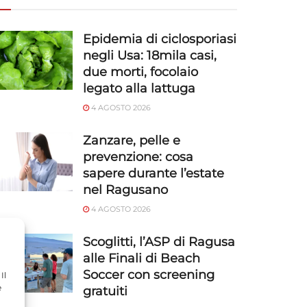
Epidemia di ciclosporiasi
negli Usa: 18mila casi,
due morti, focolaio
legato alla lattuga
4 AGOSTO 2026
Zanzare, pelle e
prevenzione: cosa
sapere durante l’estate
nel Ragusano
4 AGOSTO 2026
Scoglitti, l’ASP di Ragusa
alle Finali di Beach
Soccer con screening
Il
e
gratuiti