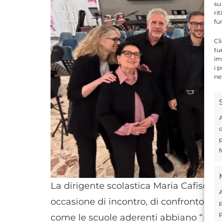
su
ri
fu
Cl
tu
im
i 
ne
A
d
p
f
La dirigente scolastica Maria Cafiso ha
A
occasione di incontro, di confronto, di 
p
p
come le scuole aderenti abbiano “res