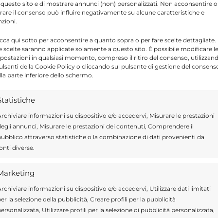
 questo sito e di mostrare annunci (non) personalizzati. Non acconsentire o
tirare il consenso può influire negativamente su alcune caratteristiche e
nzioni.
icca qui sotto per acconsentire a quanto sopra o per fare scelte dettagliate.
e scelte saranno applicate solamente a questo sito. È possibile modificare l
postazioni in qualsiasi momento, compreso il ritiro del consenso, utilizzan
pulsanti della Cookie Policy o cliccando sul pulsante di gestione del consens
lla parte inferiore dello schermo.
Statistiche
rchiviare informazioni su dispositivo e/o accedervi, Misurare le prestazioni
egli annunci, Misurare le prestazioni dei contenuti, Comprendere il
ubblico attraverso statistiche o la combinazione di dati provenienti da
onti diverse.
Marketing
 definito l’iniziativa “una importante
rchiviare informazioni su dispositivo e/o accedervi, Utilizzare dati limitati
crescita e di condivisione”, sottolineando
er la selezione della pubblicità, Creare profili per la pubblicità
ersonalizzata, Utilizzare profili per la selezione di pubblicità personalizzata,
o omaggio alla memoria del nostro amato