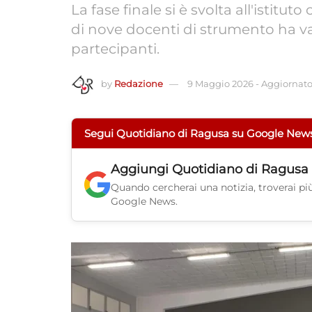
La fase finale si è svolta all'istit
di nove docenti di strumento ha v
partecipanti.
by
Redazione
9 Maggio 2026
-
Aggiornato 
Segui Quotidiano di Ragusa su Google New
Aggiungi
Quotidiano di Ragusa
Quando cercherai una notizia, troverai più 
Google News.