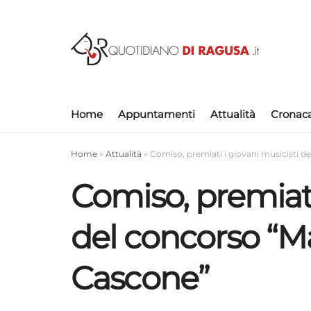
Home
Appuntamenti
Attualità
Cronac
Home
»
Attualità
»
Comiso, premiati i giovani musicisti 
Comiso, premiati
del concorso “M
Cascone”