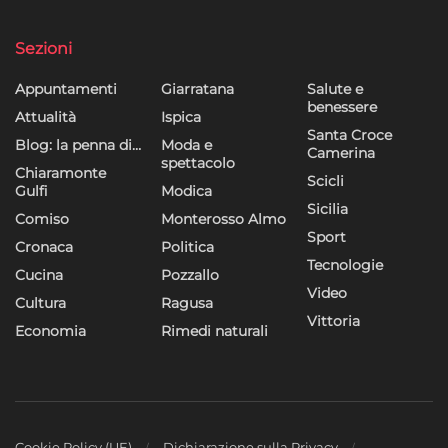
Sezioni
Appuntamenti
Giarratana
Salute e
benessere
Attualità
Ispica
Santa Croce
Blog: la penna di…
Moda e
Camerina
spettacolo
Chiaramonte
Scicli
Gulfi
Modica
Sicilia
Comiso
Monterosso Almo
Sport
Cronaca
Politica
Tecnologie
Cucina
Pozzallo
Video
Cultura
Ragusa
Vittoria
Economia
Rimedi naturali
Cookie Policy (UE)
Dichiarazione sulla Privacy