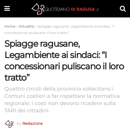
Home
»
Attualità
»
Spiagge ragusane, Legambiente ai sindaci: “I
concessionari puliscano il loro tratto”
Spiagge ragusane,
Legambiente ai sindaci: “I
concessionari puliscano il loro
tratto”
Quattro circoli della provincia sollecitano i
Comuni costieri a far rispettare la normativa
regionale: i costi non devono ricadere sulla
TARI dei cittadini.
by
Redazione