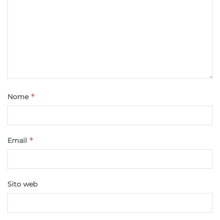
Utilizzare dati di geolocalizzazione precisi,
Riconoscere i dispositivi in base a informazioni
richieste attivamente.
Garantire la sicurezza, prevenire e
rilevare frodi, correggere errori, Erogare
e presentare pubblicità e contenuto,
Sempre attivo
Salvare e comunicare le scelte sulla
*
Nome
privacy.
*
Email
Sito web