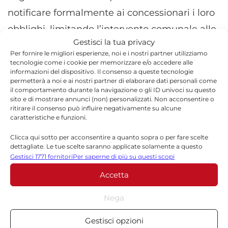
notificare formalmente ai concessionari i loro
obblighi, limitando l’intervento comunale alle
Gestisci la tua privacy
sole spiagge libere.
Per fornire le migliori esperienze, noi e i nostri partner utilizziamo
tecnologie come i cookie per memorizzare e/o accedere alle
informazioni del dispositivo. Il consenso a queste tecnologie
permetterà a noi e ai nostri partner di elaborare dati personali come
il comportamento durante la navigazione o gli ID univoci su questo
sito e di mostrare annunci (non) personalizzati. Non acconsentire o
TORNA IN ATTUALITÀ
ritirare il consenso può influire negativamente su alcune
caratteristiche e funzioni.
Clicca qui sotto per acconsentire a quanto sopra o per fare scelte
dettagliate. Le tue scelte saranno applicate solamente a questo
sito. È possibile modificare le impostazioni in qualsiasi momento,
Gestisci 1771 fornitori
Per saperne di più su questi scopi
compreso il ritiro del consenso, utilizzando i pulsanti della Cookie
Accetta
Policy o cliccando sul pulsante di gestione del consenso nella parte
inferiore dello schermo.
Redazione
Nega
Statistiche
La redazione di Quotidianodiragusa.it è composta
Gestisci opzioni
Archiviare informazioni su dispositivo e/o accedervi, Misurare le
da giornalisti, collaboratori e professionisti