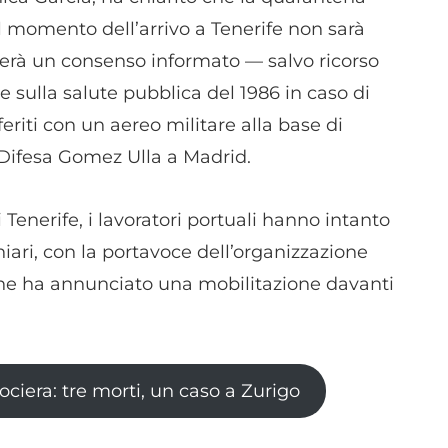
dispositivi in base a informazioni richieste attivamente.
 momento dell’arrivo a Tenerife non sarà
rà un consenso informato — salvo ricorso
Garantire la sicurezza, prevenire e rilevare frodi,
correggere errori, Erogare e presentare
ge sulla salute pubblica del 1986 in caso di
Sempre attiv
pubblicità e contenuto, Salvare e comunicare le
sferiti con un aereo militare alla base di
scelte sulla privacy.
a Difesa Gomez Ulla a Madrid.
 Tenerife, i lavoratori portuali hanno intanto
hiari, con la portavoce dell’organizzazione
e ha annunciato una mobilitazione davanti
ciera: tre morti, un caso a Zurigo