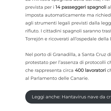
prevista per i
14 passeggeri spagnoli
al
imposta automaticamente ma richiede
agli strumenti legali previsti dalla leg
rifiuto. I cittadini spagnoli saranno tra
Torrejón e ricoverati all’ospedale dell
Nel porto di Granadilla, a Santa Cruz di
protestato per l’assenza di protocolli c
che rappresenta circa
400 lavoratori
ch
al Parlamento delle Canarie.
Leggi anche: Hantavirus nave da cro