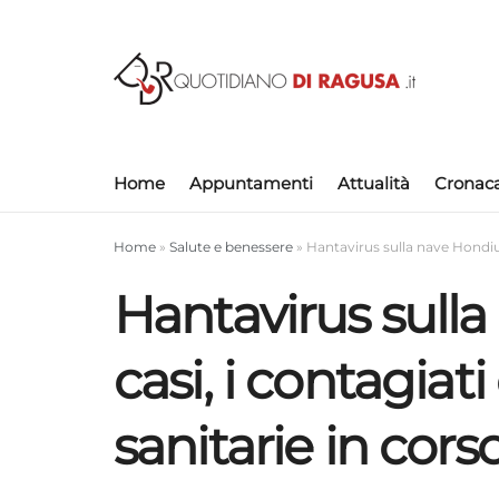
Home
Appuntamenti
Attualità
Cronac
Home
»
Salute e benessere
»
Hantavirus sulla nave Hondius:
Hantavirus sulla
casi, i contagiati
sanitarie in cors