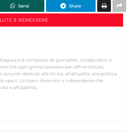
Send
Share
ALUTE E BENESSERE
ragusa.it è composta da giornalisti, collaboratori e
ione che ogni giorno lavorano per offrire notizie,
curati dedicati alla Sicilia, all’attualità, alla politica,
 allo sport. Un team dinamico e indipendente che
ità e affidabilità.