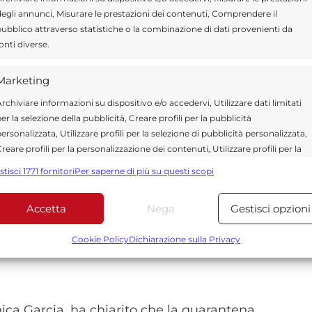
egli annunci, Misurare le prestazioni dei contenuti, Comprendere il
.
ubblico attraverso statistiche o la combinazione di dati provenienti da
onti diverse.
te di volo della compagnia KLM, ricoverata
Marketing
posta a test dopo essere entrata in contatto
rchiviare informazioni su dispositivo e/o accedervi, Utilizzare dati limitati
 tentato di imbarcarsi il
25 aprile
a
er la selezione della pubblicità, Creare profili per la pubblicità
 Quella passeggera era poi deceduta, come
ersonalizzata, Utilizzare profili per la selezione di pubblicità personalizzata,
reare profili per la personalizzazione dei contenuti, Utilizzare profili per la
elezione di contenuti personalizzati, Sviluppare e migliorare i servizi,
stisci 1771 fornitori
Per saperne di più su questi scopi
tilizzare dati limitati per la selezione dei contenuti.
dell’Unione europea si è riunito per coordinare
Accetta
Nega
Gestisci opzioni
Funzionalità
Sempre attiv
ommissione europea ha dichiarato di seguire
bbinare e combinare dati provenienti da altre fonti di dati,
Cookie Policy
Dichiarazione sulla Privacy
tare “ogni possibile rischio per i cittadini
ollegare diversi dispositivi, Identificare i dispositivi in base
alle informazioni trasmesse automaticamente.
Utilizzare dati di geolocalizzazione precisi, Riconoscere i
ica Garcia, ha chiarito che la quarantena