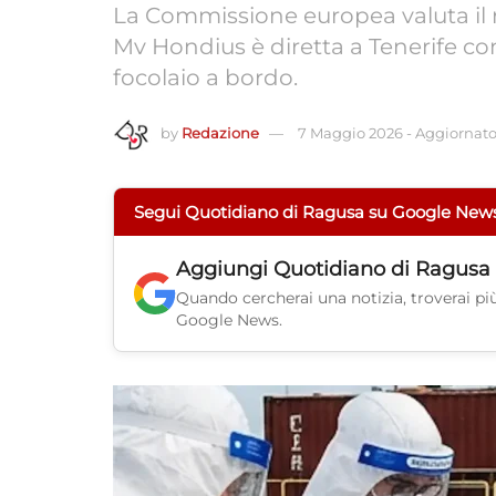
La Commissione europea valuta il ri
Mv Hondius è diretta a Tenerife c
focolaio a bordo.
by
Redazione
7 Maggio 2026
-
Aggiornato 
Segui Quotidiano di Ragusa su Google New
Aggiungi
Quotidiano di Ragusa
Quando cercherai una notizia, troverai più 
Google News.