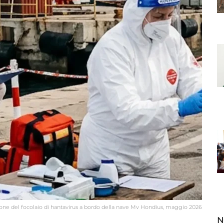
tione del focolaio di hantavirus a bordo della nave Mv Hondius, maggio 2026
N