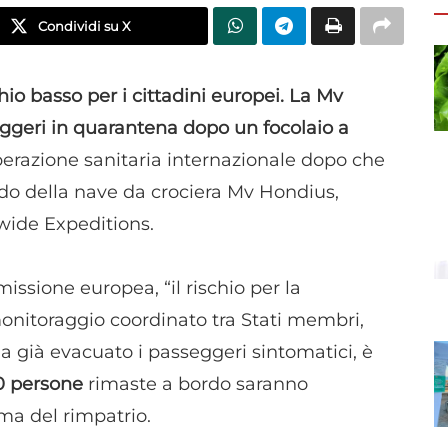
Condividi su X
io basso per i cittadini europei. La Mv
eggeri in quarantena dopo un focolaio a
perazione sanitaria internazionale dopo che
bordo della nave da crociera Mv Hondius,
wide Expeditions.
ssione europea, “il rischio per la
onitoraggio coordinato tra Stati membri,
 già evacuato i passeggeri sintomatici, è
0 persone
rimaste a bordo saranno
ima del rimpatrio.