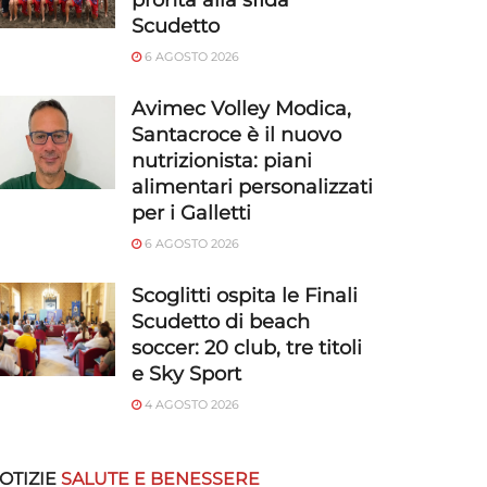
pronta alla sfida
Scudetto
6 AGOSTO 2026
Avimec Volley Modica,
Santacroce è il nuovo
nutrizionista: piani
alimentari personalizzati
per i Galletti
6 AGOSTO 2026
Scoglitti ospita le Finali
Scudetto di beach
soccer: 20 club, tre titoli
e Sky Sport
4 AGOSTO 2026
OTIZIE
SALUTE E BENESSERE