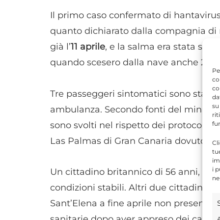
Il primo caso confermato di hantavirus
quanto dichiarato dalla compagnia di 
già l’
11 aprile
, e la salma era stata sbar
quando scesero dalla nave anche 29 p
Pe
co
co
Tre passeggeri sintomatici sono stati e
da
su
ambulanza. Secondo fonti del ministero
ri
sono svolti nel rispetto dei protocolli 
fu
Las Palmas di Gran Canaria dovuto a u
Cl
tu
im
i 
Un cittadino britannico di 56 anni, ev
ne
condizioni stabili. Altri due cittadini 
Sant’Elena a fine aprile non presentan
sanitarie dopo aver appreso dei casi a 
A