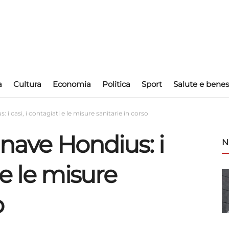
a
Cultura
Economia
Politica
Sport
Salute e benes
 i casi, i contagiati e le misure sanitarie in corso
 nave Hondius: i
N
 e le misure
o