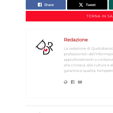
Share
Tweet
TORNA IN S
Redazione
La redazione di Quotidianodi
professionisti dell’informaz
approfondimenti e contenuti ac
alla cronaca, alla cultura e
garantisce qualità, tempestiv