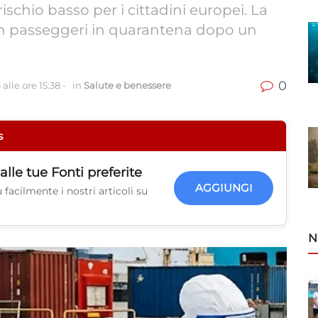
schio basso per i cittadini europei. La
on passeggeri in quarantena dopo un
0
alle ore 15:38
-
in
Salute e benessere
s
alle tue
Fonti preferite
AGGIUNGI
facilmente i nostri articoli su
N