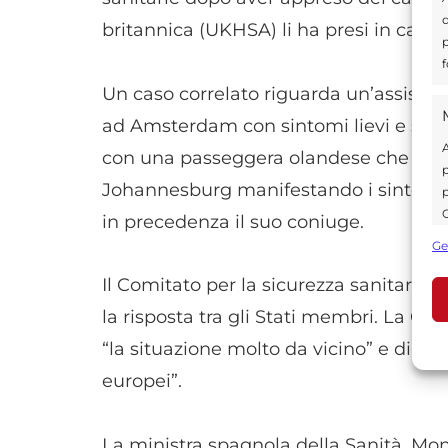
d
britannica (UKHSA) li ha presi in carico
p
f
Un caso correlato riguarda un’assisten
ad Amsterdam con sintomi lievi e sotto
A
con una passeggera olandese che aveva
p
Johannesburg manifestando i sintomi.
p
C
in precedenza il suo coniuge.
s
Ge
U
Il Comitato per la sicurezza sanitaria 
la risposta tra gli Stati membri. La C
A
“la situazione molto da vicino” e di valu
C
europei”.
La ministra spagnola della Sanità, Mon