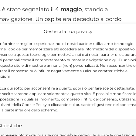
 è stato segnalato il
4 maggio
, stando a
navigazione. Un ospite era deceduto a bordo
cata durante la sosta a Sant’Elena il 24 aprile,
Gestisci la tua privacy
asseggeri.
r fornire le migliori esperienze, noi e i nostri partner utilizziamo tecnologie
me i cookie per memorizzare e/o accedere alle informazioni del dispositivo. 
nsenso a queste tecnologie permetterà a noi e ai nostri partner di elaborar
vacuati verso i Paesi Bassi tramite aerei
ti personali come il comportamento durante la navigazione o gli ID univoci
 questo sito e di mostrare annunci (non) personalizzati. Non acconsentire o
 della Sanità spagnolo, i trasferimenti si
tirare il consenso può influire negativamente su alcune caratteristiche e
sanitari internazionali, con uno scalo tecnico a
nzioni.
n guasto tecnico a uno degli aeromobili.
icca qui sotto per acconsentire a quanto sopra o per fare scelte dettagliate.
e scelte saranno applicate solamente a questo sito. È possibile modificare l
postazioni in qualsiasi momento, compreso il ritiro del consenso, utilizzan
pulsanti della Cookie Policy o cliccando sul pulsante di gestione del consens
acuato dopo la comparsa di sintomi, è in
lla parte inferiore dello schermo.
britannici che avevano lasciato la nave a
o sintomi, ma hanno contattato le autorità
Statistiche
bordo. L’Agenzia per la sicurezza sanitaria
rchiviare informazioni su dispositivo e/o accedervi, Misurare le prestazioni