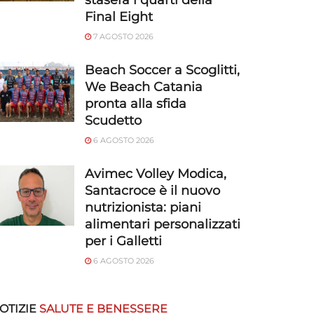
stasera i quarti della
Final Eight
7 AGOSTO 2026
Beach Soccer a Scoglitti,
We Beach Catania
pronta alla sfida
Scudetto
6 AGOSTO 2026
Avimec Volley Modica,
Santacroce è il nuovo
nutrizionista: piani
alimentari personalizzati
per i Galletti
6 AGOSTO 2026
OTIZIE
SALUTE E BENESSERE