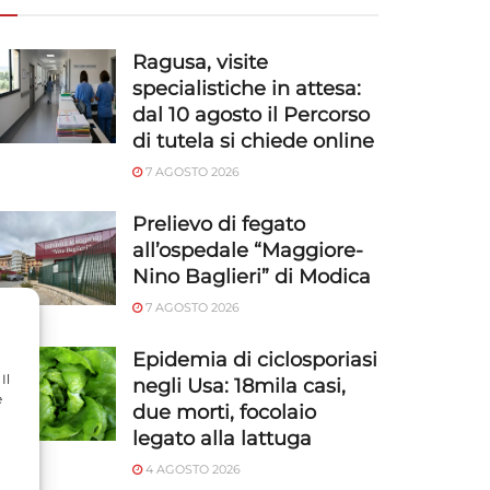
Ragusa, visite
specialistiche in attesa:
dal 10 agosto il Percorso
di tutela si chiede online
7 AGOSTO 2026
Prelievo di fegato
all’ospedale “Maggiore-
Nino Baglieri” di Modica
7 AGOSTO 2026
Epidemia di ciclosporiasi
Il
negli Usa: 18mila casi,
e
due morti, focolaio
legato alla lattuga
4 AGOSTO 2026