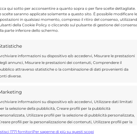
icca qui sotto per acconsentire a quanto sopra o per fare scelte dettagliate.
la ricchezza del patrimonio archivistico
e scelte saranno applicate solamente a questo sito. È possibile modificare l
istituzioni e della sua storia, ricordando l’alto
postazioni in qualsiasi momento, compreso il ritiro del consenso, utilizzan
pulsanti della Cookie Policy o cliccando sul pulsante di gestione del consens
lla parte inferiore dello schermo.
Statistiche
r un totale di quattro sessioni, in cui si
rchiviare informazioni su dispositivo e/o accedervi, Misurare le prestazioni
ad aree tematiche eterogenee, le quali
egli annunci, Misurare le prestazioni dei contenuti, Comprendere il
te e filologia, architettura e storia di
ubblico attraverso statistiche o la combinazione di dati provenienti da
onti diverse.
economia e politica. Uno spazio particolare
cuola, protagonista nella primissima parte
Marketing
icati ad alcune delle esperienze didattiche e
rchiviare informazioni su dispositivo e/o accedervi, Utilizzare dati limitati
i in Archivio, nell’ambito dei servizi educativi
er la selezione della pubblicità, Creare profili per la pubblicità
ersonalizzata, Utilizzare profili per la selezione di pubblicità personalizzata,
reare profili per la personalizzazione dei contenuti, Utilizzare profili per la
elezione di contenuti personalizzati, Sviluppare e migliorare i servizi,
stisci 1771 fornitori
Per saperne di più su questi scopi
tilizzare dati limitati per la selezione dei contenuti.