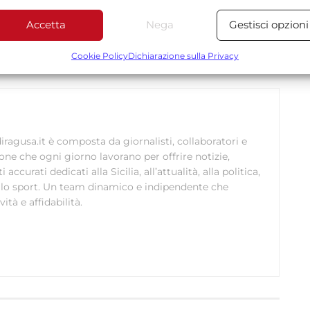
Send
Share
Accetta
Nega
Gestisci opzioni
Funzionalità
Sempre attiv
 IN CULTURA
bbinare e combinare dati provenienti da altre fonti di dati,
Cookie Policy
Dichiarazione sulla Privacy
ollegare diversi dispositivi, Identificare i dispositivi in base
alle informazioni trasmesse automaticamente.
Utilizzare dati di geolocalizzazione precisi, Riconoscere i
dispositivi in base a informazioni richieste attivamente.
ragusa.it è composta da giornalisti, collaboratori e
ione che ogni giorno lavorano per offrire notizie,
Garantire la sicurezza, prevenire e rilevare frodi,
curati dedicati alla Sicilia, all’attualità, alla politica,
correggere errori, Erogare e presentare
 allo sport. Un team dinamico e indipendente che
Sempre attiv
pubblicità e contenuto, Salvare e comunicare le
ità e affidabilità.
scelte sulla privacy.