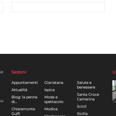
Sezioni
U
DR
Appuntamenti
Giarratana
Salute e
benessere
Attualità
Ispica
Santa Croce
Blog: la penna
Moda e
Camerina
ui
di…
spettacolo
Scicli
Chiaramonte
Modica
Gulfi
Sicilia