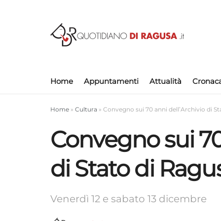
Home
Appuntamenti
Attualità
Cronac
Home
»
Cultura
»
Convegno sui 70 anni dell’Archivio di S
Convegno sui 70 
di Stato di Ragu
Venerdì 12 e sabato 13 dicembre