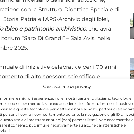
esimo anniversario dalla sua istituzione,
orazione con la Struttura Didattica Speciale di
Storia Patria e l’APS-Archivio degli Iblei,
io ibleo e patrimonio archivistico
, che avrà
itorium “Saro Di Grandi” – Sala Avis, nelle
embre 2025.
nuale di iniziative celebrative per i 70 anni
momento di alto spessore scientifico e
e studiosi provenienti da tutta Italia
Gestisci la tua privacy
vative dedicate al territorio ibleo, indagato
r fornire le migliori esperienze, noi e i nostri partner utilizziamo tecnologie
me i cookie per memorizzare e/o accedere alle informazioni del dispositivo. 
nsenso a queste tecnologie permetterà a noi e ai nostri partner di elaborar
ti personali come il comportamento durante la navigazione o gli ID univoci
 questo sito e di mostrare annunci (non) personalizzati. Non acconsentire o
giare l’anniversario dell’Archivio di Stato
tirare il consenso può influire negativamente su alcune caratteristiche e
nzioni.
e contenuti scientifici, giovando al