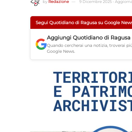
by
Redazione
9 Dicembre 2025
-
Aggiornat
Segui Quotidiano di Ragusa su Google New
Aggiungi
Quotidiano di Ragusa
Quando cercherai una notizia, troverai più 
Google News.