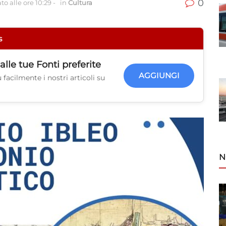
0
o alle ore 10:29
-
in
Cultura
s
alle tue
Fonti preferite
AGGIUNGI
facilmente i nostri articoli su
N