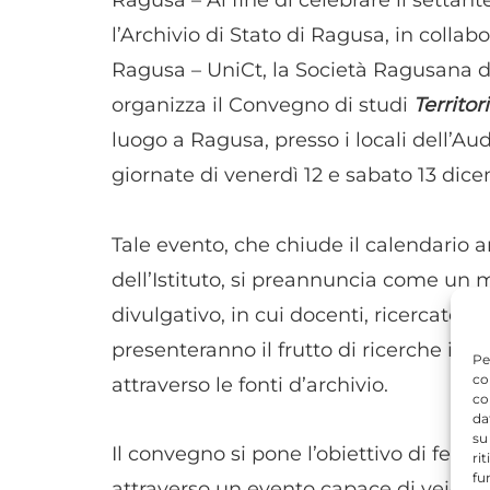
Ragusa – Al fine di celebrare il settant
l’Archivio di Stato di Ragusa, in collab
Ragusa – UniCt, la Società Ragusana di 
organizza il Convegno di studi
Territor
luogo a Ragusa, presso i locali dell’Aud
giornate di venerdì 12 e sabato 13 dic
Tale evento, che chiude il calendario an
dell’Istituto, si preannuncia come un 
divulgativo, in cui docenti, ricercatori 
presenteranno il frutto di ricerche inno
Pe
co
attraverso le fonti d’archivio.
co
da
su
Il convegno si pone l’obiettivo di festeg
ri
fu
attraverso un evento capace di veicolar