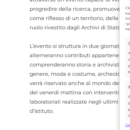
Cl
progredire della ricerca, promuovendo 
tu
come riflesso di un territorio, delle sue 
im
i 
ruolo rivestito dagli Archivi di Stato.
ne
L’evento si struttura in due giornate, pe
A
alterneranno contributi appartenenti 
d
comprenderanno storia e archivistica, ar
p
f
genere, moda e costume, archeologia, 
verrà riservato anche al mondo della s
del venerdì mattina con interventi ded
A
laboratoriali realizzate negli ultimi mes
p
p
d’Istituto.
C
s
Ge
U