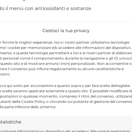
do il menù con antiossidanti e sostanze
Gestisci la tua privacy
zionate per i loro benefici specifici sulla
re generale.
r fornire le migliori esperienze, noi e i nostri partner utilizziamo tecnologie
me i cookie per memorizzare e/o accedere alle informazioni del dispositivo. 
nsenso a queste tecnologie permetterà a noi e ai nostri partner di elaborar
ti personali come il comportamento durante la navigazione o gli ID univoci
 questo sito e di mostrare annunci (non) personalizzati. Non acconsentire o
ttere l’Aerofagia?
tirare il consenso può influire negativamente su alcune caratteristiche e
nzioni.
 ridurre i sintomi legati all’aerofagia:
icca qui sotto per acconsentire a quanto sopra o per fare scelte dettagliate.
e scelte saranno applicate solamente a questo sito. È possibile modificare l
postazioni in qualsiasi momento, compreso il ritiro del consenso, utilizzan
pulsanti della Cookie Policy o cliccando sul pulsante di gestione del consens
lla parte inferiore dello schermo.
tà calmanti e digestive. Bevuta dopo i pasti,
e prevenire la formazione di gas. È ideale per
Statistiche
che il rilassamento1.
rchiviare informazioni su dispositivo e/o accedervi, Misurare le prestazioni