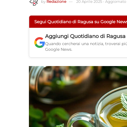
by
Redazione
20 Aprile 2025
-
Aggiornato a
Segui Quotidiano di Ragusa su Google New
Aggiungi
Quotidiano di Ragusa
Quando cercherai una notizia, troverai più 
Google News.