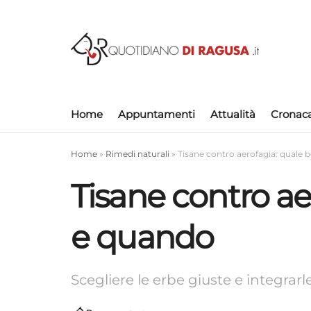
Home
Appuntamenti
Attualità
Cronac
Home
»
Rimedi naturali
»
Tisane contro aerofagia: quale 
Tisane contro ae
e quando
Scegliere le erbe giuste e integrarle