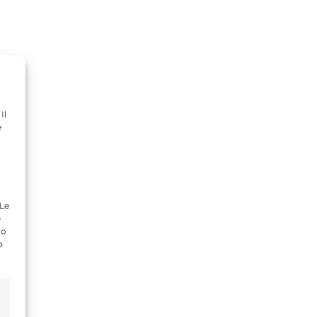
Il
e
 Le
e
do
o