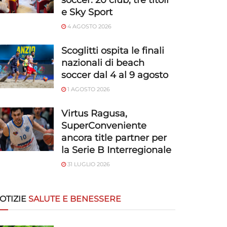
soccer: 20 club, tre titoli
e Sky Sport
4 AGOSTO 2026
Scoglitti ospita le finali
nazionali di beach
soccer dal 4 al 9 agosto
1 AGOSTO 2026
Virtus Ragusa,
SuperConveniente
ancora title partner per
la Serie B Interregionale
31 LUGLIO 2026
OTIZIE
SALUTE E BENESSERE