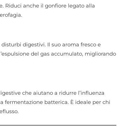
dispositivi in base a informazioni richieste attivamente.
. Riduci anche il gonfiore legato alla
aerofagia.
Garantire la sicurezza, prevenire e rilevare frodi,
correggere errori, Erogare e presentare
Sempre attiv
pubblicità e contenuto, Salvare e comunicare le
scelte sulla privacy.
disturbi digestivi. Il suo aroma fresco e
 l’espulsione del gas accumulato, migliorando
igestive che aiutano a ridurre l’influenza
la fermentazione batterica. È ideale per chi
eflusso.