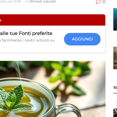
0
lle ore 13:35
-
in
Rimedi naturali
s
alle tue
Fonti preferite
AGGIUNGI
facilmente i nostri articoli su
N