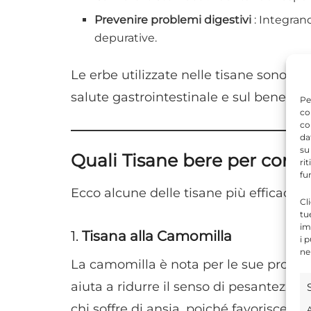
Prevenire problemi digestivi
: Integran
depurative.
Le erbe utilizzate nelle tisane sono sele
salute gastrointestinale e sul benesse
Pe
co
co
da
su
Quali Tisane bere per comba
ri
fu
Ecco alcune delle tisane più efficaci per
Cl
tu
im
1.
Tisana alla Camomilla
i 
ne
La camomilla è nota per le sue proprie
aiuta a ridurre il senso di pesantezza 
chi soffre di ansia, poiché favorisce an
A