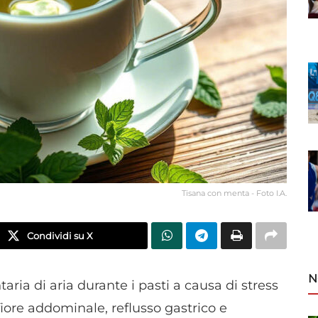
Tisana con menta - Foto I.A.
Condividi su X
N
taria di aria durante i pasti a causa di stress
iore addominale, reflusso gastrico e