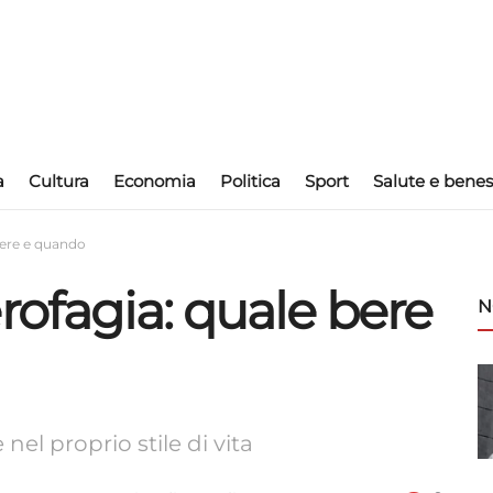
a
Cultura
Economia
Politica
Sport
Salute e benes
bere e quando
rofagia: quale bere
N
 nel proprio stile di vita