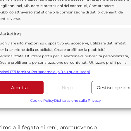
egli annunci, Misurare le prestazioni dei contenuti, Comprendere il
ubblico attraverso statistiche o la combinazione di dati provenienti da
onti diverse.
l’aerofagia. Stimola il transito intestinale e
Marketing
eliminazione del gas accumulato. Una tazza
rchiviare informazioni su dispositivo e/o accedervi, Utilizzare dati limitati
vorisce una digestione più efficiente.
er la selezione della pubblicità, Creare profili per la pubblicità
ersonalizzata, Utilizzare profili per la selezione di pubblicità personalizzata,
reare profili per la personalizzazione dei contenuti, Utilizzare profili per la
elezione di contenuti personalizzati, Sviluppare e migliorare i servizi,
stisci 1771 fornitori
Per saperne di più su questi scopi
tilizzare dati limitati per la selezione dei contenuti.
i che agiscono come antispasmodici naturali,
nendo la formazione di gas. È
Accetta
Nega
Gestisci opzioni
Funzionalità
Sempre attiv
 di aerofagia cronica.
bbinare e combinare dati provenienti da altre fonti di dati,
Cookie Policy
Dichiarazione sulla Privacy
ollegare diversi dispositivi, Identificare i dispositivi in base
alle informazioni trasmesse automaticamente.
stimola il fegato ei reni, promuovendo
Utilizzare dati di geolocalizzazione precisi, Riconoscere i