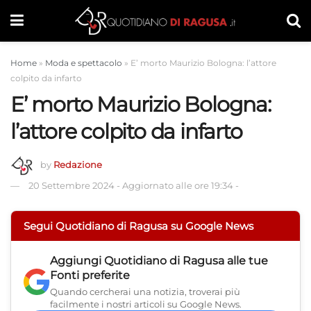
Home
»
Moda e spettacolo
»
E’ morto Maurizio Bologna: l’attore
colpito da infarto
E’ morto Maurizio Bologna:
l’attore colpito da infarto
by
Redazione
20 Settembre 2024
-
Aggiornato alle ore 19:34
-
Segui Quotidiano di Ragusa su Google News
Aggiungi
Quotidiano di Ragusa
alle tue
Fonti preferite
Quando cercherai una notizia, troverai più
facilmente i nostri articoli su Google News.