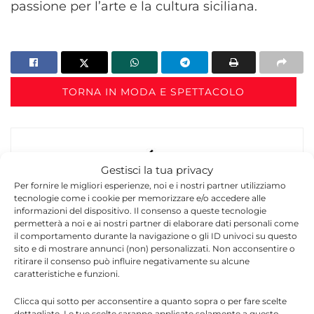
passione per l’arte e la cultura siciliana.
TORNA IN MODA E SPETTACOLO
Gestisci la tua privacy
Per fornire le migliori esperienze, noi e i nostri partner utilizziamo
tecnologie come i cookie per memorizzare e/o accedere alle
informazioni del dispositivo. Il consenso a queste tecnologie
Redazione
permetterà a noi e ai nostri partner di elaborare dati personali come
il comportamento durante la navigazione o gli ID univoci su questo
La redazione di Quotidianodiragusa.it è composta
sito e di mostrare annunci (non) personalizzati. Non acconsentire o
da giornalisti, collaboratori e professionisti
ritirare il consenso può influire negativamente su alcune
dell’informazione che ogni giorno lavorano per
caratteristiche e funzioni.
offrire notizie, approfondimenti e contenuti
accurati dedicati alla Sicilia, all’attualità, alla
Clicca qui sotto per acconsentire a quanto sopra o per fare scelte
dettagliate. Le tue scelte saranno applicate solamente a questo