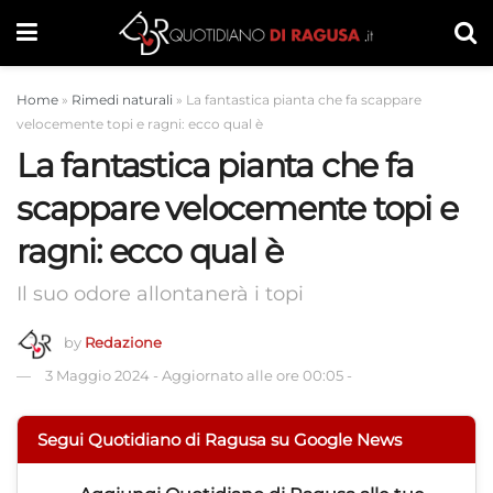
Home
»
Rimedi naturali
»
La fantastica pianta che fa scappare
velocemente topi e ragni: ecco qual è
La fantastica pianta che fa
scappare velocemente topi e
ragni: ecco qual è
Il suo odore allontanerà i topi
by
Redazione
3 Maggio 2024
-
Aggiornato alle ore 00:05
-
Segui Quotidiano di Ragusa su Google News