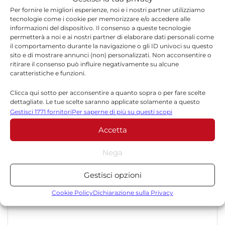
Per fornire le migliori esperienze, noi e i nostri partner utilizziamo
tecnologie come i cookie per memorizzare e/o accedere alle
informazioni del dispositivo. Il consenso a queste tecnologie
permetterà a noi e ai nostri partner di elaborare dati personali come
il comportamento durante la navigazione o gli ID univoci su questo
sito e di mostrare annunci (non) personalizzati. Non acconsentire o
ritirare il consenso può influire negativamente su alcune
Lascia un commento
caratteristiche e funzioni.
Clicca qui sotto per acconsentire a quanto sopra o per fare scelte
Il tuo indirizzo email non sarà pubblicato.
I campi
dettagliate. Le tue scelte saranno applicate solamente a questo
*
obbligatori sono contrassegnati
sito. È possibile modificare le impostazioni in qualsiasi momento,
Gestisci 1771 fornitori
Per saperne di più su questi scopi
compreso il ritiro del consenso, utilizzando i pulsanti della Cookie
*
Commento
Accetta
Policy o cliccando sul pulsante di gestione del consenso nella parte
inferiore dello schermo.
Nega
Statistiche
Gestisci opzioni
Archiviare informazioni su dispositivo e/o accedervi, Misurare le
prestazioni degli annunci, Misurare le prestazioni dei contenuti,
Cookie Policy
Dichiarazione sulla Privacy
Comprendere il pubblico attraverso statistiche o la
combinazione di dati provenienti da fonti diverse.