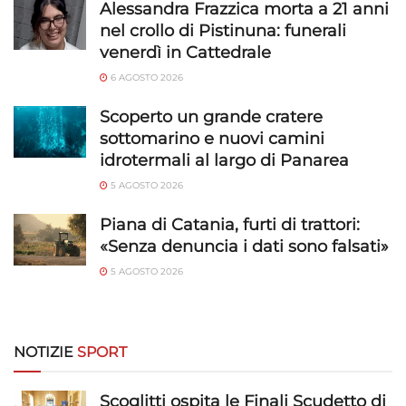
Alessandra Frazzica morta a 21 anni
nel crollo di Pistinuna: funerali
Garantire la sicurezza, prevenire e
venerdì in Cattedrale
rilevare frodi, correggere errori, Erogare
e presentare pubblicità e contenuto,
Sempre attivo
6 AGOSTO 2026
Salvare e comunicare le scelte sulla
Scoperto un grande cratere
privacy.
sottomarino e nuovi camini
idrotermali al largo di Panarea
5 AGOSTO 2026
Piana di Catania, furti di trattori:
«Senza denuncia i dati sono falsati»
5 AGOSTO 2026
NOTIZIE
SPORT
Scoglitti ospita le Finali Scudetto di