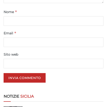
Marketing
*
Nome
Archiviare informazioni su dispositivo e/o accedervi, Utilizzare
dati limitati per la selezione della pubblicità, Creare profili per la
pubblicità personalizzata, Utilizzare profili per la selezione di
pubblicità personalizzata, Creare profili per la personalizzazione
*
Email
dei contenuti, Utilizzare profili per la selezione di contenuti
personalizzati, Sviluppare e migliorare i servizi, Utilizzare dati
limitati per la selezione dei contenuti.
Sito web
Funzionalità
Sempre attivo
Abbinare e combinare dati provenienti da altre
fonti di dati, Collegare diversi dispositivi,
Identificare i dispositivi in base alle informazioni
trasmesse automaticamente.
Utilizzare dati di geolocalizzazione precisi,
NOTIZIE
SICILIA
Riconoscere i dispositivi in base a informazioni
richieste attivamente.