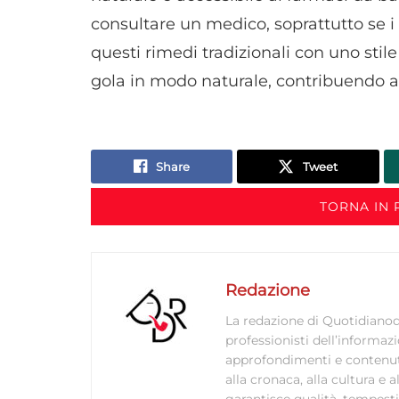
consultare un medico, soprattutto se i
questi rimedi tradizionali con uno stile 
gola in modo naturale, contribuendo a
Share
Tweet
TORNA IN 
Redazione
La redazione di Quotidianodi
professionisti dell’informaz
approfondimenti e contenuti ac
alla cronaca, alla cultura e