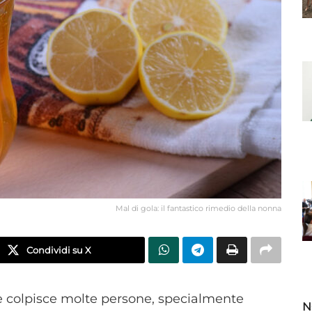
Mal di gola: il fantastico rimedio della nonna
Condividi su X
he colpisce molte persone, specialmente
N