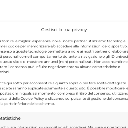
Gestisci la tua privacy
r fornire le migliori esperienze, noi e i nostri partner utilizziamo tecnologie
me i cookie per memorizzare e/o accedere alle informazioni del dispositivo. 
nsenso a queste tecnologie permetterà a noi e ai nostri partner di elaborar
ti personali come il comportamento durante la navigazione o gli ID univoci
 questo sito e di mostrare annunci (non) personalizzati. Non acconsentire o
tirare il consenso può influire negativamente su alcune caratteristiche e
nzioni.
icca qui sotto per acconsentire a quanto sopra o per fare scelte dettagliate.
e scelte saranno applicate solamente a questo sito. È possibile modificare l
postazioni in qualsiasi momento, compreso il ritiro del consenso, utilizzan
pulsanti della Cookie Policy o cliccando sul pulsante di gestione del consens
lla parte inferiore dello schermo.
o, mentre il limone fornisce vitamina C e
a alleviare il dolore e accelerare il recupero.
Statistiche
rchiviare informazioni su dispositivo e/o accedervi, Misurare le prestazioni