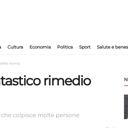
a
Cultura
Economia
Politica
Sport
Salute e benes
o della nonna
antastico rimedio
N
e che colpisce molte persone