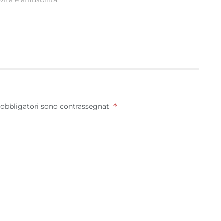
ità e affidabilità.
*
 obbligatori sono contrassegnati