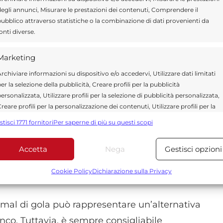
 acqua calda
egli annunci, Misurare le prestazioni dei contenuti, Comprendere il
ubblico attraverso statistiche o la combinazione di dati provenienti da
onti diverse.
ola è il gargarismo con acqua calda e sale, un
Marketing
rchiviare informazioni su dispositivo e/o accedervi, Utilizzare dati limitati
er la selezione della pubblicità, Creare profili per la pubblicità
ersonalizzata, Utilizzare profili per la selezione di pubblicità personalizzata,
reare profili per la personalizzazione dei contenuti, Utilizzare profili per la
una tazza d’acqua calda.
elezione di contenuti personalizzati, Sviluppare e migliorare i servizi,
stisci 1771 fornitori
Per saperne di più su questi scopi
tilizzare dati limitati per la selezione dei contenuti.
e due o tre volte al giorno.
Accetta
Nega
Gestisci opzioni
Funzionalità
Sempre attiv
 ad eliminare i batteri presenti nella gola, offrendo
bbinare e combinare dati provenienti da altre fonti di dati,
Cookie Policy
Dichiarazione sulla Privacy
ollegare diversi dispositivi, Identificare i dispositivi in base
alle informazioni trasmesse automaticamente.
l mal di gola può rappresentare un’alternativa
Utilizzare dati di geolocalizzazione precisi, Riconoscere i
nco. Tuttavia, è sempre consigliabile