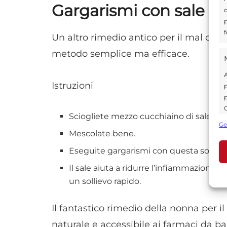
Gargarismi con sale e
d
p
f
Un altro rimedio antico per il mal di g
metodo semplice ma efficace.
A
Istruzioni
p
p
C
Sciogliete mezzo cucchiaino di sale in 
s
Ge
U
Mescolate bene.
Eseguite gargarismi con questa soluzion
Il sale aiuta a ridurre l’infiammazione e
A
un sollievo rapido.
C
Il fantastico rimedio della nonna per i
naturale e accessibile ai farmaci da ba