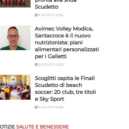
pronta alla sfida
Scudetto
6 AGOSTO 2026
Avimec Volley Modica,
Santacroce è il nuovo
nutrizionista: piani
alimentari personalizzati
per i Galletti
6 AGOSTO 2026
Scoglitti ospita le Finali
Scudetto di beach
soccer: 20 club, tre titoli
e Sky Sport
4 AGOSTO 2026
OTIZIE
SALUTE E BENESSERE