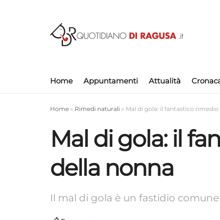
Home
Appuntamenti
Attualità
Cronac
Home
»
Rimedi naturali
»
Mal di gola: il fantastico rimedi
Mal di gola: il f
della nonna
Il mal di gola è un fastidio comun