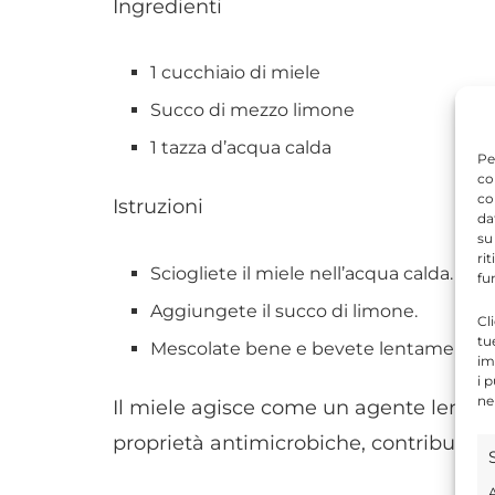
Ingredienti
1 cucchiaio di miele
Succo di mezzo limone
1 tazza d’acqua calda
Pe
co
co
Istruzioni
da
su
ri
Sciogliete il miele nell’acqua calda.
fu
Aggiungete il succo di limone.
Cl
tu
Mescolate bene e bevete lentamente.
im
i 
ne
Il miele agisce come un agente lenitiv
proprietà antimicrobiche, contribuendo 
A